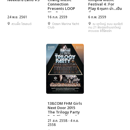
Neekuru Land #3
Chang Music
Rimpha Music
Connection
Festival 4 : For
Presents LOOP
Play 6 กุมภา น่า...เป็น
The Party
ที่สุด
24 พ.ย. 2561
16 ก.ค. 2559
6 ก.พ. 2559
สวนผึ้ง ไฮแลนด์
Ocean Marina Yacht
ณ เขาใหญ่ ถนน ธนะรัชต์
Club
กม.21 ฝั่งตรงข้ามเขาใหญ่
คาวบอย ซิตี้รีสอร์ท
138.COM FHM Girls
Next Door 2015
The Trilogy Party
Ep.3: The Grand
Finale
21 ส.ค. 2558 - 4 ก.ย.
2558