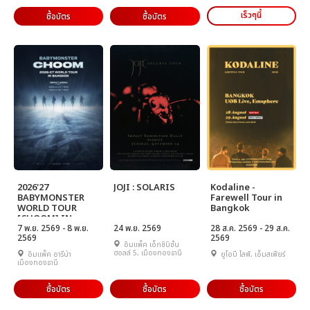
เร็วๆนี้
ซื้อบัตร
ซื้อบัตร
2026'27
JOJI : SOLARIS
Kodaline -
BABYMONSTER
Farewell Tour in
WORLD TOUR
Bangkok
[CHOOM] IN
BANGKOK
7 พ.ย. 2569 - 8 พ.ย.
24 พ.ย. 2569
28 ส.ค. 2569 - 29 ส.ค.
2569
2569
อิมแพ็ค เอ็กซิบิชั่น
ฮอลล์ 5, เมืองทองธานี
อิมแพ็ค อารีน่า
ยูโอบี ไลฟ์, เอ็มสเฟียร์
เมืองทองธานี
ซื้อบัตร
ซื้อบัตร
ซื้อบัตร