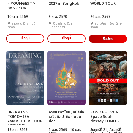
< YOUNGEST > in
2027 in Bangkok
WORLD TOUR
BANGKOK
10 ต.ค. 2569
9 ก.พ. 2570
26 ธ.ค. 2569
สามย่าน มิตรทาวน์
อิมแพ็ค อารีน่า
สนามกีฬาแห่งชาติ ศุภ
ฮอลล์
เมืองทองธานี
ชลาศัย
เร็วๆนี้
เร็วๆนี้
ซื้อบัตร
DREAMING
การแสดงโขนมูลนิธิส่ง
POND PHUWIN
TOMOHISA
เสริมศิลปาชีพฯ ตอน
Space Soul-
YAMASHITA TOUR
สีดา
dyssey CONCERT
2026 LIVE in
BANGKOK
19 ธ.ค. 2569
5 พ.ย. 2569 - 10 ธ.ค.
วันศุกร์ที่ 21, วันเสาร์ที่