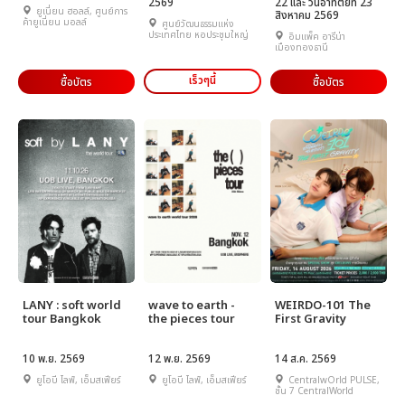
2569
22 และ วันอาทิตย์ที่ 23
ยูเนี่ยน ฮอลล์, ศูนย์การ
สิงหาคม 2569
ค้ายูเนี่ยน มอลล์
ศูนย์วัฒนธรรมแห่ง
ประเทศไทย หอประชุมใหญ่
อิมแพ็ค อารีน่า
เมืองทองธานี
เร็วๆนี้
ซื้อบัตร
ซื้อบัตร
LANY : soft world
wave to earth -
WEIRDO-101 The
tour Bangkok
the pieces tour
First Gravity
10 พ.ย. 2569
12 พ.ย. 2569
14 ส.ค. 2569
ยูโอบี ไลฟ์, เอ็มสเฟียร์
ยูโอบี ไลฟ์, เอ็มสเฟียร์
CentralwOrld PULSE,
ชั้น 7 CentralWorld