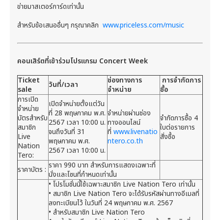
ข่ายมาสเตอร์การ์ดเท่านั้น
สำหรับข้อเสนออื่นๆ กรุณาคลิก
www.priceless.com/music
คอนเสิร์ตที่เข้าร่วมโปรแกรม Concert Week
Ticket
ช่องทางการ
การจำกัดการ
วันที่
/
เวลา
sale
จำหน่าย
ซื้อ
การเปิด
เปิดจำหน่ายตั้งแต่วัน
จำหน่าย
ที่ 28 พฤษภาคม พ.ศ.
จำหน่ายผ่านช่อง
บัตรสำหรับ
จำกัดการซื้อ 4
2567 เวลา 10:00 น.
ทางออนไลน์
สมาชิก
ใบต่อรายการ
จนถึงวันที่ 31
ที่
www.livenatio
Live
สั่งซื้อ
พฤษภาคม พ.ศ.
ntero.co.th
Nation
2567 เวลา 10:00 น.
Tero:
ราคา 990 บาท สำหรับการแสดงเฉพาะที่
ราคาบัตร :
นั่งและโซนที่กำหนดเท่านั้น
• โปรโมชั่นนี้ใช้เฉพาะสมาชิก Live Nation Tero เท่านั้น
• สมาชิก Live Nation Tero จะได้รับรหัสผ่านทางอีเมลที่
ลงทะเบียนไว้ ในวันที่ 24 พฤษภาคม พ.ศ. 2567
• สำหรับสมาชิก Live Nation Tero