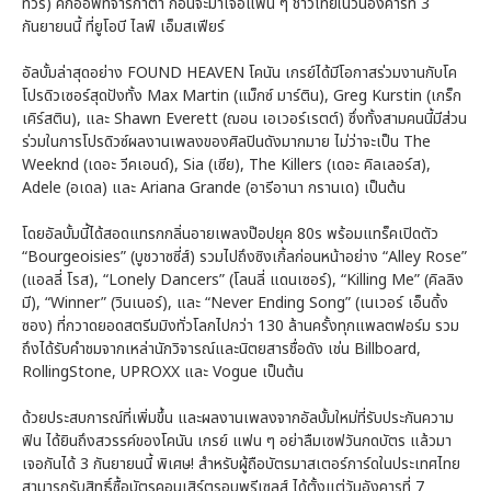
ทัวร์) คิกออฟที่จาร์กาตา ก่อนจะมาเจอแฟน ๆ ชาวไทยในวันอังคารที่ 3
กันยายนนี้ ที่ยูโอบี ไลฟ์ เอ็มสเฟียร์
อัลบั้มล่าสุดอย่าง FOUND HEAVEN โคนัน เกรย์ได้มีโอกาสร่วมงานกับโค
โปรดิวเซอร์สุดปังทั้ง Max Martin (แม็กซ์ มาร์ติน), Greg Kurstin (เกร็ก
เคิร์สติน), และ Shawn Everett (ฌอน เอเวอร์เรตต์) ซึ่งทั้งสามคนนี้มีส่วน
ร่วมในการโปรดิวซ์ผลงานเพลงของศิลปินดังมากมาย ไม่ว่าจะเป็น The
Weeknd (เดอะ วีคเอนด์), Sia (เซีย), The Killers (เดอะ คิลเลอร์ส),
Adele (อเดล) และ Ariana Grande (อารีอานา กรานเด) เป็นต้น
โดยอัลบั้มนี้ได้สอดแทรกกลิ่นอายเพลงป๊อปยุค 80s พร้อมแทร็คเปิดตัว
“Bourgeoisies” (บูชวาซซี่ส์) รวมไปถึงซิงเกิ้ลก่อนหน้าอย่าง “Alley Rose”
(แอลลี่ โรส), “Lonely Dancers” (โลนลี่ แดนเซอร์), “Killing Me” (คิลลิง
มี), “Winner” (วินเนอร์), และ “Never Ending Song” (เนเวอร์ เอ็นดิ้ง
ซอง) ที่กวาดยอดสตรีมมิงทั่วโลกไปกว่า 130 ล้านครั้งทุกแพลตฟอร์ม รวม
ถึงได้รับคำชมจากเหล่านักวิจารณ์และนิตยสารชื่อดัง เช่น Billboard,
RollingStone, UPROXX และ Vogue เป็นต้น
ด้วยประสบการณ์ที่เพิ่มขึ้น และผลงานเพลงจากอัลบั้มใหม่ที่รับประกันความ
ฟิน ได้ยินถึงสวรรค์ของโคนัน เกรย์ แฟน ๆ อย่าลืมเซฟวันกดบัตร แล้วมา
เจอกันได้ 3 กันยายนนี้ พิเศษ! สำหรับผู้ถือบัตรมาสเตอร์การ์ดในประเทศไทย
สามารถรับสิทธิ์ซื้อบัตรคอนเสิร์ตรอบพรีเซลส์ ได้ตั้งแต่วันอังคารที่ 7