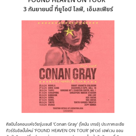
‘FOUND HEAVEN ON TOUR’
3 กันยายนนี้ ที่ยูโอบี ไลฟ์, เอ็มสเฟียร์
ศิลปินไอคอนแห่งวัยรุ่นเจนซี ‘Conan Gray’ (โคนัน เกรย์) ประกาศเอเชีย
ทัวร์รับอัลบั้มใหม่ ‘FOUND HEAVEN ON TOUR’ (ฟาวด์ เฮฟเวน ออน