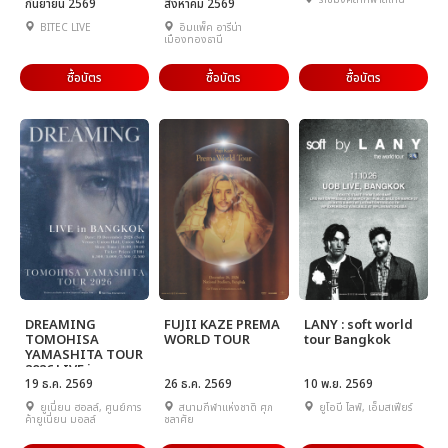
ราชมังคลากีฬาสถาน
กันยายน 2569
สิงหาคม 2569
BITEC LIVE
อิมแพ็ค อารีน่า
เมืองทองธานี
ซื้อบัตร
ซื้อบัตร
ซื้อบัตร
DREAMING
FUJII KAZE PREMA
LANY : soft world
TOMOHISA
WORLD TOUR
tour Bangkok
YAMASHITA TOUR
2026 LIVE in
BANGKOK
19 ธ.ค. 2569
26 ธ.ค. 2569
10 พ.ย. 2569
ยูเนี่ยน ฮอลล์, ศูนย์การ
สนามกีฬาแห่งชาติ ศุภ
ยูโอบี ไลฟ์, เอ็มสเฟียร์
ค้ายูเนี่ยน มอลล์
ชลาศัย