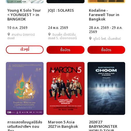
Young K Solo Tour
JOJI : SOLARIS
Kodaline -
< YOUNGEST > in
Farewell Tour in
BANGKOK
Bangkok
10 ต.ค. 2569
24 พ.ย. 2569
28 ส.ค. 2569 - 29 ส.ค.
2569
สามย่าน มิตรทาวน์
อิมแพ็ค เอ็กซิบิชั่น
ฮอลล์
ฮอลล์ 5, เมืองทองธานี
ยูโอบี ไลฟ์, เอ็มสเฟียร์
เร็วๆนี้
ซื้อบัตร
ซื้อบัตร
การแสดงโขนมูลนิธิส่ง
Maroon 5 Asia
2026'27
เสริมศิลปาชีพฯ ตอน
2027 in Bangkok
BABYMONSTER