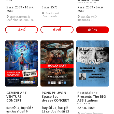
สีดา
WORLD TOUR
[CHOOM] IN
5 พ.ย. 2569 - 10 ธ.ค.
9 ก.พ. 2570
BANGKOK
7 พ.ย. 2569 - 8 พ.ย.
2569
2569
อิมแพ็ค อารีน่า
เมืองทองธานี
ศูนย์วัฒนธรรมแห่ง
อิมแพ็ค อารีน่า
ประเทศไทย หอประชุมใหญ่
เมืองทองธานี
เร็วๆนี้
เร็วๆนี้
ซื้อบัตร
GEMINI ART-
POND PHUWIN
Post Malone
VENTURE
Space Soul-
Presents The BIG
CONCERT
dyssey CONCERT
ASS Stadium
World Tour
วันศุกร์ที่ 4, วันเสาร์ที่ 5
วันศุกร์ที่ 21, วันเสาร์ที่
22 ก.ย. 2569
และ วันอาทิตย์ที่ 6
22 และ วันอาทิตย์ที่ 23