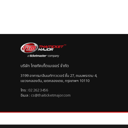
บริษัท ไทยทิคเก็ตเมเจอร์ จำกัด
3199 อาคารมาลีนนท์ทาวเวอร์ ชั้น 27, ถนนพระราม 4,
แขวงคลองตัน, เขตคลองเตย, กรุงเทพฯ 10110
โทร :
02 262 3456
อีเมล :
cs@thaiticketmajor.com