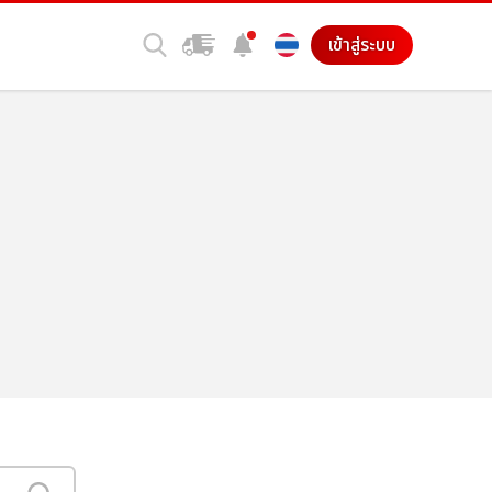
เข้าสู่ระบบ