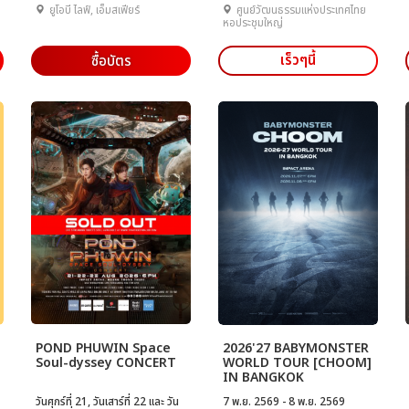
ยูโอบี ไลฟ์, เอ็มสเฟียร์
ศูนย์วัฒนธรรมแห่งประเทศไทย
หอประชุมใหญ่
เร็วๆนี้
ซื้อบัตร
POND PHUWIN Space
2026'27 BABYMONSTER
Soul-dyssey CONCERT
WORLD TOUR [CHOOM]
IN BANGKOK
วันศุกร์ที่ 21, วันเสาร์ที่ 22 และ วัน
7 พ.ย. 2569 - 8 พ.ย. 2569