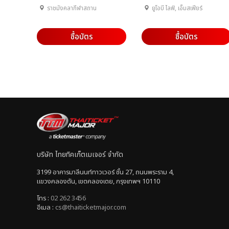
ราชมังคลากีฬาสถาน
ยูโอบี ไลฟ์, เอ็มสเฟียร์
ซื้อบัตร
ซื้อบัตร
บริษัท ไทยทิคเก็ตเมเจอร์ จำกัด
3199 อาคารมาลีนนท์ทาวเวอร์ ชั้น 27, ถนนพระราม 4,
แขวงคลองตัน, เขตคลองเตย, กรุงเทพฯ 10110
โทร :
02 262 3456
อีเมล :
cs@thaiticketmajor.com