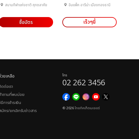
สนามกีฬาแห่งชาติ ศุภชลาศัย
อิมแพ็ค อารีน่า เมืองทองธานี
เร็วๆนี้
ซื้อบัตร
ช่วยเหลือ
โทร
02 262 3456
ติดต่อเรา
คำถามที่พบบ่อย
วิธีการชำระเงิน
© 2026
ไทยทิคเก็ตเมเจอร์
สมัคร/ยกเลิกรับข่าวสาร