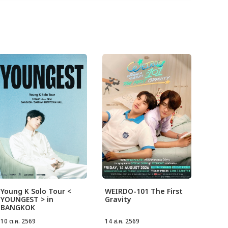
Young K Solo Tour <
WEIRDO-101 The First
YOUNGEST > in
Gravity
BANGKOK
10 ต.ค. 2569
14 ส.ค. 2569