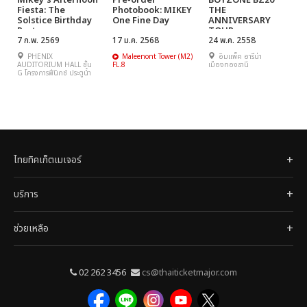
Mikey's Afternoon
Pre-order
BOYZONE BZ20
Fiesta: The
Photobook: MIKEY
THE
Solstice Birthday
One Fine Day
ANNIVERSARY
Party
TOUR
7 ก.พ. 2569
17 ม.ค. 2568
24 พ.ค. 2558
PHENIX
Maleenont Tower (M2)
อิมแพ็ค อารีน่า
AUDITORIUM HALL ชั้น
FL.8
เมืองทองธานี
G โครงการฟีนิกซ์ ประตูน้ำ
ไทยทิคเก็ตเมเจอร์
บริการ
ช่วยเหลือ
02 262 3456
cs@thaiticketmajor.com