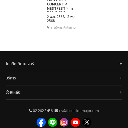
2025 GOT7
CONCERT <
NESTFEST > in
BANGKOK
2 พ.ค. 2568 - 3 พ.ค.
2568
ราชมังคลากีฬาสถาน
ไทยทิคเก็ตเมเจอร์
บริการ
ช่วยเหลือ
02 262 3456
cs@thaiticketmajor.com