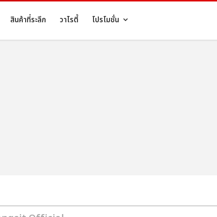
สินค้าที่ระลึก
วาไรตี้
โปรโมชั่น