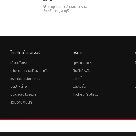
ชื่นฤดีแลนด์ ตำบลบ้านเหนือ
จังหวัดกาญจนบุรี
ไทยทิคเก็ตเมเจอร์
บริการ
เกี่ยวกับเรา
ทุกงานแสดง
นโยบายความเป็นส่วนตัว
สินค้าที่ระลึก
เงื่อนไขการใช้บริการ
วาไรตี้
จุดจำหน่าย
โปรโมชั่น
ติดต่อลงโฆษณา
Ticket Protect
ร่วมงานกับเรา