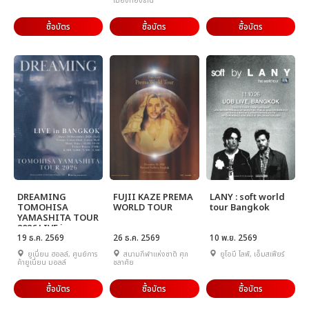
เมืองทองธานี
ซื้อบัตร
ซื้อบัตร
ซื้อบัตร
DREAMING
FUJII KAZE PREMA
LANY : soft world
TOMOHISA
WORLD TOUR
tour Bangkok
YAMASHITA TOUR
2026 LIVE in
BANGKOK
19 ธ.ค. 2569
26 ธ.ค. 2569
10 พ.ย. 2569
ยูเนี่ยน ฮอลล์, ศูนย์การ
สนามกีฬาแห่งชาติ ศุภ
ยูโอบี ไลฟ์, เอ็มสเฟียร์
ค้ายูเนี่ยน มอลล์
ชลาศัย
ซื้อบัตร
ซื้อบัตร
ซื้อบัตร