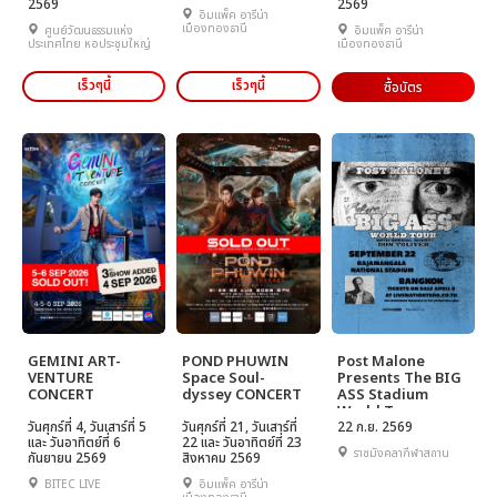
2569
2569
อิมแพ็ค อารีน่า
เมืองทองธานี
ศูนย์วัฒนธรรมแห่ง
อิมแพ็ค อารีน่า
ประเทศไทย หอประชุมใหญ่
เมืองทองธานี
เร็วๆนี้
เร็วๆนี้
ซื้อบัตร
GEMINI ART-
POND PHUWIN
Post Malone
VENTURE
Space Soul-
Presents The BIG
CONCERT
dyssey CONCERT
ASS Stadium
World Tour
วันศุกร์ที่ 4, วันเสาร์ที่ 5
วันศุกร์ที่ 21, วันเสาร์ที่
22 ก.ย. 2569
และ วันอาทิตย์ที่ 6
22 และ วันอาทิตย์ที่ 23
ราชมังคลากีฬาสถาน
กันยายน 2569
สิงหาคม 2569
BITEC LIVE
อิมแพ็ค อารีน่า