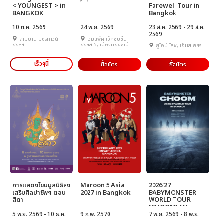
< YOUNGEST > in
Farewell Tour in
BANGKOK
Bangkok
10 ต.ค. 2569
24 พ.ย. 2569
28 ส.ค. 2569 - 29 ส.ค.
2569
สามย่าน มิตรทาวน์
อิมแพ็ค เอ็กซิบิชั่น
ฮอลล์
ฮอลล์ 5, เมืองทองธานี
ยูโอบี ไลฟ์, เอ็มสเฟียร์
เร็วๆนี้
ซื้อบัตร
ซื้อบัตร
การแสดงโขนมูลนิธิส่ง
Maroon 5 Asia
2026'27
เสริมศิลปาชีพฯ ตอน
2027 in Bangkok
BABYMONSTER
สีดา
WORLD TOUR
[CHOOM] IN
5 พ.ย. 2569 - 10 ธ.ค.
9 ก.พ. 2570
BANGKOK
7 พ.ย. 2569 - 8 พ.ย.