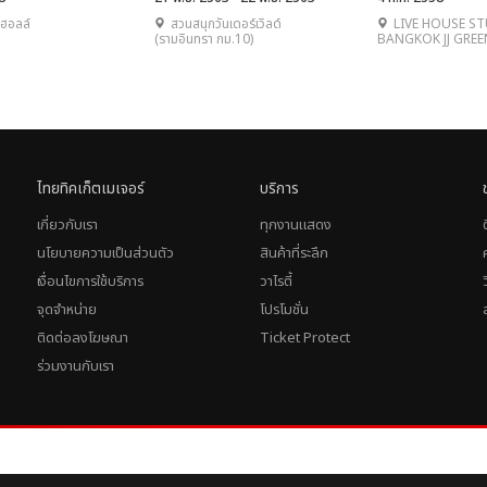
ฮอลล์
สวนสนุกวันเดอร์เวิลด์
LIVE HOUSE S
(รามอินทรา กม.10)
BANGKOK JJ GREE
ไทยทิคเก็ตเมเจอร์
บริการ
เกี่ยวกับเรา
ทุกงานแสดง
นโยบายความเป็นส่วนตัว
สินค้าที่ระลึก
เงื่อนไขการใช้บริการ
วาไรตี้
จุดจำหน่าย
โปรโมชั่น
ติดต่อลงโฆษณา
Ticket Protect
ร่วมงานกับเรา