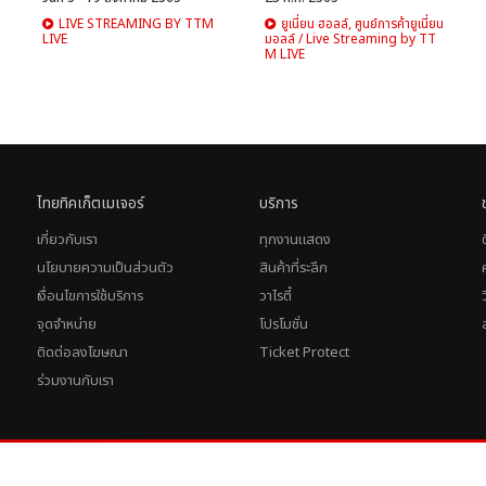
LIVE STREAMING BY TTM
ยูเนี่ยน ฮอลล์, ศูนย์การค้ายูเนี่ยน
LIVE
มอลล์ / Live Streaming by TT
M LIVE
ไทยทิคเก็ตเมเจอร์
บริการ
เกี่ยวกับเรา
ทุกงานแสดง
นโยบายความเป็นส่วนตัว
สินค้าที่ระลึก
เงื่อนไขการใช้บริการ
วาไรตี้
จุดจำหน่าย
โปรโมชั่น
ติดต่อลงโฆษณา
Ticket Protect
ร่วมงานกับเรา