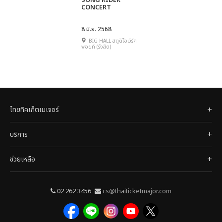
SONG RIDER
CONCERT
8 มิ.ย. 2568
BIG HALL สตูดิโอเวิร์ค
พอยท์ (รังสิต)
ไทยทิคเก็ตเมเจอร์
บริการ
ช่วยเหลือ
02 262 3456
cs@thaiticketmajor.com