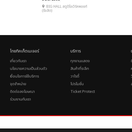
BIG HALL สตูดิโอเวิร์คพอยท์
(รังสิต)
ไทยทิคเก็ตเมเจอร์
บริการ
เกี่ยวกับเรา
ทุกงานแสดง
นโยบายความเป็นส่วนตัว
สินค้าที่ระลึก
เงื่อนไขการใช้บริการ
วาไรตี้
จุดจำหน่าย
โปรโมชั่น
ติดต่อลงโฆษณา
Ticket Protect
ร่วมงานกับเรา