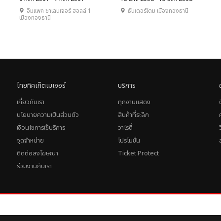
อิมแพค ชาเลนเจอร์ ฮอลล์ 1
ธันเดอร์โดม เมืองทองธานี
เมืองทองธานี
ไทยทิคเก็ตเมเจอร์
บริการ
เกี่ยวกับเรา
ทุกงานแสดง
นโยบายความเป็นส่วนตัว
สินค้าที่ระลึก
เงื่อนไขการใช้บริการ
วาไรตี้
จุดจำหน่าย
โปรโมชั่น
ติดต่อลงโฆษณา
Ticket Protect
ร่วมงานกับเรา