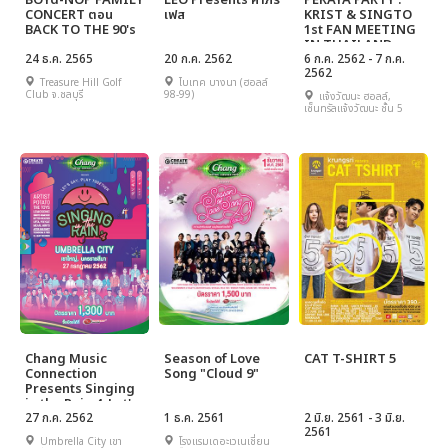
BOYd-NOP FAMILY
LEO Presents คำภีร์
PERAYA PARTY :
CONCERT ตอน
เฟส
KRIST & SINGTO
BACK TO THE 90's
1st FAN MEETING
IN THAILAND
24 ธ.ค. 2565
20 ก.ค. 2562
6 ก.ค. 2562 - 7 ก.ค.
2562
Treasure Hill Golf
ไบเทค บางนา (ฮอลล์
Club จ.ชลบุรี
98-99)
แจ้งวัฒนะ ฮอลล์,
เซ็นทรัลแจ้งวัฒนะ ชั้น 5
Chang Music
Season of Love
CAT T-SHIRT 5
Connection
Song "Cloud 9"
Presents Singing
in the Rain 4: Let's
Say Play Together
27 ก.ค. 2562
1 ธ.ค. 2561
2 มิ.ย. 2561 - 3 มิ.ย.
2561
Umbrella City เขา
โรงแรมเดอะเวเนเชี่ยน