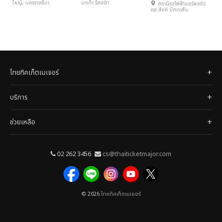
ใหญ่, นครราชสีมา
มาเก๊า รีสอร์ท
สถานีรถไฟฟ้าแอร์พอร์ต
เรล ลิงค์ มักกะสัน
ไทยทิคเก็ตเมเจอร์
บริการ
ช่วยเหลือ
02 262 3456
cs@thaiticketmajor.com
© 2026
ไทยทิคเก็ตเมเจอร์