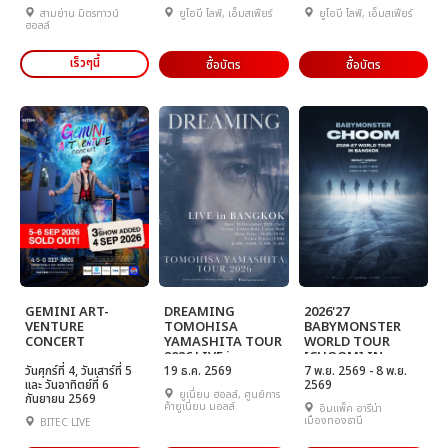
สามย่าน มิตรทาวน์
ยูโอบี ไลฟ์, เอ็มสเฟียร์
ยูโอบี ไลฟ์, เอ็มสเฟียร์
ฮอลล์
เร็วๆนี้
ซื้อบัตร
ซื้อบัตร
GEMINI ART-
DREAMING
2026'27
VENTURE
TOMOHISA
BABYMONSTER
CONCERT
YAMASHITA TOUR
WORLD TOUR
2026 LIVE in
[CHOOM] IN
วันศุกร์ที่ 4, วันเสาร์ที่ 5
BANGKOK
19 ธ.ค. 2569
BANGKOK
7 พ.ย. 2569 - 8 พ.ย.
และ วันอาทิตย์ที่ 6
2569
ยูเนี่ยน ฮอลล์, ศูนย์การ
กันยายน 2569
ค้ายูเนี่ยน มอลล์
อิมแพ็ค อารีน่า
เมืองทองธานี
BITEC LIVE