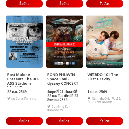
ซื้อบัตร
ซื้อบัตร
ซื้อบัตร
Post Malone
POND PHUWIN
WEIRDO-101 The
Presents The BIG
Space Soul-
First Gravity
ASS Stadium
dyssey CONCERT
World Tour
22 ก.ย. 2569
วันศุกร์ที่ 21, วันเสาร์ที่
14 ส.ค. 2569
22 และ วันอาทิตย์ที่ 23
ราชมังคลากีฬาสถาน
CentralwOrld PULSE,
สิงหาคม 2569
ชั้น 7 CentralWorld
อิมแพ็ค อารีน่า
เมืองทองธานี
ซื้อบัตร
ซื้อบัตร
ซื้อบัตร