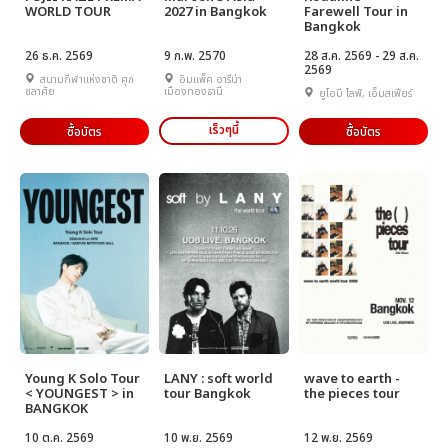
WORLD TOUR
2027 in Bangkok
Farewell Tour in
Bangkok
26 ธ.ค. 2569
9 ก.พ. 2570
28 ส.ค. 2569 - 29 ส.ค.
2569
สนามกีฬาแห่งชาติ ศุภ
อิมแพ็ค อารีน่า
ชลาศัย
เมืองทองธานี
ยูโอบี ไลฟ์, เอ็มสเฟียร์
เร็วๆนี้
ซื้อบัตร
ซื้อบัตร
Young K Solo Tour
LANY : soft world
wave to earth -
< YOUNGEST > in
tour Bangkok
the pieces tour
BANGKOK
10 ต.ค. 2569
10 พ.ย. 2569
12 พ.ย. 2569