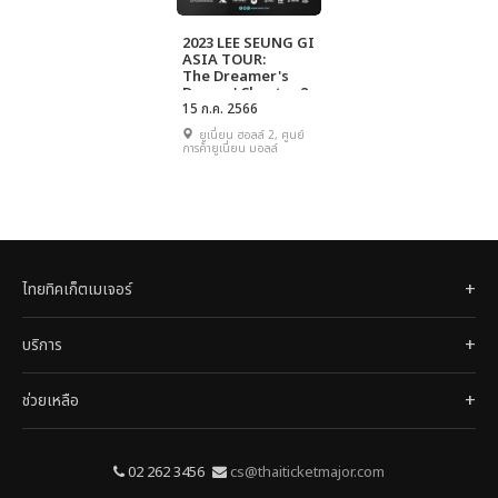
2023 LEE SEUNG GI
ASIA TOUR:
The Dreamer's
Dream ' Chapter 2
in Bangkok
15 ก.ค. 2566
ยูเนี่ยน ฮอลล์ 2, ศูนย์
การค้ายูเนี่ยน มอลล์
ไทยทิคเก็ตเมเจอร์
บริการ
ช่วยเหลือ
02 262 3456
cs@thaiticketmajor.com