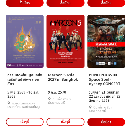
ซื้อบัตร
ซื้อบัตร
ซื้อบัตร
การแสดงโขนมูลนิธิส่ง
Maroon 5 Asia
POND PHUWIN
เสริมศิลปาชีพฯ ตอน
2027 in Bangkok
Space Soul-
สีดา
dyssey CONCERT
5 พ.ย. 2569 - 10 ธ.ค.
9 ก.พ. 2570
วันศุกร์ที่ 21, วันเสาร์ที่
2569
22 และ วันอาทิตย์ที่ 23
อิมแพ็ค อารีน่า
สิงหาคม 2569
เมืองทองธานี
ศูนย์วัฒนธรรมแห่ง
ประเทศไทย หอประชุมใหญ่
อิมแพ็ค อารีน่า
เมืองทองธานี
เร็วๆนี้
เร็วๆนี้
ซื้อบัตร