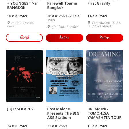
< YOUNGEST > in
Farewell Tour in
First Gravity
BANGKOK
Bangkok
10 ต.ค. 2569
28 ส.ค. 2569 - 29 ส.ค.
14 ส.ค. 2569
2569
สามย่าน มิตรทาวน์
CentralwOrld PULSE,
ฮอลล์
ชั้น 7 CentralWorld
ยูโอบี ไลฟ์, เอ็มสเฟียร์
เร็วๆนี้
ซื้อบัตร
ซื้อบัตร
JOJI : SOLARIS
Post Malone
DREAMING
Presents The BIG
TOMOHISA
ASS Stadium
YAMASHITA TOUR
World Tour
2026 LIVE in
24 พ.ย. 2569
22 ก.ย. 2569
BANGKOK
19 ธ.ค. 2569