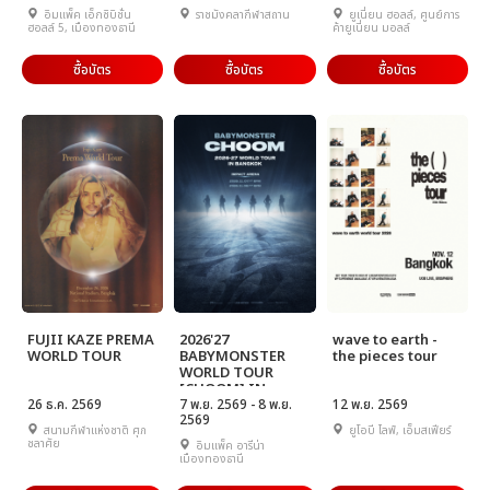
อิมแพ็ค เอ็กซิบิชั่น
ราชมังคลากีฬาสถาน
ยูเนี่ยน ฮอลล์, ศูนย์การ
ฮอลล์ 5, เมืองทองธานี
ค้ายูเนี่ยน มอลล์
ซื้อบัตร
ซื้อบัตร
ซื้อบัตร
FUJII KAZE PREMA
2026'27
wave to earth -
WORLD TOUR
BABYMONSTER
the pieces tour
WORLD TOUR
[CHOOM] IN
26 ธ.ค. 2569
BANGKOK
7 พ.ย. 2569 - 8 พ.ย.
12 พ.ย. 2569
2569
สนามกีฬาแห่งชาติ ศุภ
ยูโอบี ไลฟ์, เอ็มสเฟียร์
ชลาศัย
อิมแพ็ค อารีน่า
เมืองทองธานี