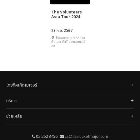
The Volunteers
Asia Tour 2024
29 ก.ย. 2567
โรงละครเคแบงก์สยาม
พิฆเนศ ชั้น7 สยามสแควร์
วัน
ไทยทิคเก็ตเมเจอร์
บริการ
ช่วยเหลือ
02 262 3456
cs@thaiticketmajor.com