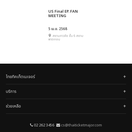
US Final EP. FAN
MEETING
5 เม.ย. 2568
สยามภาวลัย ชั้น 6 สยาม
พารากอน
ไทยทิคเก็ตเมเจอร์
บริการ
ช่วยเหลือ
02 262 3456
cs@thaiticketmajor.com