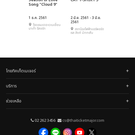
Season of Love
CAT T-SHIRT 5
Song "Cloud 9"
1 ธ.ค. 2561
2 มิ.ย. 2561 - 3 มิ.ย.
2561
โรงแรมเดอะเวเนเชี่ยน
มาเก๊า รีสอร์ท
สถานีรถไฟฟ้าแอร์พอร์ต
เรล ลิงค์ มักกะสัน
ไทยทิคเก็ตเมเจอร์
บริการ
ช่วยเหลือ
02 262 3456
cs@thaiticketmajor.com