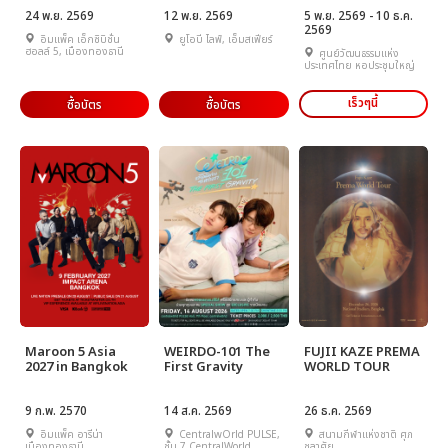
24 พ.ย. 2569
12 พ.ย. 2569
5 พ.ย. 2569 - 10 ธ.ค.
2569
อิมแพ็ค เอ็กซิบิชั่น
ยูโอบี ไลฟ์, เอ็มสเฟียร์
ฮอลล์ 5, เมืองทองธานี
ศูนย์วัฒนธรรมแห่ง
ประเทศไทย หอประชุมใหญ่
เร็วๆนี้
ซื้อบัตร
ซื้อบัตร
Maroon 5 Asia
WEIRDO-101 The
FUJII KAZE PREMA
2027 in Bangkok
First Gravity
WORLD TOUR
9 ก.พ. 2570
14 ส.ค. 2569
26 ธ.ค. 2569
อิมแพ็ค อารีน่า
CentralwOrld PULSE,
สนามกีฬาแห่งชาติ ศุภ
เมืองทองธานี
ชั้น 7 CentralWorld
ชลาศัย