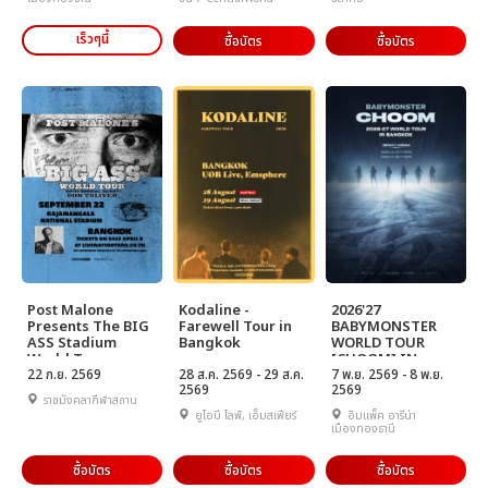
เร็วๆนี้
ซื้อบัตร
ซื้อบัตร
Post Malone
Kodaline -
2026'27
Presents The BIG
Farewell Tour in
BABYMONSTER
ASS Stadium
Bangkok
WORLD TOUR
World Tour
[CHOOM] IN
22 ก.ย. 2569
28 ส.ค. 2569 - 29 ส.ค.
BANGKOK
7 พ.ย. 2569 - 8 พ.ย.
2569
2569
ราชมังคลากีฬาสถาน
ยูโอบี ไลฟ์, เอ็มสเฟียร์
อิมแพ็ค อารีน่า
เมืองทองธานี
ซื้อบัตร
ซื้อบัตร
ซื้อบัตร