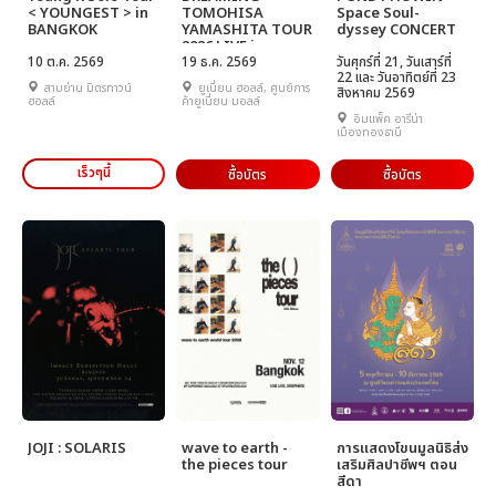
< YOUNGEST > in
TOMOHISA
Space Soul-
BANGKOK
YAMASHITA TOUR
dyssey CONCERT
2026 LIVE in
10 ต.ค. 2569
BANGKOK
19 ธ.ค. 2569
วันศุกร์ที่ 21, วันเสาร์ที่
22 และ วันอาทิตย์ที่ 23
สามย่าน มิตรทาวน์
ยูเนี่ยน ฮอลล์, ศูนย์การ
สิงหาคม 2569
ฮอลล์
ค้ายูเนี่ยน มอลล์
อิมแพ็ค อารีน่า
เมืองทองธานี
เร็วๆนี้
ซื้อบัตร
ซื้อบัตร
JOJI : SOLARIS
wave to earth -
การแสดงโขนมูลนิธิส่ง
the pieces tour
เสริมศิลปาชีพฯ ตอน
สีดา