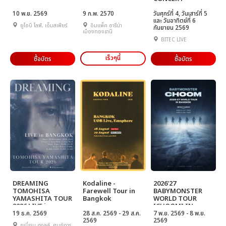
10 พ.ย. 2569
9 ก.พ. 2570
วันศุกร์ที่ 4, วันเสาร์ที่ 5
และ วันอาทิตย์ที่ 6
ยูโอบี ไลฟ์, เอ็มสเฟียร์
อิมแพ็ค อารีน่า
กันยายน 2569
เมืองทองธานี
BITEC LIVE
เร็วๆนี้
ซื้อบัตร
ซื้อบัตร
DREAMING
Kodaline -
2026'27
TOMOHISA
Farewell Tour in
BABYMONSTER
YAMASHITA TOUR
Bangkok
WORLD TOUR
2026 LIVE in
[CHOOM] IN
BANGKOK
19 ธ.ค. 2569
28 ส.ค. 2569 - 29 ส.ค.
BANGKOK
7 พ.ย. 2569 - 8 พ.ย.
2569
2569
ยูเนี่ยน ฮอลล์, ศูนย์การ