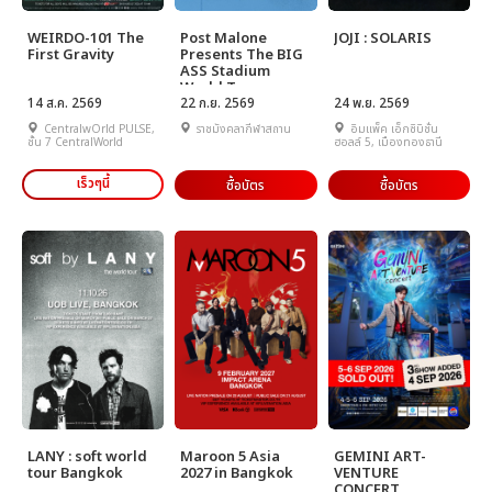
WEIRDO-101 The
Post Malone
JOJI : SOLARIS
First Gravity
Presents The BIG
ASS Stadium
World Tour
14 ส.ค. 2569
22 ก.ย. 2569
24 พ.ย. 2569
CentralwOrld PULSE,
ราชมังคลากีฬาสถาน
อิมแพ็ค เอ็กซิบิชั่น
ชั้น 7 CentralWorld
ฮอลล์ 5, เมืองทองธานี
เร็วๆนี้
ซื้อบัตร
ซื้อบัตร
LANY : soft world
Maroon 5 Asia
GEMINI ART-
tour Bangkok
2027 in Bangkok
VENTURE
CONCERT