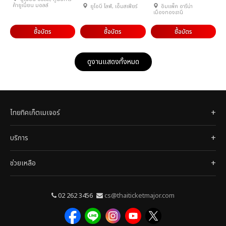
ค้ายูเนี่ยน มอลล์
ยูโอบี ไลฟ์, เอ็มสเฟียร์
อิมแพ็ค อารีน่า
เมืองทองธานี
ซื้อบัตร
ซื้อบัตร
ซื้อบัตร
ดูงานแสดงทั้งหมด
ไทยทิคเก็ตเมเจอร์
บริการ
ช่วยเหลือ
02 262 3456
cs@thaiticketmajor.com