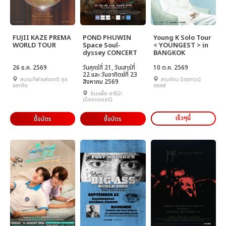
FUJII KAZE PREMA
POND PHUWIN
Young K Solo Tour
WORLD TOUR
Space Soul-
< YOUNGEST > in
dyssey CONCERT
BANGKOK
26 ธ.ค. 2569
วันศุกร์ที่ 21, วันเสาร์ที่
10 ต.ค. 2569
22 และ วันอาทิตย์ที่ 23
สนามกีฬาแห่งชาติ ศุภ
สามย่าน มิตรทาวน์
สิงหาคม 2569
ชลาศัย
ฮอลล์
อิมแพ็ค อารีน่า
เมืองทองธานี
เร็วๆนี้
ซื้อบัตร
ซื้อบัตร