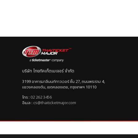
บริษัท ไทยทิคเก็ตเมเจอร์ จำกัด
3199 อาคารมาลีนนท์ทาวเวอร์ ชั้น 27, ถนนพระราม 4,
แขวงคลองตัน, เขตคลองเตย, กรุงเทพฯ 10110
โทร :
02 262 3456
อีเมล :
cs@thaiticketmajor.com