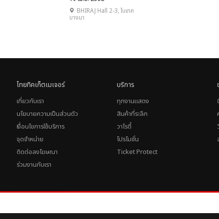
BHIRAJ Hall 2-3, ไบเทค
บางนา
ไทยทิคเก็ตเมเจอร์
บริการ
เกี่ยวกับเรา
ทุกงานแสดง
นโยบายความเป็นส่วนตัว
สินค้าที่ระลึก
เงื่อนไขการใช้บริการ
วาไรตี้
จุดจำหน่าย
โปรโมชั่น
ติดต่อลงโฆษณา
Ticket Protect
ร่วมงานกับเรา