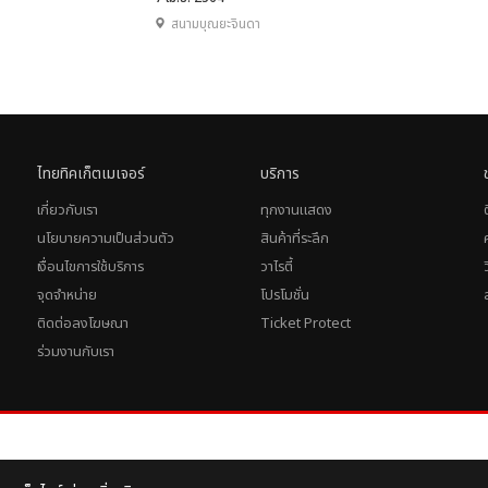
สิงห์ เชียงราย ยูไนเต็ด
สนามบุณยะจินดา
ไทยทิคเก็ตเมเจอร์
บริการ
เกี่ยวกับเรา
ทุกงานแสดง
นโยบายความเป็นส่วนตัว
สินค้าที่ระลึก
เงื่อนไขการใช้บริการ
วาไรตี้
จุดจำหน่าย
โปรโมชั่น
ติดต่อลงโฆษณา
Ticket Protect
ร่วมงานกับเรา