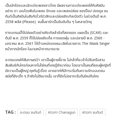
เป็นนักร้องและนักแต่งเพลงชาวไทย มีผลงานการแต่งเพลงให้กับศิลปิน
อย่าง ดา เอนโดรฟินในเพลง รักเอย และเพลงปล่อย ของป็อป ปองกูล ชน
กันต์เป็นศิลปินในสังกัดไวท์มิวสิกและปล่อยซิงเกิลเปิดตัว ในช่วงต้นปี พ.ศ.
2558 พลีส (Please) จนขึ้นชาร์ทเป็นอันดับต้น ๆ ในหลายวิทยุ
ทางแกรมมี่ได้ปล่อยตัวอย่างซิงเกิลลำดับที่สองของ แผลเป็น (SCAR) และ
ต้นปี พ.ศ. 2559 ก็ได้ปล่อยซิงเกิ้ล ทางของฝุ่น และปลายปี พ.ศ. 2560 -
มกราคม พ.ศ. 2561 ได้ตำแหน่งรองชนะเลิศในรายการ The Mask Singer
หน้ากากนักร้อง ในนามหน้ากากนางอาย
อะตอมเคยให้สัมภาษณ์ว่า เขาเป็นผู้ชายขี้อาย ไม่กล้าที่จะเข้าไปจีบหรือสาน
สัมพันธ์กับใครก่อนหากไม่ใช่คนที่เคยรู้จักมาก่อน โดยเขาเป็นคนที่ชอบผู้หญิงที่
มีความเป็นผู้ใหญ่ คุยกันรู้เรื่อง เขาอยากให้มีการเริ่มต้นความรักแบบตอน
สมัยที่ยังเด็ก ๆ ถ้ายังไม่ดีขนาดนั้น เขาก็ยังไม่อยากเริ่มต้นใหม่กับใคร
TAG :
อะตอม ชนกันต์
Atom Chanagun
Atom ชนกันต์