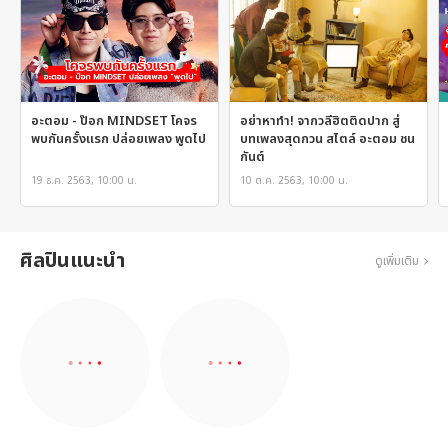
อะตอม - ป๊อก MINDSET โคจร
อย่าหาทำ! จากวลีฮิตติดปาก สู่
พบกันครั้งแรก ปล่อยเพลง พูดไป
บทเพลงสุดกวน สไตล์ อะตอม ชน
กันต์
19 ธ.ค. 2563, 10:00 น.
10 ต.ค. 2563, 10:00 น.
ศิลปินแนะนำ
ดูเพิ่มเติม