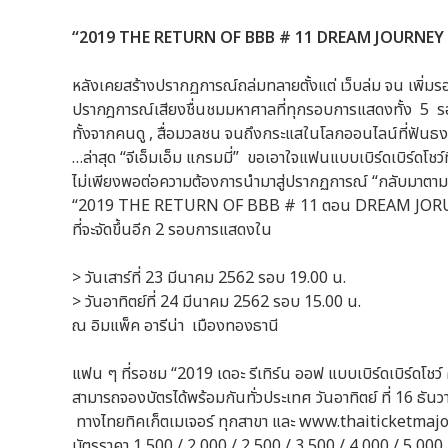
“2019 THE RETURN OF BBB # 11 DREAM JOURNEY
หลังเคยสร้างปรากฏการณ์ถล่มทลายตั้งแต่ เว็บล่ม จน เพิ่ม
ปรากฎการณ์เสียงชื่นชมมหาศาลที่ทุกรอบการแสดงทั้ง 5 
ทั้งจากคนดู , สื่อมวลชน จนถึงกระแสในโลกออนไลน์ที่ฟันธงขอย
…ล่าสุด “จีเอ็มเอ็ม แกรมมี่” ขอเอาใจแฟนแบบเบิร์ดเบิร์ดโช
ไม่เพียงพอต่อความต้องการนำมาสู่ปรากฏการณ์ “กลับมาตาม
“2019 THE RETURN OF BBB # 11 ตอน DREAM JO
ที่จะจัดขึ้นอีก 2 รอบการแสดงใน
> วันเสาร์ที่ 23 มีนาคม 2562 รอบ 19.00 น.
> วันอาทิตย์ที่ 24 มีนาคม 2562 รอบ 15.00 น.
ณ อิมแพ็ค อารีน่า เมืองทองธานี
แฟน ๆ ที่รอชม “2019 เดอะ รีเทิร์น ออฟ แบบเบิร์ดเบิร์
สามารถจองบัตรได้พร้อมกันทั่วประเทศ วันอาทิตย์ ที่ 16 ธันวา
ทางไทยทิคเก็ตเมเจอร์ ทุกสาขา และ www.thaiticketmajo
บัตรราคา 1,500 / 2,000 / 2,500 / 3,500 / 4,000 / 5,