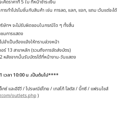
คิดราคาที่ 5 ใบ ที่หน้าชำระเงิน
การทำโปรโมชั่นกับสินค้า เช่น การลด, แลก, แจก, แถม เว้นแต่จะได้
งบริษัทฯ จะไม่รับผิดชอบในกรณีใด ๆ ทั้งสิ้น
เข้าชมการแสดง
ม่จำเป็นต้องแจ้งให้ทราบล่วงหน้า
เจอร์ 13 สาขาหลัก (รวมถึงการจัดส่งบัตร)
62 หลังจากนั้นรับบัตรได้ที่หน้างาน-วันแสดง
61
เวลา
10:00
น
.
เป็นต้นไป
****
ี้
ซ์ และอีจีวี / ไปรษณีย์ไทย / เทสโก้ โลตัส / บิ๊กซี / แฟรนไชส์
r.com/outlets.php
)