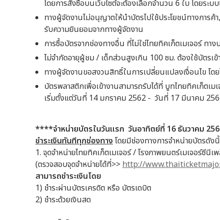
โดยการสั่งซื้อบนเว็บไซต์จะต้องเลือกจำนวน 6 ใบ โดยระบบจะ
ทางผู้จัดงานไม่อนุญาตให้นำบัตรไปใช้ประโยชน์ทางการค้า,
รับความยินยอมจากทางผู้จัดงาน
การซื้อบัตรจากช่องทางอื่น ที่ไม่ใช่ไทยทิคเก็ตเมเจอร์ ทา
ไม่จำกัดอายุผู้ชม / เด็กส่วนสูงเกิน 100 ซม. ต้องใช้บัตร
ทางผู้จัดงานขอสงวนสิทธิ์ในการเปลี่ยนแปลงเงื่อนไข โดยไ
บัตรพลาสติกเพื่อเข้างานสามารถรับได้ที่ บูทไทยทิคเก็ตเม
เริ่มตั้งแต่วันที่ 14 มกราคม 2562 - วันที่ 17 มีนาคม 25
****
จำหน่ายบัตรในวันแรก
วันอาทิตย์ที่
16
ธันวาคม
25
ชำระเงินทันทีทุกช่องทาง
โดยมีช่องทางการจำหน่ายบัตรดังน
1. จุดจำหน่ายไทยทิคเก็ตเมเจอร์ / โรงภาพยนตร์เมเจอร์ซีนีเพล็ก
(ตรวจสอบจุดจำหน่ายได้ที่>>
http://www.thaiticketmajo
สามารถชำระเงินโดย
1) ชำระผ่านบัตรเครดิต หรือ บัตรเดบิต
2) ชำระด้วยเงินสด