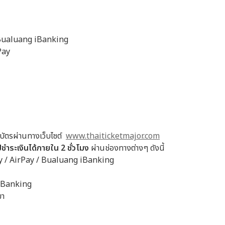
/ Bualuang iBanking
Pay
้อบัตรผ่านทางเว็บไซต์
www.thaiticketmajor.com
ปชำระเงินได้ภายใน 2 ชั่วโมง
ผ่านช่องทางต่างๆ ดังนี้
ay / AirPay / Bualuang iBanking
e Banking
ขา