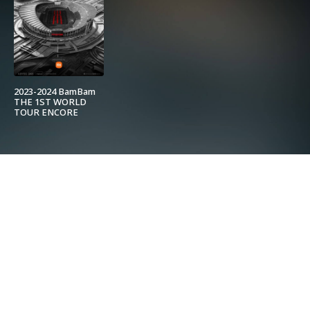
2023-2024 BamBam
THE 1ST WORLD
TOUR ENCORE
[AREA 52] in
BANGKOK Presented
by Xiaomi