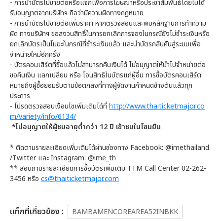
- การนำบัตรไปขายต่อหรือแจกเพื่อการโฆษณาหรือประชาสัมพันธ์โดยไม่ได้
รับอนุญาตจากบริษัทฯ ถือว่ามีความผิดทางกฏหมาย
- การนำบัตรไปขายต่อเพิ่มราคา หากตรวจสอบและพบหลักฐานการทำความ
ผิด ทางบริษัทฯ ขอสงวนสิทธิ์ในการยกเลิกการจองในกรณียังไม่ชำระเงินหรือ
ยกเลิกบัตรเป็นโมฆะในกรณีที่ชำระเงินแล้ว และนำบัตรกลับคืนสู่ระบบเพื่อ
จำหน่ายใหม่อีกครั้ง
- บัตรคอนเสิร์ตที่ซื้อแล้วไม่สามารถคืนเงินได้ ไม่อนุญาตให้นำไปจำหน่ายต่อ
ขอคืนเงิน แลกเปลี่ยน หรือ โอนสิทธิในบัตรแก่ผู้อื่น การซื้อบัตรคอนเสิร์ต
หมายถึงผู้ซื้อยอมรับตามข้อตกลงที่ทางผู้จัดงานกำหนดข้างต้นแล้วทุก
ประการ
- โปรดตรวจสอบเงื่อนไขเพิ่มเติมได้ที่
http://www.thaiticketmajor.co
m/variety/info/6134/
*
ไม่อนุญาตให้ผู้ชมอายุต่ำกว่า
12
ปี เข้าชมในโซนยืน
* ติดตามรายละเอียดเพิ่มเติมได้ผ่านช่องทาง Facebook: @imethailand
/Twitter และ Instagram: @ime_th
** สอบถามรายละเอียดการซื้อบัตรเพิ่มเติม TTM Call Center 02-262-
3456 หรือ
cs@thaiticketmajor.com
เเท็กที่เกี่ยวข้อง :
BAMBAMENCOREAREA52INBKK