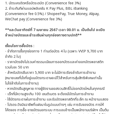
1. บัตรเครดิตหรือบัตรเดบิต (Convenience fee 3%)
2. ชำระทันทีผ่านแอปพลิเคชัน K Pay Plus, BBL iBanking
(Convenience fee 0.5%) / ShopeePay, True Money, Alipay,
WeChat pay (Convenience fee 3%)
**
และวันอาทิตย์ที่
7
เมษายน
2567
เวลา
00.01
น. เป็นต้นไป จะเปิด
จำหน่ายบัตรและชำระเงินผ่านทุกช่องทางตามปกติ**
เงื่อนไขการซื้อบัตร
:
- จำกัดการซื้อทุกช่องทาง 1 ท่านต่อบัตร 4 ใบ (เฉพาะ VVIP 9,700 บาท
จำกัด 2 ใบ)
- ราคาบัตรยังไม่รวมค่าธรรมเนียมการออกบัตรและค่าออกบัตรพลาสติก
รวมใบละ 50 บาท
- สำหรับบัตรยืนราคา 5,900 บาท จะไม่มีการเรียงลำดับการเข้างาน
(หมายเลขที่นั่งที่อยู่บนบัตรกระดาษจะมีไว้สำหรับการสุ่มสิทธิพิเศษเท่านั้น
ไม่ใช่ลำดับในการเข้างาน)
- หากบัตรยืนสูญหาย ทางผู้จัดงานขอสงวนสิทธิ์ไม่ออกบัตรใหม่ในทุกกรณี
- เด็กที่มีความสูงเกิน 100 เซนติเมตร จะต้องมีบัตรในการเข้างาน
- ใช้บัตรกระดาษในการเข้างาน และรับบัตรพลาสติกที่ระลึก ณ หน้างานแสดง
- โปรดระวังมิจฉาชีพที่แฝงมาในรูปแบบต่างๆ เช่น การรับจองบัตร การให้
โค้ดจอง การซื้อ-ขายบัตรนอกระบบ การแอบอ้างเป็นพนักงานบริษัทฯ เป็นต้น