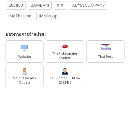
แบมแบม
BAMBAM
뱀뱀
ABYSSCOMPANY
iMeThailand
iMeGroup
ช่องทางการจำหน่าย :
Thaiticketmajor
Website
Thai Post
Outlets
Major Cineplex
Call Center TTM 02-
Outlets
2623456