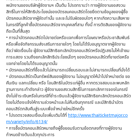
พนักงานของบริษัทผู้จัดงานฯ เป็นต้น โปรดทราบว่า ทางผู้จัดงานขอสงวน
สิทธิ์ในการให้สิทธิประโยชน์ของบัตรชมคอนเสิร์ตโดยยึดตามข้อมูลของผู้ซื้อ
บัตรคอนเสิร์ตจากผู้จัดเท่านั้น และจะไม่รับผิดชอบใดๆ หากเกิดความเสียหาย
ในกรณีที่ลูกค้าซื้อบัตรคอนเสิร์ตจากบุคคลที่สาม ทั้งนี้ การตัดสินของผู้จัดงาน
ถือเป็นที่สิ้นสุด
• การนำบัตรคอนเสิร์ตไปขายต่อหรือแจกเพื่อการโฆษณาหรือประชาสัมพันธ์
หรือเพื่อจัดกิจกรรมส่งเสริมการขายใดๆ โดยไม่ได้รับอนุญาตจากผู้จัดงาน
ถือว่าผิดเงื่อนไข ผู้จัดงานมีสิทธิยกเลิกบัตรคอนเสิร์ตหรือปฏิเสธไม่ให้เข้าชม
การแสดง รวมถึงยกเลิกสิทธิประโยชน์ใดๆ ของบัตรคอนเสิร์ตที่ขายต่อหรือ
แจกจ่ายโดยไม่ได้รบอนุญาตนั้น
• บัตรคอนเสิร์ตที่ซื้อแล้วไม่สามารถเปลี่ยนรอบและไม่สามารถเปลี่ยนที่นั่งได้
• บัตรคอนเสิร์ตเป็นทรัพย์สินของผู้จัดงาน ไม่อนุญาตให้นำไปจำหน่ายต่อ ขอ
คืนเงิน แลกเปลี่ยน หรือ โอนสิทธิในบัตรแก่ผู้อื่น หากตรวจสอบและพบหลัก
ฐานการกระทำดังกล่าว ผู้จัดงานขอสงวนสิทธิ์ในการยกเลิกการจองในกรณี
ยังไม่ชำระเงินหรือในกรณีที่ชำระเงินแล้วผู้จัดงานมีสิทธิยกเลิกบัตรคอนเสิร์ต
โดยไม่ต้องแจ้งให้ทราบล่วงหน้าและไม่คืนเงินทุกกรณี และมีสิทธินำบัตร
คอนเสิร์ตกลับคืนสู่ระบบเพื่อจำหน่ายใหม่อีกครั้ง
• โปรดตรวจสอบเงื่อนไขเพิ่มเติมได้ที่
http://www.thaiticketmajor.co
m/variety/info/6134/
• การซื้อบัตรคอนเสิร์ตหมายถึงผู้ซื้อยอมรับตามข้อตกลงที่ทางผู้จัดงาน
กำหนดข้างต้นแล้วทุกประการ