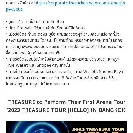
ตอนการรับคิว>>
https://corporate.thaiticketmajor.com/other.ph
p#queue
• ลูกค้า 1 ท่าน ซื้อบัตรได้ไม่เกิน 4 ใบ
• บัตร Pre-sale มีจำนวนจำกัด ซื้อก่อนมีสิทธิก่อน
• เมื่อซื้อบัตร ท่านจะต้องระบุชื่อ-นามสกุลของผู้ที่เข้าชมคอนเสิร์ตทุกที่นั่ง
ตรงกับบัตรประชาชน โดยระบุเป็นภาษาไทย หรือภาษาอังกฤษเท่านั้น ชื่อดัง
กล่าวจะถูกพิมพ์ลงบนบัตร และไม่สามารถเปลี่ยนแปลงได้ โปรดตรวจสอบ
ชื่อ-นามสกุลให้ถูกต้องก่อนชำระเงิน
• การซื้อบัตรออนไลน์ จะรับชำระเงินผ่านบัตรเครดิต, บัตรเดบิต, KPay+,
True Wallet และ ShopeePay เท่านั้น
• การชำระเงินผ่านบัตรเครดิต, บัตรเดบิต, True Wallet , ShopeePay มี
ค่าธรรมเนียม convenience fee 3 % สำหรับการชำระเงินผ่าน BBL
iBanking , K Pay+ ไม่มีค่าธรรมเนียม
TREASURE to Perform Their First Arena Tour
‘2023 TREASURE TOUR [HELLO] IN BANGKOK’