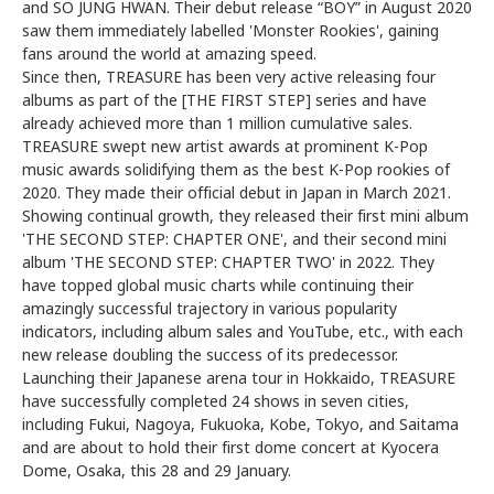
and SO JUNG HWAN. Their debut release “BOY” in August 2020
saw them immediately labelled 'Monster Rookies', gaining
fans around the world at amazing speed.
Since then, TREASURE has been very active releasing four
albums as part of the [THE FIRST STEP] series and have
already achieved more than 1 million cumulative sales.
TREASURE swept new artist awards at prominent K-Pop
music awards solidifying them as the best K-Pop rookies of
2020. They made their official debut in Japan in March 2021.
Showing continual growth, they released their first mini album
'THE SECOND STEP: CHAPTER ONE', and their second mini
album 'THE SECOND STEP: CHAPTER TWO' in 2022. They
have topped global music charts while continuing their
amazingly successful trajectory in various popularity
indicators, including album sales and YouTube, etc., with each
new release doubling the success of its predecessor.
Launching their Japanese arena tour in Hokkaido, TREASURE
have successfully completed 24 shows in seven cities,
including Fukui, Nagoya, Fukuoka, Kobe, Tokyo, and Saitama
and are about to hold their first dome concert at Kyocera
Dome, Osaka, this 28 and 29 January.