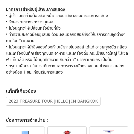
มาตรการสําหรับผู้เข้าชมการแสดง
• ผู้เข้าชมทุกท่านต้องสวมหน้ากากอนามัยตลอดการชมการแสดง
• รักษาระยะห่างระหว่างบุคคล
• ไม่อนุญาตให้เปลี่ยนหรือย้ายที่นั่ง
• ทำความสะอาดมืออยู่เสมอ ด้วยเจลแอลกอฮอล์ที่จัดให้บริการตามจุดต่างๆ
ภายในบริเวณงาน
• ไม่อนุญาตให้นำสิ่งของต้องห้ามเข้าภายในฮอลล์ ได้แก่ อาวุธทุกชนิด กล้อง
และเครื่องบันทึกเสียงทุกชนิด อาหาร และเครื่องดื่ม กระเป๋าขนาดใหญ่ ไม้เซล
ฟี่ แท็ปเล็ต หรือ โน้ตบุคที่มีขนาดเกินกว่า 7” ปากกาเลเซอร์ เป็นต้น
• กรุณาเผื่อเวลาในการเดินทางและการตรวจคัดกรองก่อนเข้าชมการแสดง
อย่างน้อย 1 ชม. ก่อนเริ่มการแสดง
เเท็กที่เกี่ยวข้อง :
2023 TREASURE TOUR [HELLO] IN BANGKOK
ช่องทางการจำหน่าย :