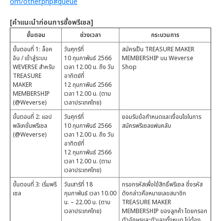
om/other.php#queue
[คำแนะนำก่อนการซื้อพรีเซล]
ขั้นตอน
ช่วงเวลา
กระบวนการ
ขั้นตอนที่ 1: ล็อค
วันศุกร์ที่
สมัครเป็น TREASURE MAKER
อิน / เข้าสู่ระบบ
10 กุมภาพันธ์ 2566
MEMBERSHIP บน Weverse
WEVERSE สำหรับ
เวลา 12.00 น. ถึง วัน
Shop
TREASURE
อาทิตย์ที่
MAKER
12 กุมภาพันธ์ 2566
MEMBERSHIP
เวลา 12.00 น. (ตาม
(@Weverse)
เวลาประเทศไทย)
ขั้นตอนที่ 2: แอป
วันศุกร์ที่
ยอมรับข้อกำหนดและเงื่อนไขในการ
พลิเคชั่นพรีเซล
10 กุมภาพันธ์ 2566
สมัครพรีเซลแฟนคลับ
(@Weverse)
เวลา 12.00 น. ถึง วัน
อาทิตย์ที่
12 กุมภาพันธ์ 2566
เวลา 12.00 น. (ตาม
เวลาประเทศไทย)
ขั้นตอนที่ 3: เริ่มพรี
วันเสาร์ที่ 18
กรอกรหัสเพื่อใช้สิทธิ์พรีเซล ซึ่งรหัส
เซล
กุมภาพันธ์ เวลา 10.00
ดังกล่าวคือหมายเลขสมาชิก
น. – 22.00 น. (ตาม
TREASURE MAKER
เวลาประเทศไทย)
MEMBERSHIP ของลูกค้า โดยกรอก
ตัวอักษรและตัวเลขทั้งหมด ไม่ต้อง