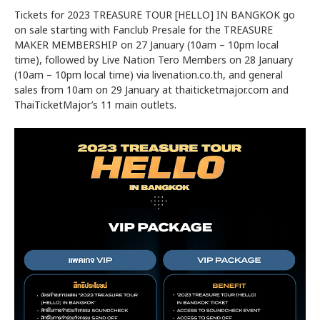
Tickets for 2023 TREASURE TOUR [HELLO] IN BANGKOK go
on sale starting with Fanclub Presale for the TREASURE
MAKER MEMBERSHIP on 27 January (10am – 10pm local
time), followed by Live Nation Tero Members on 28 January
(10am – 10pm local time) via livenation.co.th, and general
sales from 10am on 29 January at thaiticketmajor.com and
ThaiTicketMajor’s 11 main outlets.