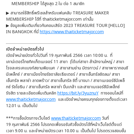
MEMBERSHIP ได้สูงสุด 2 ใบ ต่อ 1 สมาชิก
▶ สามารถใช้สิทธิ์พรีเซลสำหรับแฟนคลับ TREASURE MAKER
MEMBERSHIP ได้ที่ thaiticketmajor.com เท่านั้น
▶ ข้อมูลเพิ่มเติมเกี่ยวกับคอนเสิร์ต 2023 TREASURE TOUR [HELLO]
IN BANGKOK ที่นี่
https://www.thaiticketmajor.com
เปิดจำหน่ายบัตรทั่วไป
เปิดจำหน่ายบัตรทั่วไปวันที่ 19 กุมภาพันธ์ 2566 เวลา 10:00 น. ที่
เคาน์เตอร์ไทยทิคเก็ตเมเจอร์ 11 สาขา (ได้แก่สาขา สำนักงานใหญ่ / สาขา
โรงละครเคแบงก์สยามพิฆเนศ / สาขาสามย่าน มิตรทาวน์ / สาขาพารากอนซี
นีเพล็กซ์ / สาขาเมืองไทยรัชดาลัยเธียเตอร์ / สาขาเซ็นทรัลชิดลม/ สาขา
เซ็นทรัล พลาซ่า ลาดพร้าว/ สาขาเซ็นทรัล ซิตี้ บางนา / สาขาเมเจอร์ซีนีเพล็
กซ์ รัชโยธิน / สาขาเซ็นทรัล พลาซ่า ปิ่นเกล้า และสาขาเมเจอร์ซีนีเพล็กซ์
รังสิต รายละเอียดเพิ่มเติมคลิก
https://bit.ly/3yuznuY
ทางออนไลน์ที่
www.thaiticketmajor.com
และเปิดจำหน่ายครบทุกช่องทางตั้งแต่เวลา
12.01 น. เป็นต้นไป
***การซื้อบัตรทางเว็บไซต์
www.thaiticketmajor.com
วันที่
19 กุมภาพันธ์ 2566 โปรดกดเพื่อรอรับคิวซื้อบัตรได้ที่หน้าเว็บไซต์ตั้งแต่
เวลา 9.00 น. และจำหน่ายบัตรเวลา 10.00 น. เป็นต้นไป โปรดตรวจสอบขั้น