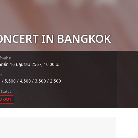
ONCERT IN BANGKOK
ดจำหน่าย
ิตย์ที่ 16 มิถุนายน 2567, 10:00 น.
ตร
 / 5,500 / 4,500 / 3,500 / 2,500
 Status
D OUT