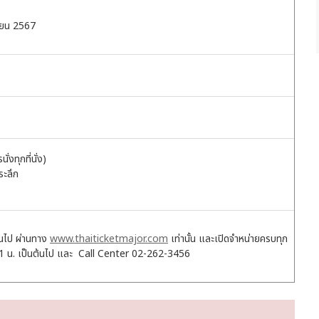
นายน 2567
งทุกที่นั่ง)
ระลึก
ต้นไป ผ่านทาง
www.thaiticketmajor.com
เท่านั้น และเปิดจำหน่ายครบทุก
0.01 น. เป็นต้นไป และ Call Center 02-262-3456