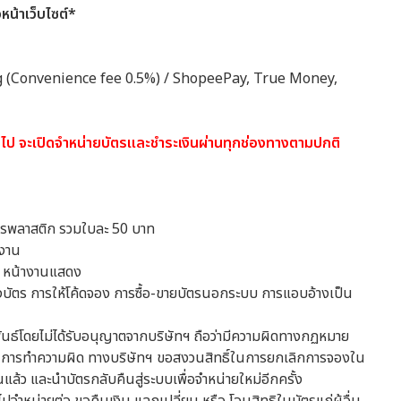
วหน้าเว็บไซต์*
ing (Convenience fee 0.5%) / ShopeePay, True Money,
้นไป จะเปิดจำหน่ายบัตรและชำระเงินผ่านทุกช่องทางตามปกติ
ตรพลาสติก รวมใบละ 50 บาท
างาน
 ณ หน้างานแสดง
งบัตร การให้โค้ดจอง การซื้อ-ขายบัตรนอกระบบ การแอบอ้างเป็น
นธ์โดยไม่ได้รับอนุญาตจากบริษัทฯ ถือว่ามีความผิดทางกฏหมาย
นการทำความผิด ทางบริษัทฯ ขอสงวนสิทธิ์ในการยกเลิกการจองใน
แล้ว และนำบัตรกลับคืนสู่ระบบเพื่อจำหน่ายใหม่อีกครั้ง