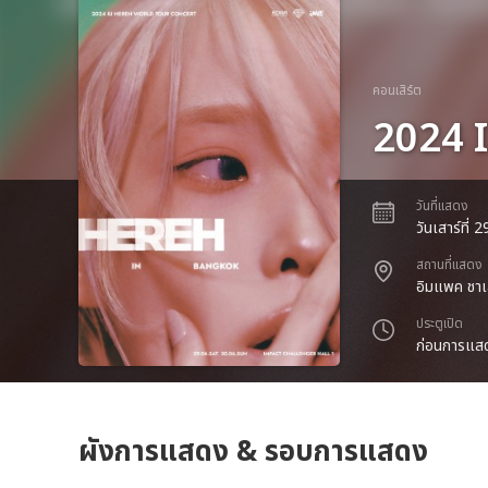
คอนเสิร์ต
2024
วันที่แสดง
วันเสาร์ที่
สถานที่แสดง
อิมแพค ชาเ
ประตูเปิด
ก่อนการแสด
ผังการแสดง & รอบการแสดง