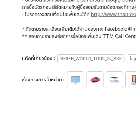
- บัตรคอนเสิร์ตที่ซื้อแล้วไม่สามารถคืนเงินได้ ไม่อนุญาตให้น
การซื้อบัตรคอนเสิร์ตหมายถึงผู้ซื้อยอมรับตามข้อตกลงที่ทา
- โปรดตรวจสอบเงื่อนไขเพิ่มเติมได้ที่
http://www.thaitick
* ติดตามรายละเอียดเพิ่มเติมได้ผ่านช่องทาง Facebook:
** สอบถามรายละเอียดการซื้อบัตรเพิ่มเติม TTM Call Ce
เเท็กที่เกี่ยวข้อง :
HEREH_WORLD_TOUR_IN_BKK
ไอยู
ช่องทางการจำหน่าย :