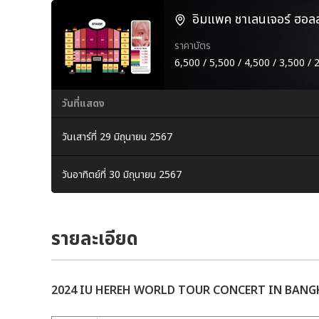
อิมแพค ชาเลนเจอร์ ฮอลล
ราคาบัตร
6,500 / 5,500 / 4,500 / 3,500 / 
วันที่แสดง
วันเสาร์ที่ 29 มิถุนายน 2567
วันอาทิตย์ที่ 30 มิถุนายน 2567
รายละเอียด
2024 IU HEREH WORLD TOUR CONCERT IN BAN