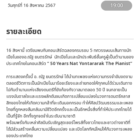
19:00
วันศุกร์ที่ 16 สิงหาคม 2567
รายละเอียด
16 สิงหานี้ เตรียมพบกับคอนเสิร์ตฉลองครบรอบ 5 ทศวรรษบนเส้นทางนัก
เปียโนของอ.ณัฐ ยนตรรักษ์ นักเปียโนและนักประพันธ์ชั้นครูผู้เป็นตำนานของ
ประเทศไทยในคอนเสิร์ต
“ 50 Years Nat Yontararak The Pianist”
การแสดงครั้งนี้ อ. ณัฐ ยนตรรักษ์ ได้นำบทเพลงแห่งความทรงจำอันงดงาม
ตลอดชีวิตการเป็นนักเปียโนมาร้อยเรียงและถ่ายทอดให้ทุกคนได้ร่วมเดินทาง
ไปกับตำนานแห่งเสียงดนตรีที่ยังก้องกังวาลมาตลอด 50 ปี จนกลายเป็น
แรงบันดาลใจและแรงผลักดันจนเกิดการเปลี่ยนแปลงในวงการดนตรีคลาส
สิกของไทยให้เกิดความกล้าที่จะเดินนอกกรอบ ทำให้ศิลปวัฒนธรรมและเพลง
ไทยที่ถูกหลงลืมกลับมามีชีวิตอีกครั้งและเป็นอีกหนึ่งสิ่งที่ทำให้ประเทศไทยได้
เป็นที่รู้จัก อีกทั้งถูกจดจำในระดับนานาชาติ
พร้อมพรั่งกับเหล่าศิลปินรับเชิญสุดเซอร์ไพรส์ทั้งชาวไทยและชาวต่างชาติที่
ได้มีส่วนสร้างคลื่นความเปลี่ยนแปลง และเปิดโลกทัศน์ใหม่ให้กับวงการเพลง
ของประเทศไทย