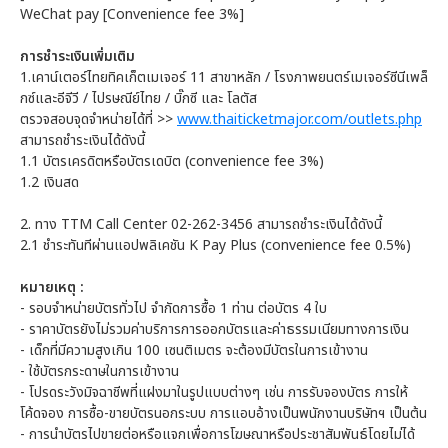
WeChat pay [Convenience fee 3%]
การชำระเงินเพิ่มเติม
1.เคาน์เตอร์ไทยทิคเก็ตเมเจอร์ 11 สาขาหลัก / โรงภาพยนตร์เมเจอร์ซีนีเพล็
กซ์และอีจีวี / ไปรษณีย์ไทย / บิ๊กซี และ โลตัส
ตรวจสอบจุดจำหน่ายได้ที่ >>
www.thaiticketmajor.com/outlets.php
สามารถชำระเงินได้ดังนี้
1.1 บัตรเครดิตหรือบัตรเดบิต (convenience fee 3%)
1.2 เงินสด
2. ทาง TTM Call Center 02-262-3456 สามารถชำระเงินได้ดังนี้
2.1 ชำระทันทีผ่านแอปพลิเคชัน K Pay Plus (convenience fee 0.5%)
หมายเหตุ :
- รอบจำหน่ายบัตรทั่วไป จำกัดการซื้อ 1 ท่าน ต่อบัตร 4 ใบ
- ราคาบัตรยังไม่รวมค่าบริการการออกบัตรและค่าธรรมเนียมทางการเงิน
- เด็กที่มีความสูงเกิน 100 เซนติเมตร จะต้องมีบัตรในการเข้างาน
- ใช้บัตรกระดาษในการเข้างาน
- โปรดระวังมิจฉาชีพที่แฝงมาในรูปแบบต่างๆ เช่น การรับจองบัตร การให้
โค้ดจอง การซื้อ-ขายบัตรนอกระบบ การแอบอ้างเป็นพนักงานบริษัทฯ เป็นต้น
- การนำบัตรไปขายต่อหรือแจกเพื่อการโฆษณาหรือประชาสัมพันธ์โดยไม่ได้