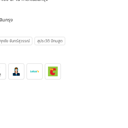
ลิมกรุง
ศุภชัย จันทร์สุวรรณ์
สุประวัติ ปัทมสูต