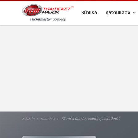
หน้าแรก
ทุกงานแสดง
หน้าหลัก
คอนเสิร์ต
72 กะรัต นันทวัน เมฆใหญ่ สุวรรณปิยะศิริ