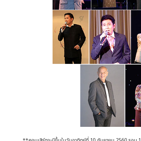
**คอนเสิร์ตจะมีขึ้นในวันอาทิตย์ที่ 10 กันยายน 2560 รอบ