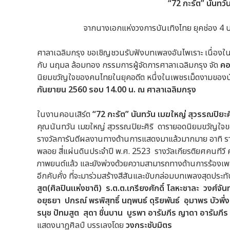
“72
กะรัต
”
นันทวั
จากนางเอกแห่งวงการบันเทิงไทย ยุคช่อง 4
ศาลาเฉลิมกรุง ขอเชิญชวนรับฟังบทเพลงอันไพเราะ เนื่อ
กับ นฤมล ล้อมทอง กรรมการผู้จัดการศาลาเฉลิมกรุง จัด
คอ
นิยมขวัญใจของคนไทยในยุคอดีต หนึ่งในเพชรเม็ดงามของน
กันยายน
2560
รอบ
14.00
น
.
ณ
ศาลาเฉลิมกรุง
ในงานคอนเสิร์ต
“72 กะรัต” นันทวัน เมฆใหญ่ สุวรรณปิยะศิ
คุณนันทวัน เมฆใหญ่ สุวรรณปิยะศิริ ดารายอดนิยมขวัญใจขอ
รางวัลการันตีผลงานทางด้านการแสดงมาแล้วมากมาย อาทิ รา
พลอย สี่แผ่นดินประจำปี พ.ศ. 2523 รางวัลเกียรติยศคนทีวี
ภาพยนต์แล้ว และยังพ่วงด้วยความสามารถทางด้านการร้องเพ
อีกคับคั่ง ที่จะมาร่วมสร้างสีสันและขับกล่อมบทเพลงสุดประท
สูต
(
ศิลปินแห่งชาติ
)
ร
.
ต
.
ต
.
เกรียงศักดิ์
โลหะชาละ
วงศ์จันท
อยุธยา
ปกรณ์
พรพิสุทธิ์
นฤพนธ์
ดุริยพันธ์
อุมาพร
บัวพึ่ง
รนุช
ปัทมสูต
สุดา
ชื่นบาน
บูรพา
อารัมภีร
ญาดา
อารัมภีร
แสดงนาฏศิลป์ บรรเลงโดย
วงกระชับมิตร