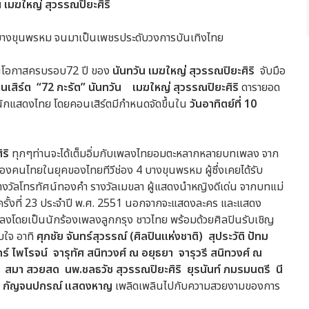
น
เมฆใหญ่
สุวรรณปิยะศิริ
 บางขุนพรหม จนมาเป็นเพชรประดับวงการบันเทิงไทย
งในโอกาสครบรอบ72 ปี ของ
นันทวัน
เมฆใหญ่ สุวรรณปิยะศิริ
จับมือ
นเสิร์ต
“72
กะรัต
”
นันทวัน
เมฆใหญ่
สุวรรณปิยะศิริ
ดารายอด
ักแสดงไทย โดยคอนเสิร์ตมีกำหนดจัดขึ้นใน
วันอาทิตย์ที่
10
ริ
ทุกๆท่านจะได้เต็มอิ่มกับเพลงไทยอมตะหลากหลายบทเพลง จาก
งคนไทยในยุคของไทยทีวีช่อง 4 บางขุนพรหม ผู้ซึ่งเคยได้รับ
งวัลโทรทัศน์ทองคำ รางวัลเมขลา ผู้แสดงนำหญิงดีเด่น จากบทแม่
 ครั้งที่ 23 ประจำปี พ.ศ. 2551 นอกจากจะแสดงละคร และแสดง
ลงโดยเป็นนักร้องเพลงลูกกรุง ชาวไทย พร้อมด้วยศิลปินรับเชิญ
ับใจ อาทิ
ศุภชัย
จันทร์สุวรรณ์
(
ศิลปินแห่งชาติ
)
สุประวัติ
ปัทม
ร์ ไพโรจน์
จารุทัศ
สนิทวงศ์
ณ
อยุธยา
จารุวรี
สนิทวงศ์
ณ
สมา
สวยสด
นพ
.
ชลธวัช
สุวรรณปิยะศิริ
ยุรนันท์
ภมรมนตรี
นี
กัญจนปกรณ์
แสดง
หาญ
เพลิดเพลินไปกับความสวยงามของการ