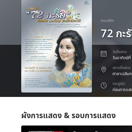
คอนเสิร์ต
72 กะร
วันที่แสดง
วันอาทิตย์ท
สถานที่แสดง
ศาลาเฉลิมก
ประตูเปิด
ก่อนการแสด
ผังการแสดง & รอบการแสดง