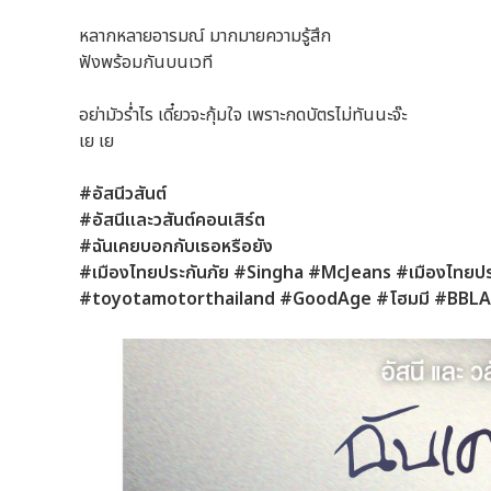
หลากหลายอารมณ์ มากมายความรู้สึก
ฟังพร้อมกันบนเวที
อย่ามัวร่ำไร เดี๋ยวจะกุ้มใจ เพราะกดบัตรไม่ทันนะจ๊ะ
เย เย
#อัสนีวสันต์
#อัสนีและวสันต์คอนเสิร์ต
#ฉันเคยบอกกับเธอหรือยัง
#เมืองไทยประกันภัย #Singha #McJeans #เมืองไทย
#toyotamotorthailand #GoodAge #โฮมมี #BBL