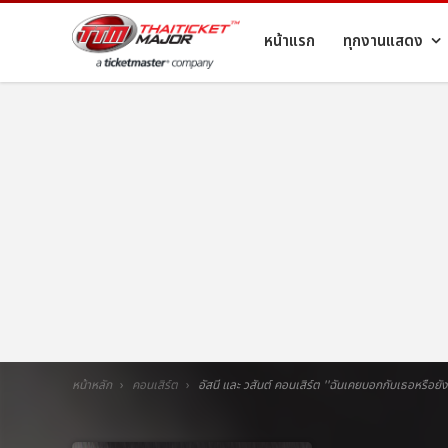
หน้าแรก
ทุกงานแสดง
หน้าหลัก
คอนเสิร์ต
อัสนี และ วสันต์ คอนเสิร์ต ''ฉันเคยบอกกับเธอหรือยัง