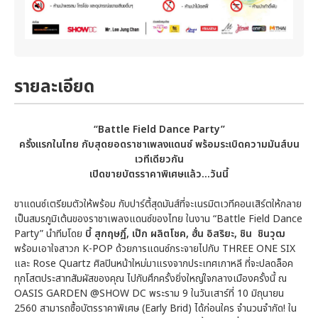
รายละเอียด
“
Battle Field Dance Party
”
ครั้งแรกในไทย กับสุดยอดราชาเพลงแดนซ์ พร้อมระเบิดความมันส์บน
เวทีเดียวกัน
เปิดขายบัตรราคาพิเศษแล้ว...วันนี้
ขาแดนซ์เตรียมตัวให้พร้อม กับปาร์ตี้สุดมันส์ที่จะเนรมิตเวทีคอนเสิร์ตให้กลาย
เป็นสมรภูมิเต้นของราชาเพลงแดนซ์ของไทย ในงาน “Battle Field Dance
Party” นำทีมโดย
บี้ สุกฤษฎิ์
, เป๊ก ผลิตโชค, ฮั่น อิสริยะ, ชิน ชินวุฒ
พร้อมเอาใจสาวก K-POP ด้วยการแดนซ์กระจายไปกับ THREE ONE SIX
และ Rose Quartz ศิลปินหน้าใหม่มาแรงจากประเทศเกาหลี ที่จะปลดล็อค
ทุกโสตประสาทสัมผัสของคุณ ไปกับศึกครั้งยิ่งใหญ่ใจกลางเมืองครั้งนี้ ณ
OASIS GARDEN @SHOW DC พระราม 9 ในวันเสาร์ที่ 10 มิถุนายน
2560 สามารถซื้อบัตรราคาพิเศษ (Early Brid) ได้ก่อนใคร จำนวนจำกัด! ใน