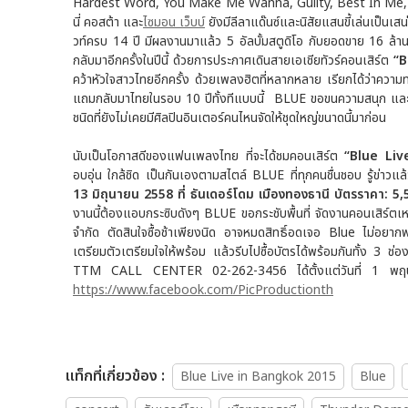
Hardest Word, You Make Me Wanna, Guilty, Best In Me, On
นี่ คอสต้า และ
ไซมอน เว็บบ์
ยังมีลีลาแด๊นซ์และนิสัยแสนขี้เล่นเป็นเ
วท์ครบ 14 ปี มีผลงานมาแล้ว 5 อัลบั้มสตูดิโอ กับยอดขาย 16 ล้า
กลับมาอีกครั้งในปีนี้ ด้วยการประกาศเดินสายเอเชียทัวร์คอนเสิร์ต
“B
คว้าหัวใจสาวไทยอีกครั้ง ด้วยเพลงฮิตที่หลากหลาย เรียกได้ว่าความ
แถมกลับมาไทยในรอบ 10 ปีทั้งทีแบบนี้ BLUE ขอขนความสนุก และ
ชนิดที่ยังไม่เคยมีศิลปินอินเตอร์คนไหนจัดให้ชุดใหญ่ขนาดนี้มาก่อน
นับเป็นโอกาสดีของแฟนเพลงไทย ที่จะได้ชมคอนเสิร์ต
“Blue Li
อบอุ่น ใกล้ชิด เป็นกันเองตามสไตล์ BLUE ที่ทุกคนชื่นชอบ รู้ข่าวแล้ว
13 มิถุนายน 2558 ที่ ธันเดอร์โดม เมืองทองธานี บัตรราคา:
5,5
งานนี้ต้องแอบกระซิบดังๆ BLUE ขอกระชับพื้นที่ จัดงานคอนเสิร์ตเหมือน
จำกัด ตัดสินใจซื้อช้าเพียงนิด อาจหมดสิทธิ์อดเจอ Blue ไม่อย
เตรียมตัวเตรียมใจให้พร้อม แล้วรีบไปซื้อบัตรได้พร้อมกันทั้ง 3 ช่อ
TTM CALL CENTER 02-262-3456 ได้ตั้งแต่วันที่ 1 พฤษภาคม
https://www.facebook.com/PicProductionth
เเท็กที่เกี่ยวข้อง :
Blue Live in Bangkok 2015
Blue