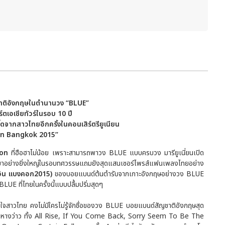
าติอังกฤษในตำนานวง
“BLUE”
์ตเอเชียทัวร์ในรอบ
10 ปี
ี๊ดจากสาวไทยอีกครั้งในคอนเสิร์ตรียูเนียน
 in Bangkok 2015”
ion
ที่ฮือฮาไม่น้อย เพราะสามารถพาวง BLUE แบบครบวง มารียูเนี่ยนเปิด
ลับมาอย่างยิ่งใหญ่ในรอบทศวรรษแถมยังสุดแสนเซอร์ไพรส์แฟนเพลงไทยอย่าง
 อิน แบงคอก2015)
ของบอยแบนด์ต้นตำรับจากเกาะอังกฤษอย่างวง BLUE
UE ที่ไทยในครั้งนี้แบบปลื้มปริ่มสุดๆ
ใจสาวไทย คงไม่มีใครไม่รู้จักชื่อของวง BLUE บอยแบนด์สัญชาติอังกฤษสุด
นหางว่าว ทั้ง All Rise, If You Come Back, Sorry Seem To Be The