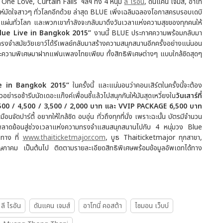
e Love, Curtain Falls ฯลฯ ทั้ง 4 หนุ่ม
ลี ไรอัน
, ดันแคน เจมส์, อาโท
สน่ห์มัดใจสาวๆ ทั่วโลกอีกด้วย ล่าสุด BLUE เพิ่งเฉลิมฉลองโอกาสครบรอบเดบิ
นแผ่นทั่วโลก และพวกเขากำลังจะกลับมาดึงวันเวลาแห่งความสุขของทุกคนให้
lue Live in Bangkok 2015”
งานนี้ BLUE ประกาศความพร้อมกลับมา
ทรงจำสมัยวัยเยาว์ได้รีเพลย์กลับมาสร้างความสนุกสนานอีกครั้งอย่างแน่นอน
ความพิเศษมาฝากแฟนเพลงไทยเพียบ ทั้งสิทธิพิเศษต่างๆ แบบใกล้ชิดสุดๆ
ve in Bangkok 2015”
ในครั้งนี้ และแน่นอนว่าคอนเสิร์ตในครั้งนี้จะต้อง
อย่ารอช้ารีบนัดเดอะแก๊งค์เพื่อนซี้แล้วไปสนุกกันให้มันสุดเหวี่ยงใน
วันเสาร์ที่
00 / 4,500 / 3,500 / 2,
000 บาท และ VVIP PACKAGE 6,500 บาท
จัดปาร์ตี้ อยากให้ใกล้ชิด อบอุ่น ทั่วถึงทุกที่นั่ง เพราะฉะนั้น บัตรมีจำนวน
ากพลาดย้อนสู่ช่วงเวลาแห่งความทรงจำแสนสนุกสนานไปกับ 4 หนุ่มวง Blue
งทาง ที่
www.thaiticketmajor.com
, บูธ Thaiticketmajor ทุกสาขา,
 เป็นต้นไป ติดตามรายละเอียดสิทธิพิเศษพร้อมข้อมูลอัพเดทได้ทาง
ลี ไรอัน
ดันแคน เจมส์
อาโทนี่ คอสต้า
ไซมอน เว็บบ์