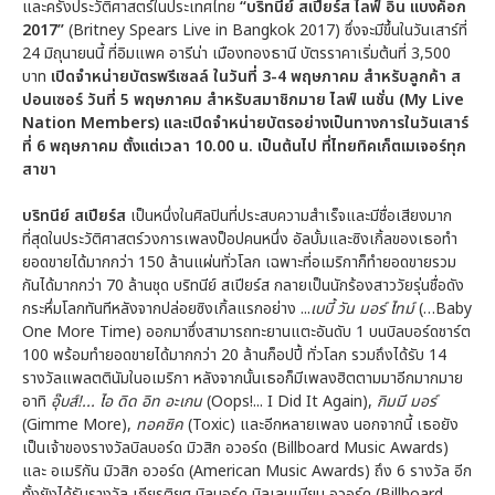
และครั้งประวัติศาสตร์ในประเทศไทย
“บริทนีย์ สเปียร์ส ไลฟ์ อิน แบงค็อก
2017”
(Britney Spears Live in Bangkok 2017) ซึ่งจะมีขึ้นในวันเสาร์ที่
24 มิถุนายนนี้ ที่อิมแพค อารีน่า เมืองทองธานี บัตรราคาเริ่มต้นที่ 3,500
บาท
เปิดจำหน่ายบัตรพรีเซลล์ ในวันที่
3-4 พฤษภาคม สำหรับลูกค้า ส
ปอนเซอร์ วันที่ 5 พฤษภาคม สำหรับสมาชิกมาย ไลฟ์ เนชั่น (My Live
Nation Members) และเปิดจำหน่ายบัตรอย่างเป็นทางการในวันเสาร์
ที่ 6 พฤษภาคม ตั้งแต่เวลา 10.00 น. เป็นต้นไป
ที่ไทยทิคเก็ตเมเจอร์ทุก
สาขา
บริทนีย์ สเปียร์ส
เป็นหนึ่งในศิลปินที่ประสบความสำเร็จและมีชื่อเสียงมาก
ที่สุดในประวัติศาสตร์วงการเพลงป็อปคนหนึ่ง อัลบั้มและซิงเกิ้ลของเธอทำ
ยอดขายได้มากกว่า 150 ล้านแผ่นทั่วโลก เฉพาะที่อเมริกาก็ทำยอดขายรวม
กันได้มากกว่า 70 ล้านชุด บริทนีย์ สเปียร์ส กลายเป็นนักร้องสาววัยรุ่นชื่อดัง
กระหึ่มโลกทันทีหลังจากปล่อยซิงเกิ้ลแรกอย่าง ...
เบบี้ วัน มอร์ ไทม์
(…Baby
One More Time) ออกมาซึ่งสามารถทะยานแตะอันดับ 1 บนบิลบอร์ดชาร์ต
100 พร้อมทำยอดขายได้มากกว่า 20 ล้านก็อปปี้ ทั่วโลก รวมถึงได้รับ 14
รางวัลแพลตตินัมในอเมริกา หลังจากนั้นเธอก็มีเพลงฮิตตามมาอีกมากมาย
อาทิ
อุ๊บส์!... ไอ ดิด อิท อะเกน
(Oops!... I Did It Again),
กิมมี มอร์
(Gimme More),
ทอคซิค
(Toxic) และอีกหลายเพลง นอกจากนี้ เธอยัง
เป็นเจ้าของรางวัลบิลบอร์ด มิวสิก อวอร์ด (Billboard Music Awards)
และ อเมริกัน มิวสิก อวอร์ด (American Music Awards) ถึง 6 รางวัล อีก
ทั้งยังได้รับรางวัล เกียรติยศ บิลบอร์ด มิลเลนเนียม อวอร์ด (Billboard