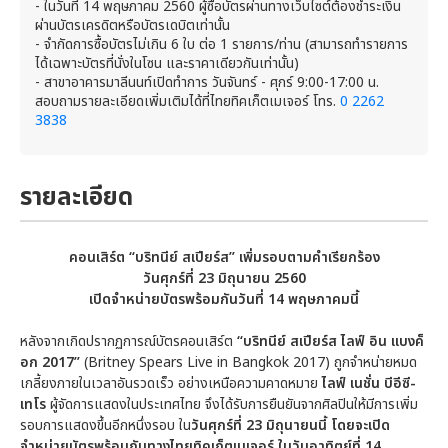
- ในวันที่ 14 พฤษภาคม 2560 ผู้ซื้อบัตรผ่านทางเว็บไซต์ต้องชำระเงิน
ผ่านบัตรเครดิตหรือบัตรเดบิตเท่านั้น
- จำกัดการซื้อบัตรไม่เกิน 6 ใบ ต่อ 1 รายการ/ท่าน (สามารถทำรายการ
ได้เฉพาะบัตรที่นั่งในโซน และราคาเดียวกันเท่านั้น)
- สาขาอาคารมาลีนนท์เปิดทำการ วันจันทร์ - ศุกร์ 9:00-17:00 น.
สอบถามรายละเอียดเพิ่มเติมได้ที่ไทยทิคเก็ตเมเจอร์ โทร.
0 2262
3838
รายละเอียด
คอนเสิร์ต “บริทนีย์ สเปียร์ส” เพิ่มรอบตามคำเรียกร้อง
วันศุกร์ที่
23 มิถุนายน 2560
เปิดจำหน่ายบัตรพร้อมกันวันที่ 14 พฤษภาคมนี้
หลังจากเกิดปรากฏการณ์บัตรคอนเสิร์ต
“บริทนีย์ สเปียร์ส ไลฟ์ อิน แบงค็
อก 2017”
(Britney Spears Live in Bangkok 2017) ถูกจำหน่ายหมด
เกลี้ยงภายในเวลาอันรวดเร็ว อย่างเหนือความคาดหมาย
ไลฟ์ เนชั่น บีอีซี-
เทโร
ผู้จัดการแสดงในประเทศไทย จึงได้รับการยืนยันจากศิลปินให้มีการเพิ่ม
รอบการแสดงขึ้นอีกหนึ่งรอบ ใน
วันศุกร์ที่
23 มิถุนายนนี้ โดยจะเปิด
จำหน่ายบัตรพร้อมกันทางไทยทิคเก็ตเมเจอร์ ในวันอาทิตย์ที่ 14