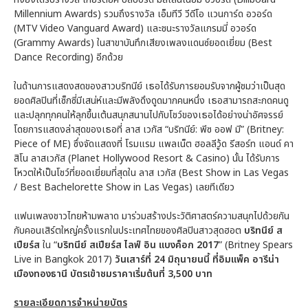
Millennium Awards) รวมถึงรางวัล เอ็มทีวี วีดีโอ แวนการ์ด อวอร์ด
(MTV Video Vanguard Award) และชนะรางวัลแกรมมี่ อวอร์ด
(Grammy Awards) ในสาขาบันทึกเสียงเพลงแดนซ์ยอดเยี่ยม (Best
Dance Recording) อีกด้วย
ในด้านการแสดงสดของสาวบริทนีย์ เธอได้รับการยอมรับจากผู้ชมว่าเป็นสุด
ยอดศิลปินที่เซ็กซี่มีเสน่ห์และมีพลังดึงดูดมากคนหนึ่ง เธอสามารถสะกดคนดู
และปลุกทุกคนให้ลุกขึ้นเต้นสนุกสนานไปกับโชว์ของเธอได้อย่างน่าอัศจรรย์
โดยการแสดงล่าสุดของเธอที่ ลาส เวกัส “บริทนีย์: พีซ ออฟ มี” (Britney:
Piece of ME) ซึ่งจัดแสดงที่ โรมแรม แพลเน็ต ฮอลลีวู้ด รีสอร์ท แอนด์ คา
สิโน ลาสเวกัส (Planet Hollywood Resort & Casino) นั้น ได้รับการ
โหวตให้เป็นโชว์ที่ยอดเยี่ยมที่สุดใน ลาส เวกัส (Best Show in Las Vegas
/ Best Bachelorette Show in Las Vegas) เลยทีเดียว
แฟนเพลงชาวไทยห้ามพลาด มาร่วมสร้างประวัติศาสตร์ความสนุกไปด้วยกัน
กับคอนเสิร์ตใหญ่ครั้งแรกในประเทศไทยของศิลปินสาวสุดฮอต
บริทนีย์ ส
เปียร์ส
ใน “
บริทนีย์ สเปียร์ส ไลฟ์ อิน แบงค็อก 2017
” (Britney Spears
Live in Bangkok 2017)
วันเสาร์ที่
24 มิถุนายนนี้ ที่อิมแพ็ค อารีน่า
เมืองทองธานี บัตรเข้าชมราคาเริ่มต้นที่ 3,500 บาท
รายละเอียดการจำหน่ายบัตร