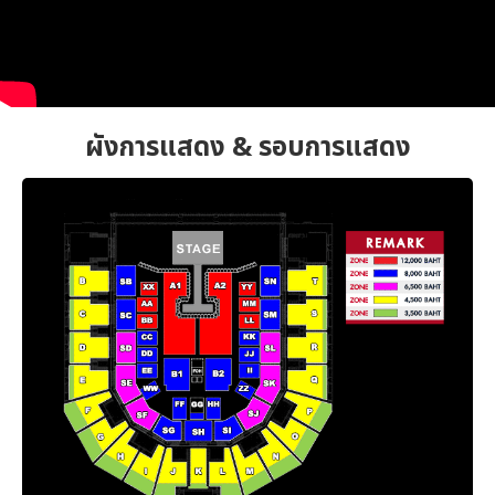
ผังการแสดง & รอบการแสดง