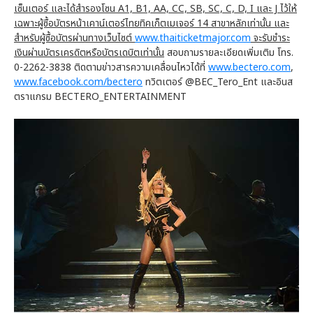
เซ็นเตอร์ และได้สำรองโซน A1, B1, AA, CC, SB, SC, C, D, I และ J ไว้ให้
เฉพาะผู้ซื้อบัตรหน้าเคาน์เตอร์ไทยทิคเก็ตเมเจอร์ 14 สาขาหลักเท่านั้น และ
สำหรับผู้ซื้อบัตรผ่านทางเว็บไซต์
www.thaiticketmajor.com
จะรับชำระ
เงินผ่านบัตรเครดิตหรือบัตรเดบิตเท่านั้น
สอบถามรายละเอียดเพิ่มเติม โทร.
0-2262-3838 ติดตามข่าวสารความเคลื่อนไหวได้ที่
www.bectero.com
,
www.facebook.com/bectero
ทวิตเตอร์ @BEC_Tero_Ent และอินส
ตราแกรม BECTERO_ENTERTAINMENT