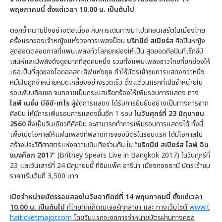
พฤษภาคมนี้ ตั้งแต่เวลา 10.00 น. เป็นต้นไป
ตอกย้ำความปังอย่างต่อเนื่อง กับการเดินทางมาเปิดคอนเสิร์ตในเมืองไทย
ครั้งแรกของเจ้าหญิงแห่งวงการเพลงป็อบ
บริทนีย์ สเปียร์ส
ศิลปินหญิง
สุดฮอตตลอดกาลที่แฟนเพลงทั่วโลกยกย่องให้เป็น สุดยอดศิลปินที่เซ็กซี่มี
เสน่ห์และมีพลังดึงดูดมากที่สุดคนหนึ่ง รวมทั้งแฟนเพลงชาวไทยที่ยกย่องให้
เธอเป็นที่สุดของไอดอลสุดเลิฟแห่งยุค ทำให้บัตรเข้าชมการแสดงกว่าหนึ่ง
หมื่นใบถูกจำหน่ายหมดเกลี้ยงอย่างรวดเร็ว ตั้งแต่วันแรกที่เปิดจำหน่ายใน
รอบพับบลิคเซล จนกลายเป็นกระแสเรียกร้องให้เพิ่มรอบการแสดง ทาง
ไลฟ์ เนชั่น บีอีซี-เทโร
ผู้จัดการแสดง ได้รับการยืนยันอย่างเป็นทางการจาก
ศิลปิน ให้มีการเพิ่มรอบการแสดงขึ้นอีก 1 รอบ
ในวันศุกร์ที่
23
มิถุนายน
2560
ซึ่งเป็นวันเดียวที่ศิลปิน จะสามารถทำการเพิ่มรอบการแสดงได้ ทั้งนี้
เพื่อเปิดโอกาสให้แฟนเพลงที่พลาดการจองบัตรในรอบแรก ได้มีโอกาสไป
สร้างประวัติศาสตร์แห่งความบันเทิงร่วมกัน ใน “
บริทนีย์ สเปียร์ส ไลฟ์ อิน
แบงค็อก 2017
” (Britney Spears Live in Bangkok 2017) ในวันศุกร์ที่
23 และวันเสาร์ที่ 24 มิถุนายนนี้ ที่อิมแพ็ค อารีน่า เมืองทองธานี บัตรเข้าชม
ราคาเริ่มต้นที่ 3,500 บาท
เปิดจำหน่ายบัตรรอบสองในวันอาทิตย์ที่
14 พฤษภาคมนี้ ตั้งแต่เวลา
10.00 น. เป็นต้นไป
ที่ไทยทิคเก็ตเมเจอร์ทุกสาขา และ ทางเว็บไซต์
www.t
haiticketmajor.com
โดยวันแรกจะงดการจำหน่ายบัตรผ่านทางคอล