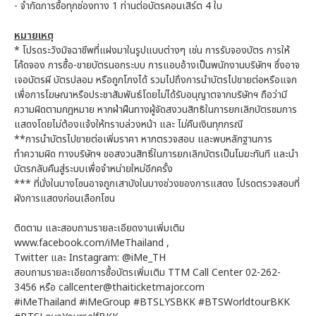
- จำกัดการซื้อทุกช่องทาง 1 ท่านต่อบัตรคอนเสิร์ต 4 ใบ
หมายเหตุ
* โปรดระวังมิจฉาชีพที่แฝงมาในรูปแบบต่างๆ เช่น การรับจองบัตร การให้
โค้ดจอง การซื้อ-ขายบัตรนอกระบบ การแอบอ้างเป็นพนักงานบริษัทฯ ซึ่งอาจ
เจอบัตรผี บัตรปลอม หรือถูกโกงได้ รวมไปถึงการนำบัตรไปขายต่อหรือแจก
เพื่อการโฆษณาหรือประชาสัมพันธ์โดยไม่ได้รับอนุญาตจากบริษัทฯ ถือว่ามี
ความผิดตามกฎหมาย หากฝ่าฝืนทางผู้จัดสงวนสิทธิในการยกเลิกบัตรชมการ
แสดงโดยไม่ต้องแจ้งให้ทราบล่วงหน้า และ ไม่คืนเงินทุกกรณี
**การนำบัตรไปขายต่อเพิ่มราคา หากตรวจสอบ และพบหลักฐานการ
ทำความผิด ทางบริษัทฯ ขอสงวนสิทธิ์ในการยกเลิกบัตรเป็นโมฆะทันที และนำ
บัตรกลับคืนสู่ระบบเพื่อจำหน่ายใหม่อีกครั้ง
*** ที่นั่งในบางโซนอาจถูกเสาบังในบางช่วงของการแสดง โปรดตรวจสอบที่
ผังการแสดงก่อนเลือกโซน
ติดตาม และสอบถามรายละเอียดงานเพิ่มเติม
www.facebook.com/iMeThailand ,
Twitter และ Instagram: @iMe_TH
สอบถามรายละเอียดการซื้อบัตรเพิ่มเติม TTM Call Center 02-262-
3456 หรือ callcenter@thaiticketmajor.com
#iMeThailand #iMeGroup #BTSLYSBKK #BTSWorldtourBKK