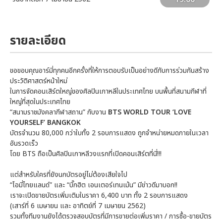
รายละเอียด
ขอขอบคุณอาร์มี่ทุกคนอีกครั้งที่ให้การตอบรับเป็นอย่างดีกับการร่วมกันสร้าง
ประวัติศาสตร์หน้าใหม่
ในการจัดคอนเสิร์ตใหญ่ของศิลปินเกาหลีในประเทศไทย บนพื้นที่สนามกีฬาที่
ใหญ่ที่สุดในประเทศไทย
“สนามราชมังคลากีฬาสถาน” กับงาน
BTS WORLD TOUR ‘LOVE
YOURSELF’ BANGKOK
บัตรจำนวน 80,000 กว่าใบทั้ง 2 รอบการแสดง ถูกจำหน่ายหมดภายในเวลา
อันรวดเร็ว
โดย BTS ถือเป็นศิลปินเกาหลีวงแรกที่เปิดคอนเสิร์ตที่นี่!!!
แต่สำหรับใครที่ยังนกบัตรอยู่ไม่ต้องเสียใจไป
“ไอมี่ไทยแลนด์” และ “บิ๊กฮิต เอนเตอร์เทนเม้น” มีข่าวดีมาบอก!!
เราจะเปิดขายบัตรเพิ่มเติมในราคา 6,400 บาท ทั้ง 2 รอบการแสดง
(เสาร์ที่ 6 เมษายน และ อาทิตย์ที่ 7 เมษายน 2562)
รวมทั้งทีมงานยังได้ตรวจสอบบัตรที่มีการขายต่อเพิ่มราคา / การซื้อ-ขายบัตร