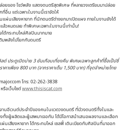
ปล่อยของ โชว์พลัง แสดงดนตรีสุดพิเศษ ที่หลายวงเตรียมมาปล่อย
่อื่น แต่เฉพาะในงานนี้เราจัดให้
ลอดจนแผ่นเสียงหายาก ที่นักดนตรีต่างยกมาเปิดแผง ภายในงานยังได้
แล้วหมดเลย ทำพิเศษเฉพาะในงานนี้เท่านั้น!
ังได้กระทบไหล่ศิลปินมากมาย
่อเติมพลังไปโยกกับดนตรี
ิลด์ ประตูเปิดบ่าย
3 ยันเกือบเที่ยงคืน พิเศษเฉพาะลูกค้าที่ซื้อเป๊ปซี่
นราคาเพียง 800 บาท (จากราคาเต็ม 1,500 บาท) ที่จุดจำหน่ายไทย
ketmajor.com โทร: 02-262-3838
รือเว็บไซต์
www.thisiscat.com
นงานอีเวนต์ประจำปีของคนในแวดวงดนตรี ที่มีวงดนตรีทั้งในและ
งทั้งผู้ผลิตและผู้เสพมาเจอกัน ได้มีโอกาสนำเสนอผลงานและเลือก
จนแผ่นเสียงหายาก ได้กระทบไหล่ เซลฟี่ เดินเบียดกับศิลปินที่มาออก