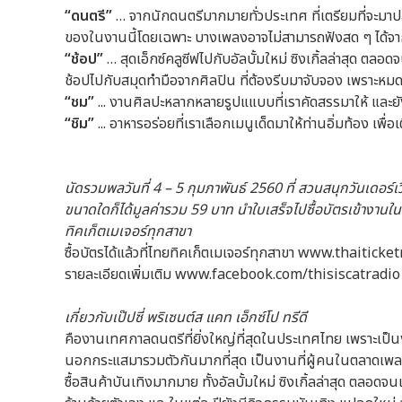
“ดนตรี”
… จากนักดนตรีมากมายทั่วประเทศ ที่เตรียมที่จะมา
ของในงานนี้โดยเฉพาะ บางเพลงอาจไม่สามารถฟังสด ๆ ได้จากที
“ช้อป”
… สุดเอ็กซ์คลูซีฟไปกับอัลบั้มใหม่ ซิงเกิ้ลล่าสุด ต
ช้อปไปกับสมุดทำมือจากศิลปิน ที่ต้องรีบมาจับจอง เพราะหมด
“ชม”
... งานศิลปะหลากหลายรูปแแบบที่เราคัดสรรมาให้ และย
“ชิม”
... อาหารอร่อยที่เราเลือกเมนูเด็ดมาให้ท่านอิ่มท้อง เพื
นัดรวมพลวันที่ 4 – 5 กุมภาพันธ์ 2560 ที่ สวนสนุกวันเดอร์เว
ขนาดใดก็ได้มูลค่ารวม 59 บาท นำใบเสร็จไปซื้อบัตรเข้างานใ
ทิคเก็ตเมเจอร์ทุกสาขา
ซื้อบัตรได้แล้วที่ไทยทิคเก็ตเมเจอร์ทุกสาขา www.thaitic
รายละเอียดเพิ่มเติม www.facebook.com/thisiscatradio ห
เกี่ยวกับเป๊ปซี่ พริเซนต์ส แคท เอ็กซ์โป ทรีดี
คืองานเทศกาลดนตรีที่ยิ่งใหญ่ที่สุดในประเทศไทย เพราะเป็
นอกกระแสมารวมตัวกันมากที่สุด เป็นงานที่ผู้คนในตลาดเพล
ซื้อสินค้าบันเทิงมากมาย ทั้งอัลบั้มใหม่ ซิงเกิ้ลล่าสุด ตลอด