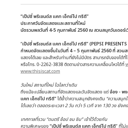
“เป๊ปซี่ พริเซนต์ส แคท เอ็กซ์โป ทรีดี”
ประกาศวันจัดแสดงและสถานที่ใหม่
นัดรวมพลวันที่ 4-5 กุมภาพันธ์ 2560 ณ สวนสนุกวันเดอร์เว
“
เป๊ปซี่ พริเซนต์ส แคท เอ็กซ์โป ทรีดี”
(PEPSI PRESENTS
กำหนดจัดแสดงขึ้นในวันที่ 4 – 5 กุมภาพันธ์ 2560 ที่ สวนสน
แสดงได้เลย และสำหรับท่านที่ยังไม่มีบัตร สามารถจับจองได้ท
หรือโทร. 0-2262-3838 ติดตามข่าวสารความเคลื่อนไหวได้ที่
w
www.thisiscat.com
วันใหม่ สถานที่ใหม่ ไฉไลกว่าเดิม
ถึงแม้จะเปลี่ยนสถานที่จัดแสดงและวันจัดแสดง แต่
จ๋อง - พง
แคท เอ็กซ์โป ทรีดี”
ได้ย้ำว่าความสนุกยังคงเดิม
“
ความสนุกใน
ได้เลยว่า ตลอดระยะเวลา 2 วัน กว่า 5 เวที จาก 130 วง ยัง
เทศกาลที่รวม “ดนตรี ช้อป ชม ชิม” เข้าไว้ด้วยกัน
ความพิเศษของ
“เป๊ปซี่ พริเซนต์ส แคท เอ็กซ์โป ทรีดี
” ที่ไ