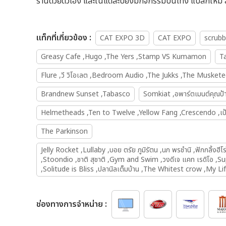
ร้านด้วยตัวเอง และในแต่ละปียังมีกิจกรรมบันเทิง แปลกใหม่
เเท็กที่เกี่ยวข้อง :
CAT EXPO 3D
CAT EXPO
scrubb
Greasy Cafe ,Hugo ,The Yers ,Stamp VS Kumamon
T
Flure ,วี วิโอเลต ,Bedroom Audio ,The Jukks ,The Muskete
Brandnew Sunset ,Tabasco
Somkiat ,อพาร์ตเมนต์คุณป
Helmetheads ,Ten to Twelve ,Yellow Fang ,Crescendo ,เป้
The Parkinson
Jelly Rocket ,Lullaby ,บอย ตรัย ภูมิรัตน ,นภ พรชำนิ ,ฟักกลิ้
,Stoondio ,ชาติ สุชาติ ,Gym and Swim ,วงดีเจ แคท เรดิโอ ,S
,Solitude is Bliss ,ปลานิลเต็มบ้าน ,The Whitest crow ,My L
ช่องทางการจำหน่าย :