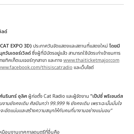
ิลด์
 CAT EXPO 3D)
ประกาศวันจัดแสดงและสถานที่แสดงใหม่
โดยมี
ุกวันเดอร์เวิลด์
ซึ่งผู้ที่มีบัตรอยู่แล้ว สามารถใช้บัตรเก่าเข้าชมการ
ี่ไทยทิคเก็ตเมเจอร์ทุกสาขา และทาง
www.thaiticketmajor.com
ww.facebook.com/thisiscatradio
และเว็บไซต์
ศ์นรินทร์ อุลิศ
ผู้ก่อตั้ง Cat Radio และผู้จัดงาน
“เป๊ปซี่ พริเซนต์ส
งานยังคงเดิม ศิลปินกว่า 99.999 % ยังคงเดิม เพราะฉะนั้นมั่นใจ
คงจะอัดแน่นและสร้างความสนุกให้กับคนที่มางานอย่างแน่นอน”
ม่เหมือนงานเทศกาลดนตรีที่อื่นคือ