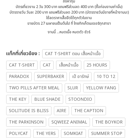
ถึงห้าทุ่ม
บัตรเที่ยวงาน 2 วัน 300 บาท แถมฟรีส่วนลด 400 บาท (ซื้อก่อนงานเท่านั้น)
บัตรรายวัน วันละ 200 บาท แถมฟรีส่วนลด 200 บาท (บัตรรายวันมีขายที่หน้างานนะ)
ใช้ลดราคาเสื้อยืดได้ทุกตัวในงาน
ขายบัตร 27 เมษายนเป็นต้นไป ที่ ไทยทิกเก็ตเมเจอร์ทุกสาขา
งานนี้ ...หมดเนื้อ หมดตัว ชัวร์
เเท็กที่เกี่ยวข้อง :
CAT T-SHIRT ตอน เสื้อหน้าเนื้อ
CAT T-SHIRT
CAT
เสื้อหน้าเนื้อ
25 HOURS
PARADOX
SUPERBAKER
เป้ อารักษ์
10 TO 12
TWO PILLS AFTER MEAL
SLUR
YELLOW FANG
THE KEY
BLUE SHADE
STOONDIO
SOLITUDE IS BLISS
AIRE
THE CAPTION
THE PARKINSON
SQWEEZ ANIMAL
THE BOYKOR
POLYCAT
THE YERS
SOMKIAT
SUMMER STOP