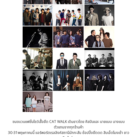
ชมขบวนแฟชั่นโชว์เสื้อยืด CAT WALK เดินยาวโดย ศิลปินและ นายแบบ นางแบบ
ตัวแทนจากทุกร้านค้า
30-31พฤษภาคมนี้ แอร์พอร์ตเรลลิงค์สถานีมักกะสัน ช้อปปิ้งยืดดด สิบเอ็ดโมงเช้า ยาว