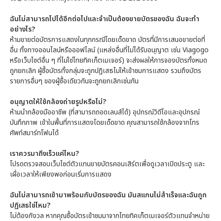
ฉันไม่สามารถไปได้อีกต่อไปและจำเป็นต้องขายบัตรของฉัน ฉันจะทำ
อย่างไร?
ห้ามขายต่อบัตรการแสดงในทุกกรณีโดยเด็ดขาด บัตรที่มีการเสนอขายต่อที่
อื่น ทั้งทางออนไลน์หรือออฟไลน์ (แหล่งอื่นที่ไม่ได้รับอนุญาต เช่น Viagogo
หรือเว็บไซต์อื่น ๆ ที่ไม่ใช่ไทยทิคเก็ตเมเจอร์) จะส่งผลให้การจองบัตรทั้งหมด
ถูกยกเลิก ผู้ซื้อบัตรทั้งกลุ่มจะถูกปฏิเสธไม่ให้เข้าชมการแสดง รวมถึงบัตร
รายการอื่นๆ ของผู้ซื้อเดียวกันจะถูกยกเลิกเช่นกัน
อนุญาตให้ใช้กล้องถ่ายรูปหรือไม่?
ห้ามนำกล้องมืออาชีพ (ที่สามารถถอดเลนส์ได้) อุปกรณ์วิดีโอและอุปกรณ์
บันทึกภาพ เข้าในพื้นที่การแสดงโดยเด็ดขาด คุณสามารถใช้กล้องจากโทร
ศัพท์สมาร์ทโฟนได้
เราควรมาถึงเร็วแค่ไหน?
โปรดตรวจสอบเว็บไซต์ตัวแทนขายบัตรคอนเสิร์ตเพื่อดูเวลาเปิดประตู และ
เผื่อเวลาให้เพียงพอก่อนเริ่มการแสดง
ฉันไม่สามารถเข้ามาพร้อมกับบัตรของฉัน มันสแกนไม่สำเร็จและฉันถูก
ปฏิเสธใช่ไหม?
ไม่ต้องกังวล หากคุณซื้อบัตรเข้าชมมาจากไทยทิคเก็ตเมเจอร์ตัวแทนจำหน่าย