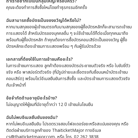
ถ้าเราอยากไปเป็นกลุ่มใหญ่/ครอบครัว?
คุณจะต้องทำการสั่งซื้อใหม่โดยทำธุรกรรมอีกครั้ง
ฉันสามารถซื้อบัตรเป็นของขวัญได้หรือไม่?
หากนามสกุลของผู้เข้าชมตรงกับนามสกุลของผู้ซื้อบัตรหลักก็จะสามารถเข้าชม
การแสดงได้ สำหรับบัตรของบุคคลอื่น ๆ จะใช้เข้าชมได้ก็ต่อเมื่อทุกคนมาถึง
พร้อมกับผู้ซื้อบัตรหลัก ถ้าคุณต้องการซื้อบัตรคอนเสิร์ตเป็นของขวัญ ผู้ซื้อ
บัตรหลักจะต้องเข้าชมการแสดงพร้อม ๆ กับผู้รับบัตรด้วย
เอกสารที่ต้องใช้ในการเข้าชมคืออะไร?
ในการเข้าชมการแสดง ลูกค้าต้องแสดงบัตรประชาชนตัวจริง หรือ ใบขับขี่ตัว
จริง หรือ พาสปอร์ตตัวจริง (ที่มีรูปถ่ายและชื่อตรงกับชื่อบนหน้าบัตรเข้าชม
คอนเสิร์ต) พร้อมโชว์อีเมลยืนยันการสั่งซื้อ และบัตรเข้าชมการแสดงตัวจริง
กับเจ้าหน้าที่
ข้อจำกัดด้านอายุมีอะไรบ้าง?
ไม่อนุญาตให้ผู้ชมที่มีอายุต่ำกว่า 12 ปี เข้าชมในโซนยืน
ฉันไม่พบอีเมลยืนยันของฉัน?
หากไม่พบอีเมลยืนยัน โปรดตรวจสอบโฟลเดอร์ขยะหรือสแปมของคุณ หรือ
ติดต่อฝ่ายบริการลูกค้าของ ThaiticketMajor ทางอีเมล
cs@thaiticketmajor.com, หรือ โทร. 02 262 3838