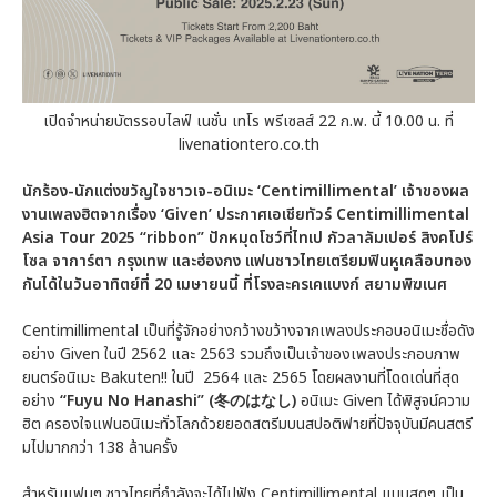
เปิดจำหน่ายบัตรรอบไลฟ์ เนชั่น เทโร พรีเซลส์ 22 ก.พ. นี้ 10.00 น. ที่
livenationtero.co.th
นักร้อง-นักแต่งขวัญใจชาวเจ-อนิเมะ ‘Centimillimental’ เจ้าของผล
งานเพลงฮิตจากเรื่อง ‘Given’ ประกาศเอเชียทัวร์ Centimillimental
Asia Tour 2025 “ribbon” ปักหมุดโชว์ที่ไทเป กัวลาลัมเปอร์ สิงคโปร์
โซล จาการ์ตา กรุงเทพ และฮ่องกง แฟนชาวไทยเตรียมฟินหูเคลือบทอง
กันได้ในวันอาทิตย์ที่ 20 เมษายนนี้ ที่โรงละครเคแบงก์ สยามพิฆเนศ
Centimillimental เป็นที่รู้จักอย่างกว้างขว้างจากเพลงประกอบอนิเมะชื่อดัง
อย่าง Given ในปี 2562 และ 2563 รวมถึงเป็นเจ้าของเพลงประกอบภาพ
ยนตร์อนิเมะ Bakuten!! ในปี 2564 และ 2565 โดยผลงานที่โดดเด่นที่สุด
อย่าง
“Fuyu No Hanashi” (冬のはなし)
อนิเมะ Given ได้พิสูจน์ความ
ฮิต ครองใจแฟนอนิเมะทั่วโลกด้วยยอดสตรีมบนสปอติฟายที่ปัจจุบันมีคนสตรี
มไปมากกว่า 138 ล้านครั้ง
สำหรับแฟนๆ ชาวไทยที่กำลังจะได้ไปฟัง Centimillimental แบบสดๆ เป็น