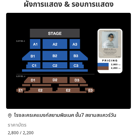
ผังการแสดง & รอบการแสดง
โรงละครเคแบงก์สยามพิฆเนศ ชั้น7 สยามสแควร์วัน
ราคาบัตร
2,800 / 2,200