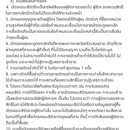
ii) อีเมลยืนยันการจอง
4.
บัตรคอนเสิร์ตถือเป็นทรัพย์สินของผู้จัดงานตลอดไป ผู้จัดฯ ขอสงวนสิทธิ์
ในการยกเลิกบัตรโดยไม่ต้องแจ้งให้ทราบล่วงหน้า
5.
บัตรของคุณถูกขายโดยผู้จัดฯ โดยตรงให้กับผู้ชม บัตรใดๆ ที่ซื้อจากหน่วย
งานธุรกิจหรือผู้ค้าที่ละเมิดข้อกำหนดและเงื่อนไขการขายบัตรจะถูกยกเลิก
การซื้อบัตรถือเป็นการยอมรับข้อกำหนดและเงื่อนไขเหล่านี้อันเป็นการยืนยัน
ว่าคุณเป็นผู้ชม
6.
บัตรของคุณจะถูกยกเลิกทันทีหากพบการขายต่อหรือเสนอขาย บัตรที่ขาย
ผ่านบุคคลที่สามและผู้ค้าอื่นๆ ที่ไม่ได้รับอนุญาต รวมถึงเว็บไซต์ประมูล
ออนไลน์ จะไม่สามารถใช้เข้าชมได้ การขายบัตรซ้ำจะทำให้บัตรใช้งานไม่ได้ ไม่
ถูกต้อง และอาจนำไปสู่การปฏิเสธการเข้างาน
7.
การขายบัตรจำกัดไว้ที่ 6 ใบต่อการทำธุรกรรม 1 ครั้ง
8.
เฉพาะบัตรที่ซื้อผ่านตัวแทนขายบัตรอย่างเป็นทางการเท่านั้นจึงจะสามารถ
ใช้เข้าชมการแสดงได้ ทางสถานที่ขอสงวนสิทธิ์ในการปฏิเสธการเข้าชม
9.
โปรดระวังมิจฉาชีพที่แฝงมาในรูปแบบต่างๆ เช่น การรับจองบัตร
คอนเสิร์ต การให้โค้ดจอง การซื้อ-ขายบัตรคอนเสิร์ตนอกระบบ การแอบอ้าง
เป็นพนักงานของบริษัทผู้จัดงานฯ เป็นต้น โปรดทราบว่า ทางผู้จัดงานขอสงวน
สิทธิ์ในการให้สิทธิประโยชน์ของบัตรชมคอนเสิร์ตโดยยึดตามข้อมูลของผู้ซื้อ
บัตรคอนเสิร์ตจากผู้จัดเท่านั้น และจะไม่รับผิดชอบใดๆ หากเกิดความเสียหาย
ในกรณีที่ลูกค้าซื้อบัตรคอนเสิร์ตจากบุคคลที่สาม ทั้งนี้ การตัดสินของผู้จัดงาน
ถือเป็นที่สิ้นสุด
10.
การซื้อบัตรคอนเสิร์ตหมายถึงผู้ซื้อยอมรับตามข้อตกลงที่ทางผู้จัดงาน