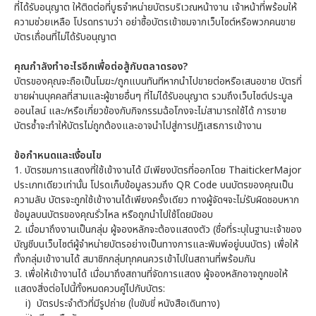
ที่ได้รับอนุญาต ให้ติดต่อที่บูธจำหน่ายบัตรบริเวณหน้างาน เจ้าหน้าที่พร้อมให้
ความช่วยเหลือ โปรดทราบว่า อย่าซื้อบัตรเข้าชมจากเว็บไซต์หรือพวกคนขาย
บัตรเถื่อนที่ไม่ได้รับอนุญาต
คุณกำลังทำอะไรอีกเพื่อต่อสู้กับตลาดรอง?
บัตรของคุณจะถือเป็นโมฆะ/ถูกแบนทันทีหากนำไปขายต่อหรือเสนอขาย บัตรที่
ขายผ่านบุคคลที่สามและผู้ขายอื่นๆ ที่ไม่ได้รับอนุญาต รวมถึงเว็บไซต์ประมูล
ออนไลน์ และ/หรือเกี่ยวข้องกับกิจกรรมฉ้อโกงจะไม่สามารถใช้ได้ การขาย
บัตรซ้ำจะทำให้บัตรไม่ถูกต้องและอาจนำไปสู่การปฏิเสธการเข้างาน
ข้อกำหนดและเงื่อนไข
1.
บัตรชมการแสดงที่ใช้เข้างานได้ มีเพียงบัตรที่ออกโดย ThaitickerMajor
ประเภทเดียวเท่านั้น โปรดเก็บข้อมูลรวมถึง QR Code บนบัตรของคุณเป็น
ความลับ บัตรจะถูกใช้เข้างานได้เพียงครั้งเดียว ทางผู้จัดฯจะไม่รับผิดชอบหาก
ข้อมูลบนบัตรของคุณรั่วไหล หรือถูกนำไปใช้โดยมิชอบ
2.
เมื่อมาถึงงานเป็นกลุ่ม ผู้จองหลักจะต้องแสดงตัว (ชื่อที่ระบุในฐานะเจ้าของ
บัญชีบนเว็บไซต์ผู้จำหน่ายบัตรอย่างเป็นทางการและพิมพ์อยู่บนบัตร) เพื่อให้
ทั้งกลุ่มเข้างานได้ สมาชิกกลุ่มทุกคนควรเข้าไปในสถานที่พร้อมกัน
3.
เพื่อให้เข้างานได้ เมื่อมาถึงสถานที่จัดการแสดง ผู้จองหลักอาจถูกขอให้
แสดงสิ่งต่อไปนี้ทั้งหมดควบคู่ไปกับบัตร:
i) บัตรประจำตัวที่มีรูปถ่าย (ใบขับขี่ หนังสือเดินทาง)