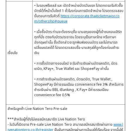
• ในรอบพรีเซลล์ และ เปิดจำหน่ายบัตรวันแรก โปรดกดรอรับคิวซื้อ
บัตรได้ที่หน้าเว็บไซต์ 1 ชั่วโมงก่อนการเปิดจำหน่าย โปรดตรวจสอบ
ขั้นตอนการรับคิวที่
https://corporate.thaiticketmajor.co
m/other.php#queue
• เมื่อซื้อบัตร ท่านจะต้องระบุชื่อ-นามสกุลของผู้ที่เข้าชมคอนเสิร์ต
ทุกที่นั่ง ตรงกับบัตรประชาชน โดยระบุเป็นภาษาไทย หรือภาษา
อังกฤษเท่านั้น ชื่อดังกล่าวจะถูกพิมพ์ลงบนบัตร และไม่สามารถ
เปลี่ยนแปลงได้ โปรดตรวจสอบชื่อ-นามสกุลให้ถูกต้องก่อนชำระ
เงื่อนไข
เงิน
• การซื้อบัตรทางออนไลน์ จะรับชำระเงินผ่านบัตรเครดิต, บัตร
เดบิต, KPay+, True Wallet และ ShopeePay เท่านั้น
• การชำระเงินผ่านบัตรเครดิต, บัตรเดบิต, True Wallet ,
ShopeePay มีค่าธรรมเนียม convenience fee 3% สำหรับการ
ชำระเงินผ่าน BBL iBanking , K Pay+ มีค่าธรรมเนียม
convenience fee 0.5%
สำหรับลูกค้า Live Nation Tero Pre-sale
***สำหรับผู้ที่ยังไม่เคยสมัครสมาชิก Live Nation Tero
- ในวันที่เปิดขาย Pre-sale Live Nation Tero สามารถสมัครสมาชิกผ่านทาง
www.l
ivenationtero.co.th/register
ยืนยันการสมัครผ่านทางอีเมลให้เรียบร้อย จากนั้นให้