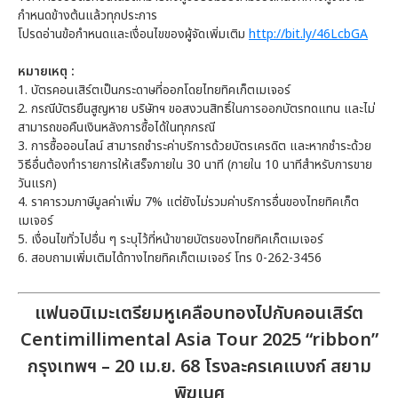
กำหนดข้างต้นแล้วทุกประการ
โปรดอ่านข้อกำหนดและเงื่อนไขของผู้จัดเพิ่มเติม
http://bit.ly/46LcbGA
หมายเหตุ :
1.
บัตรคอนเสิร์ตเป็นกระดาษที่ออกโดยไทยทิคเก็ตเมเจอร์
2.
กรณีบัตรยืนสูญหาย บริษัทฯ ขอสงวนสิทธิ์ในการออกบัตรทดแทน และไม่
สามารถขอคืนเงินหลังการซื้อได้ในทุกกรณี
3.
การซื้อออนไลน์ สามารถชำระค่าบริการด้วยบัตรเครดิต และหากชำระด้วย
วิธีอื่นต้องทำรายการให้เสร็จภายใน 30 นาที (ภายใน 10 นาทีสำหรับการขาย
วันแรก)
4.
ราคารวมภาษีมูลค่าเพิ่ม 7% แต่ยังไม่รวมค่าบริการอื่นของไทยทิคเก็ต
เมเจอร์
5.
เงื่อนไขทั่วไปอื่น ๆ ระบุไว้ที่หน้าขายบัตรของไทยทิคเก็ตเมเจอร์
6.
สอบถามเพิ่มเติมได้ทางไทยทิคเก็ตเมเจอร์ โทร 0-262-3456
แฟนอนิเมะเตรียมหูเคลือบทองไปกับคอนเสิร์ต
Centimillimental Asia Tour 2025 “ribbon”
กรุงเทพฯ – 20 เม.ย. 68 โรงละครเคแบงก์ สยาม
พิฆเนศ