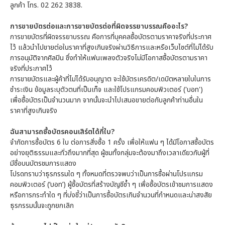
ลูกค้า โทร. 02 262 3838.
การขายบัตรต่อและการขายบัตรต่อที่ผิดจรรยาบรรณคืออะไร?
การขายบัตรที่ผิดจรรยาบรรณ คือการที่บุคคลซื้อบัตรตามราคาจริงที่ประกาศ
ไว้ แล้วนำไปขายต่อในราคาที่สูงเกินจริงผ่านวิธีการและหรือเว็บไซต์ที่ไม่ได้รับ
การอนุมัติจากศิลปิน ซึ่งทำให้แฟนเพลงตัวจริงไม่มีโอกาสซื้อบัตรตามราคา
จริงที่ประกาศไว้
การขายบัตรและผู้ค้าที่ไม่ได้รับอนุญาต จะใช้บัตรเครดิต/เดบิตหลายใบในการ
ชำระเงิน ข้อมูลระบุตัวตนที่เป็นเท็จ และใช้โปรแกรมคอมพิวเตอร์ ('บอท')
เพื่อซื้อบัตรเป็นจำนวนมาก จากนั้นจะนำไปเสนอขายต่อกับลูกค้าท่านอื่นใน
ราคาที่สูงเกินจริง
ฉันสามารถซื้อบัตรคอนเสิร์ตได้กี่ใบ?
จำกัดการซื้อบัตร 6 ใบ ต่อการสั่งซื้อ 1 ครั้ง เพื่อให้แฟน ๆ ได้มีโอกาสซื้อบัตร
อย่างยุติธรรมและทั่วถึงมากที่สุด ผู้ชมทั้งกลุ่มจะต้องมาถึงเวลาเดียวกับผู้ที่
มีชื่อบนบัตรชมการแสดง
โปรดทราบว่าธุรกรรมใด ๆ ทั้งหมดที่ตรวจพบว่าเป็นการซื้อผ่านโปรแกรม
คอมพิวเตอร์ (‘บอท’) ผู้ซื้อบัตรที่สร้างบัญชีซ้ำ ๆ เพื่อซื้อบัตรเข้าชมการแสดง
หรือการกระทำใด ๆ ที่บ่งชี้ว่าเป็นการซื้อบัตรเกินจำนวนที่กำหนดและน่าสงสัย
ธุรกรรมนั้นจะถูกยกเลิก