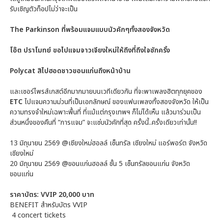
รับเชิญตัวท็อปไม่ว่าจะเป็น
The Parkinson ที่พร้อมแจมแบบนัวคักๆทั้งสองจังหวัด
โอ๊ต ปราโมทย์ ขอไปแจมจาวเจียงใหม่ให้ถึงที่ถึงใจซักครั้ง
Polycat สิไปฮอดชาวขอนแก่นถึงหน้าบ้าน
และเซอร์ไพรส์เกสต์อีกมากมายบนเวทีเดียวกัน ที่จะพาเพลงฮิตทุกยุคของ
ETC
ไปแจมความม่วนที่เป็นเอกลักษณ์ ของแฟนเพลงทั้งสองจังหวัด ให้เป็น
ความทรงจำใหม่เฉพาะพื้นที่ ที่แม้แต่กรุงเทพฯ ก็ไม่ได้เห็น แล้วมาร่วมเป็น
ส่วนหนึ่งของคืนที่ “การแจม” จะแซ่บนัวคักที่สุด ครั้งนี้..ครั้งเดียวเท่านั้น!!
13 มิถุนายน 2569 @เชียงใหม่ฮอลล์ เซ็นทรัล เชียงใหม่ แอร์พอร์ต จังหวัด
เชียงใหม่
20 มิถุนายน 2569 @ขอนแก่นฮอลล์ ชั้น 5 เซ็นทรัลขอนแก่น จังหวัด
ขอนแก่น
ราคาบัตร: VVIP 20,000 บาท
BENEFIT สำหรับบัตร VVIP
4 concert tickets