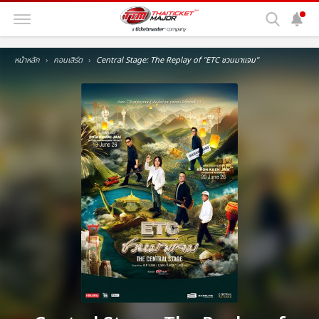
หน้าหลัก
คอนเสิร์ต
Central Stage: The Replay of ''ETC ชวนมาแจม''