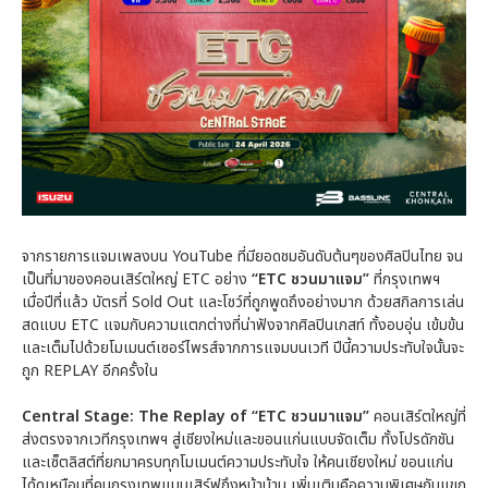
จากรายการแจมเพลงบน YouTube ที่มียอดชมอันดับต้นๆของศิลปินไทย จน
เป็นที่มาของคอนเสิร์ตใหญ่ ETC อย่าง
“ETC ชวนมาแจม”
ที่กรุงเทพฯ
เมื่อปีที่แล้ว บัตรที่ Sold Out และโชว์ที่ถูกพูดถึงอย่างมาก ด้วยสกิลการเล่น
สดแบบ ETC แจมกับความแตกต่างที่น่าฟังจากศิลปินเกสท์ ทั้งอบอุ่น เข้มข้น
และเต็มไปด้วยโมเมนต์เซอร์ไพรส์จากการแจมบนเวที ปีนี้ความประทับใจนั้นจะ
ถูก REPLAY อีกครั้งใน
Central Stage: The Replay of “ETC ชวนมาแจม”
คอนเสิร์ตใหญ่ที่
ส่งตรงจากเวทีกรุงเทพฯ สู่เชียงใหม่และขอนแก่นแบบจัดเต็ม ทั้งโปรดักชัน
และเซ็ตลิสต์ที่ยกมาครบทุกโมเมนต์ความประทับใจ ให้คนเชียงใหม่ ขอนแก่น
ได้ดูเหมือนที่คนกรุงเทพแบบเสิร์ฟถึงหน้าบ้าน เพิ่มเติมคือความพิเศษกับแขก