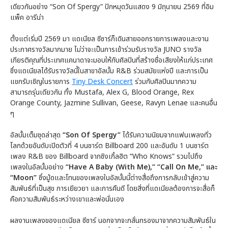
เดียวกันอย่าง “Son Of Spergy” ปักหมุดวันแสดง 9 มิถุนายน 2569 ที่อิม
แพ็ค อารีน่า
ตั้งแต่เริ่มปี 2569 มา แดเนียล ซีซาร์ก็เดินสายออกรายการเพลงและงาน
ประกาศรางวัลมากมาย ไม่ว่าจะเป็นการเข้าร่วมรับรางวัล JUNO รางวัล
เกียรติคุณที่ประเทศแคนาดาจะมอบให้กับศิลปินที่สร้างชื่อเสียงให้แก่ประเทศ
ซึ่งแดเนียลได้รับรางวัลนี้ในสาขาอัลบั้ม R&B ร่วมสมัยแห่งปี และการเป็น
แขกรับเชิญในรายการ
Tiny Desk Concert
ร่วมกับศิลปินมากความ
สามารถรุ่นเดียวกัน ทั้ง Mustafa, Alex G, Blood Orange, Rex
Orange County, Jazmine Sullivan, Geese, Ravyn Lenae และคนอื่น
ๆ
อัลบั้มเต็มชุดล่าสุด
“Son Of Spergy”
ได้รับความนิยมจากแฟนเพลงทั่ว
โลกด้วยอันดับเปิดตัวที่ 4 บนชาร์ต Billboard 200 และอันดับ 1 บนชาร์ต
เพลง R&B ของ Billboard จากซิงเกิ้ลฮิต “Who Knows” รวมไปถึง
เพลงในอัลบั้มอย่าง
“Have A Baby (With Me),” “Call On Me,” และ
“Moon”
ซึ่งมู้ดและโทนของเพลงในอัลบั้มนี้ต่างสื่อถึงการกลับเข้าสู่ความ
สัมพันธ์ที่เป็นสุข การเยียวยา และการคืนดี โดยสิ่งที่แดเนียลต้องการจะสื่อก็
คือความสัมพันธ์ระหว่างเขาและพ่อนั่นเอง
ผลงานเพลงของแดเนียล ซีซาร์ นอกจากจะกลั่นกรองมาจากความสัมพันธ์ใน