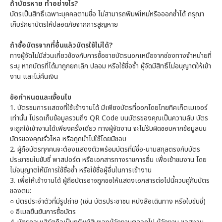
ถ้าบัตรหาย ทำอย่างไร?
บัตรเป็นสิทธิ์เฉพาะบุคคลตามชื่อ ไม่สามารถพิมพ์ใหม่หรือออกซ้ำได้ กรุณา
เก็บรักษาบัตรให้ปลอดภัยจากการสูญหาย
ถ้าซื้อบัตรจากที่อื่นแล้วบัตรใช้ไม่ได้?
ทางผู้จัดไม่มีส่วนเกี่ยวข้องกับการซื้อขายบัตรนอกเหนือจากช่องทางจำหน่ายที่
ระบุ หากบัตรที่ได้มาถูกยกเลิก ปลอม หรือใช้ชื่อซ้ำ ผู้จัดมีสิทธิ์ไม่อนุญาตให้เข้า
งาน และไม่คืนเงิน
ข้อกำหนดและเงื่อนไข
1.
บัตรชมการแสดงที่ใช้เข้างานได้ มีเพียงบัตรที่ออกโดยไทยทิคเก็ตเมเจอร์
เท่านั้น โปรดเก็บข้อมูลรวมถึง QR Code บนบัตรของคุณเป็นความลับ บัตร
จะถูกใช้เข้างานได้เพียงครั้งเดียว ทางผู้จัดงาน จะไม่รับผิดชอบหากข้อมูลบน
บัตรของคุณรั่วไหล หรือถูกนำไปใช้โดยมิชอบ
2.
ผู้ถือบัตรทุกคนจะต้องแสดงตัวพร้อมบัตรที่มีชื่อ-นามสกุลตรงกับบัตร
ประชาชนใบขับขี่ พาสปอร์ต หรือเอกสารทางราชการอื่น เพื่อเข้าชมงาน โดย
ไม่อนุญาตให้มีการใช้ชื่อซ้ำ หรือใช้ชื่อผู้อื่นในการเข้างาน
3.
เพื่อให้เข้างานได้ ผู้ถือบัตรอาจถูกขอให้แสดงเอกสารต่อไปนี้ควบคู่กับบัตร
ของตน:
○
บัตรประจำตัวที่มีรูปถ่าย (เช่น บัตรประชาชน หนังสือเดินทาง หรือใบขับขี่)
○
อีเมลยืนยันการซื้อบัตร