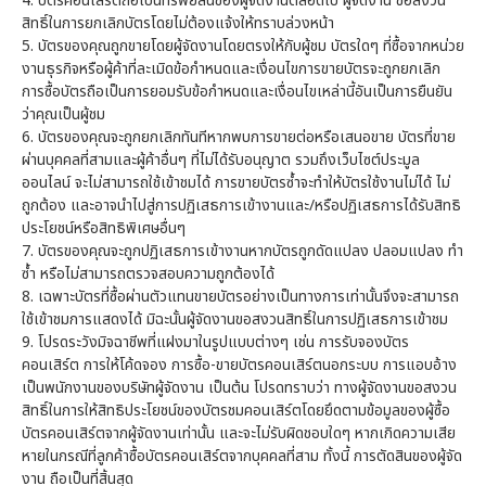
4.
บัตรคอนเสิร์ตถือเป็นทรัพย์สินของผู้จัดงานตลอดไป ผู้จัดงาน ขอสงวน
สิทธิ์ในการยกเลิกบัตรโดยไม่ต้องแจ้งให้ทราบล่วงหน้า
5.
บัตรของคุณถูกขายโดยผู้จัดงานโดยตรงให้กับผู้ชม บัตรใดๆ ที่ซื้อจากหน่วย
งานธุรกิจหรือผู้ค้าที่ละเมิดข้อกำหนดและเงื่อนไขการขายบัตรจะถูกยกเลิก
การซื้อบัตรถือเป็นการยอมรับข้อกำหนดและเงื่อนไขเหล่านี้อันเป็นการยืนยัน
ว่าคุณเป็นผู้ชม
6.
บัตรของคุณจะถูกยกเลิกทันทีหากพบการขายต่อหรือเสนอขาย บัตรที่ขาย
ผ่านบุคคลที่สามและผู้ค้าอื่นๆ ที่ไม่ได้รับอนุญาต รวมถึงเว็บไซต์ประมูล
ออนไลน์ จะไม่สามารถใช้เข้าชมได้ การขายบัตรซ้ำจะทำให้บัตรใช้งานไม่ได้ ไม่
ถูกต้อง และอาจนำไปสู่การปฏิเสธการเข้างานและ/หรือปฏิเสธการได้รับสิทธิ
ประโยชน์หรือสิทธิพิเศษอื่นๆ
7.
บัตรของคุณจะถูกปฏิเสธการเข้างานหากบัตรถูกดัดแปลง ปลอมแปลง ทำ
ซ้ำ หรือไม่สามารถตรวจสอบความถูกต้องได้
8.
เฉพาะบัตรที่ซื้อผ่านตัวแทนขายบัตรอย่างเป็นทางการเท่านั้นจึงจะสามารถ
ใช้เข้าชมการแสดงได้ มิฉะนั้นผู้จัดงานขอสงวนสิทธิ์ในการปฏิเสธการเข้าชม
9.
โปรดระวังมิจฉาชีพที่แฝงมาในรูปแบบต่างๆ เช่น การรับจองบัตร
คอนเสิร์ต การให้โค้ดจอง การซื้อ-ขายบัตรคอนเสิร์ตนอกระบบ การแอบอ้าง
เป็นพนักงานของบริษัทผู้จัดงาน เป็นต้น โปรดทราบว่า ทางผู้จัดงานขอสงวน
สิทธิ์ในการให้สิทธิประโยชน์ของบัตรชมคอนเสิร์ตโดยยึดตามข้อมูลของผู้ซื้อ
บัตรคอนเสิร์ตจากผู้จัดงานเท่านั้น และจะไม่รับผิดชอบใดๆ หากเกิดความเสีย
หายในกรณีที่ลูกค้าซื้อบัตรคอนเสิร์ตจากบุคคลที่สาม ทั้งนี้ การตัดสินของผู้จัด
งาน ถือเป็นที่สิ้นสุด