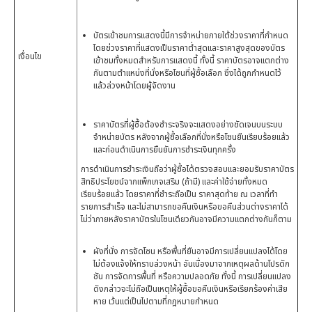
บัตรเข้าชมการแสดงนี้มีการจำหน่ายภายใต้ช่วงราคาที่กำหนด
โดยช่วงราคาที่แสดงเป็นราคาต่ำสุดและราคาสูงสุดของบัตร
เงื่อนไข
เข้าชมทั้งหมดสำหรับการแสดงนี้ ทั้งนี้ ราคาบัตรอาจแตกต่าง
กันตามตำแหน่งที่นั่งหรือโซนที่ผู้ซื้อเลือก ซึ่งได้ถูกกำหนดไว้
แล้วล่วงหน้าโดยผู้จัดงาน
ราคาบัตรที่ผู้ซื้อต้องชำระจริงจะแสดงอย่างชัดเจนบนระบบ
จำหน่ายบัตร หลังจากผู้ซื้อเลือกที่นั่งหรือโซนยืนเรียบร้อยแล้ว
และก่อนดำเนินการยืนยันการชำระเงินทุกครั้ง
การดำเนินการชำระเงินถือว่าผู้ซื้อได้ตรวจสอบและยอมรับราคาบัตร
สิทธิประโยชน์จากแพ็กเกจเสริม (ถ้ามี) และค่าใช้จ่ายทั้งหมด
เรียบร้อยแล้ว โดยราคาที่ชำระถือเป็น ราคาสุดท้าย ณ เวลาที่ทำ
รายการสำเร็จ และไม่สามารถขอคืนเงินหรือขอคืนส่วนต่างราคาได้
ไม่ว่าภายหลังราคาบัตรในโซนเดียวกันอาจมีความแตกต่างกันก็ตาม
ผังที่นั่ง การจัดโซน หรือพื้นที่ยืนอาจมีการเปลี่ยนแปลงได้โดย
ไม่ต้องแจ้งให้ทราบล่วงหน้า อันเนื่องมาจากเหตุผลด้านโปรดัก
ชัน การจัดการพื้นที่ หรือความปลอดภัย ทั้งนี้ การเปลี่ยนแปลง
ดังกล่าวจะไม่ถือเป็นเหตุให้ผู้ซื้อขอคืนเงินหรือเรียกร้องค่าเสีย
หาย เว้นแต่เป็นไปตามที่กฎหมายกำหนด