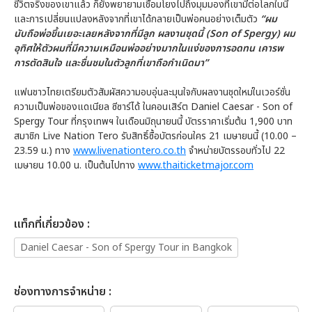
ชีวิตจริงของเขาแล้ว ก็ยังพยายามเชื่อมโยงไปถึงมุมมองที่เขามีต่อโลกใบนี้
และการเปลี่ยนแปลงหลังจากที่เขาได้กลายเป็นพ่อคนอย่างเต็มตัว
“ผม
นับถือพ่อขึ้นเยอะเลยหลังจากที่มีลูก ผลงานชุดนี้ (Son of Spergy) ผม
อุทิศให้ตัวผมที่มีความเหมือนพ่ออย่างมากในแง่ของการอดทน เคารพ
การตัดสินใจ และชื่นชมในตัวลูกที่เขาถือกำเนิดมา”
แฟนชาวไทยเตรียมตัวสัมผัสความอบอุ่นละมุนใจกับผลงานชุดใหม่ในเวอร์ชั่น
ความเป็นพ่อของแดเนียล ซีซาร์ได้ ในคอนเสิร์ต Daniel Caesar - Son of
Spergy Tour ที่กรุงเทพฯ ในเดือนมิถุนายนนี้ บัตรราคาเริ่มต้น 1,900 บาท
สมาชิก Live Nation Tero รับสิทธิ์ซื้อบัตรก่อนใคร 21 เมษายนนี้ (10.00 –
23.59 น.) ทาง
www.livenationtero.co.th
จำหน่ายบัตรรอบทั่วไป 22
เมษายน 10.00 น. เป็นต้นไปทาง
www.thaiticketmajor.com
เเท็กที่เกี่ยวข้อง :
Daniel Caesar - Son of Spergy Tour in Bangkok
ช่องทางการจำหน่าย :