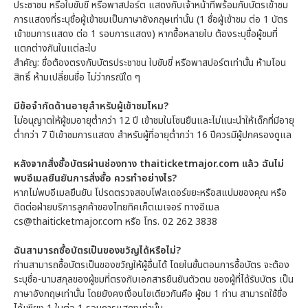
ประชาชน หรือใบขับขี่ หรือพาสปอร์ต แสดงกับเจ้าหน้าที่พร้อมกับบัตรเข้าชม
การแสดงที่ระบุชื่อผู้เข้าชมเป็นภาษาอังกฤษเท่านั้น (1 ชื่อผู้เข้าชม ต่อ 1 บัตร
เข้าชมการแสดง ต่อ 1 รอบการแสดง) หากซื้อหลายใบ ต้องระบุชื่อผู้ชมที่
แตกต่างกันในแต่ละใบ
สำคัญ: ชื่อต้องตรงกับบัตรประชาชน ใบขับขี่ หรือพาสปอร์ตเท่านั้น ห้ามโอน
สิทธิ์ ห้ามเปลี่ยนชื่อ ไม่ว่ากรณีใด ๆ
มีข้อจำกัดด้านอายุสำหรับผู้เข้าชมไหม?
ไม่อนุญาตให้ผู้ชมอายุต่ำกว่า 12 ปี เข้าชมในโซนยืนและไม่แนะนำให้เด็กที่มีอายุ
ต่ำกว่า 7 ปีเข้าชมการแสดง สำหรับผู้ที่อายุต่ำกว่า 16 ปีควรมีผู้ปกครองดูแล
หลังจากสั่งซื้อบัตรผ่านช่องทาง thaiticketmajor.com แล้ว ฉันไม่
พบอีเมลยืนยันการสั่งซื้อ ควรทำอย่างไร?
หากไม่พบอีเมลยืนยัน โปรดตรวจสอบโฟลเดอร์ขยะหรือสแปมของคุณ หรือ
ติดต่อฝ่ายบริการลูกค้าของไทยทิคเก็ตเมเจอร์ ทางอีเมล
cs@thaiticketmajor.com หรือ โทร. 02 262 3838
ฉันสามารถซื้อบัตรเป็นของขวัญได้หรือไม่?
ท่านสามารถซื้อบัตรเป็นของขวัญให้ผู้อื่นได้ โดยในขั้นตอนการซื้อบัตร จะต้อง
ระบุชื่อ-นามสกุลของผู้ชมที่ตรงกับเอกสารยืนยันตัวตน ของผู้ที่ได้รับบัตร เป็น
ภาษาอังกฤษเท่านั้น โดยยังคงเงื่อนไขเดียวกันคือ ผู้ชม 1 ท่าน สามารถใช้ชื่อ