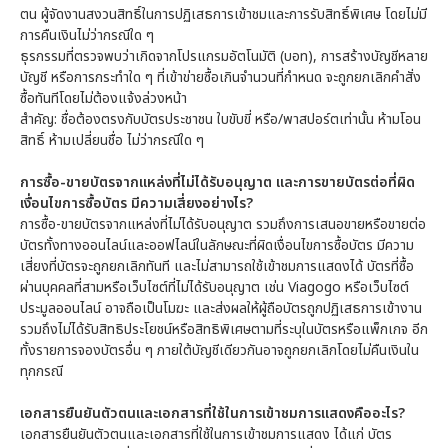
ตน ผู้จัดงานสงวนสิทธิ์ในการปฏิเสธการเข้าชมและการรับสิทธิ์พิเศษ โดยไม่มี
การคืนเงินไม่ว่ากรณีใด ๆ
ธุรกรรมที่ตรวจพบว่าเกิดจากโปรแกรมอัตโนมัติ (บอท), การสร้างบัญชีหลาย
บัญชี หรือการกระทำใด ๆ ที่เข้าข่ายซื้อเกินจำนวนที่กำหนด จะถูกยกเลิกคำสั่ง
ซื้อทันทีโดยไม่ต้องแจ้งล่วงหน้า
สำคัญ: ชื่อต้องตรงกับบัตรประชาชน ใบขับขี่ หรือ/พาสปอร์ตเท่านั้น ห้ามโอน
สิทธิ์ ห้ามเปลี่ยนชื่อ ไม่ว่ากรณีใด ๆ
การซื้อ-ขายบัตรจากแหล่งที่ไม่ได้รับอนุญาต และการขายบัตรต่อที่ผิด
เงื่อนไขการซื้อบัตร มีความเสี่ยงอย่างไร?
การซื้อ-ขายบัตรจากแหล่งที่ไม่ได้รับอนุญาต รวมถึงการเสนอขายหรือขายต่อ
บัตรทั้งทางออนไลน์และออฟไลน์ในลักษณะที่ผิดเงื่อนไขการซื้อบัตร มีความ
เสี่ยงที่บัตรจะถูกยกเลิกทันที และไม่สามารถใช้เข้าชมการแสดงได้ บัตรที่ซื้อ
ผ่านบุคคลที่สามหรือเว็บไซต์ที่ไม่ได้รับอนุญาต เช่น Viagogo หรือเว็บไซต์
ประมูลออนไลน์ อาจถือเป็นโมฆะ และส่งผลให้ผู้ถือบัตรถูกปฏิเสธการเข้างาน
รวมถึงไม่ได้รับสิทธิประโยชน์หรือสิทธิพิเศษตามที่ระบุในบัตรหรือแพ็กเกจ อีก
ทั้งรายการจองบัตรอื่น ๆ ภายใต้บัญชีเดียวกันอาจถูกยกเลิกโดยไม่คืนเงินใน
ทุกกรณี
เอกสารยืนยันตัวตนและเอกสารที่ใช้ในการเข้าชมการแสดงคืออะไร?
เอกสารยืนยันตัวตนและเอกสารที่ใช้ในการเข้าชมการแสดง ได้แก่ บัตร