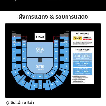
ผังการแสดง & รอบการแสดง
อิมแพ็ค อารีน่า