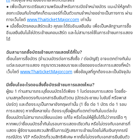
m
หรือจุดจำหน่ายของไทยทิคเก็ตเมเจอร์
●
เพื่อเป็นการเตรียมความพร้อมสำหรับการเปิดจำหน่ายบัตร แนะนำให้ลูกค้า
ลงทะเบียนกับไทยทิคเก็ตเมเจอร์ที่เป็นตัวแทนจำหน่ายอย่างเป็นทางการ ผ่าน
ทางเว็บไซต์
www.ThaiticketMajor.com
เท่านั้น
●
เมื่อซื้อบัตรคอนเสิร์ตแล้ว คุณจะได้รับอีเมลยืนยัน เพื่อเป็นหลักฐานการซื้อ
อีเมลยืนยันไม่ใช่บัตรเข้าชมคอนเสิร์ต และไม่สามารถใช้ในการเข้าชมการแสดง
ได้
ฉันสามารถซื้อบัตรเข้าชมการแสดงได้กี่ใบ?
เงื่อนไขการซื้อบัตร (จำนวนบัตรต่อการสั่งซื้อ / ต่อบัญชี) อาจแตกต่างกันใน
แต่ละรอบการแสดง กรุณาตรวจสอบรายละเอียดของแต่ละการแสดงที่หน้า
เว็บไซต์
www.ThaiticketMajor.com
เพื่อข้อมูลที่ถูกต้องและเป็นปัจจุบัน
มีเงื่อนไขอะไรตอนสั่งซื้อบัตรเข้าชมการแสดงไหม?
ผู้ชม 1 ท่านสามารถระบุชื่อบนบัตรได้เพียง 1 ใบต่อรอบการแสดง โดยชื่อ-
นามสกุลต้องตรงกับเอกสารยืนยันตัวตน (บัตรประชาชน ใบขับขี่ หรือพาส
ปอร์ต) และต้องระบุเป็นภาษาอังกฤษเท่านั้น (1 ชื่อ ต่อ 1 บัตร ต่อ 1 รอบ
การแสดง) หากซื้อหลายใบ ต้องระบุชื่อผู้ชมที่แตกต่างกันในแต่ละใบ
ชื่อบนบัตรไม่สามารถเปลี่ยนแปลง แก้ไข หรือโอนให้ผู้อื่นได้ไม่ว่ากรณีใด ๆ
หากพบว่าชื่อบนบัตรซ้ำกันในรอบการแสดงเดียวกัน หรือไม่ตรงกับเอกสารที่
แสดง ผู้จัดงานขอสงวนสิทธิ์ในการปฏิเสธการเข้าชมโดยไม่คืนเงินทุกกรณี
กรณีบัตร VIP หรือบัตรที่รวมสิทธิพิเศษ หากชื่อไม่ตรงกับเอกสารยืนยันตัว