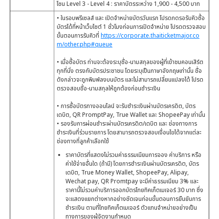
โซน Level 3 - Level 4 : ราคาบัตรระหว่าง 1,900 - 4,500 บาท
• ในรอบพรีเซลส์ และ เปิดจำหน่ายบัตรวันแรก โปรดกดรอรับคิวซื้อ
บัตรได้ที่หน้าเว็บไซต์ 1 ชั่วโมงก่อนการเปิดจำหน่าย โปรดตรวจสอบ
ขั้นตอนการรับคิวที่
https://corporate.thaiticketmajor.co
m/other.php#queue
• เมื่อซื้อบัตร ท่านจะต้องระบุชื่อ-นามสกุลของผู้ที่เข้าชมคอนเสิร์ต
ทุกที่นั่ง ตรงกับบัตรประชาชน โดยระบุเป็นภาษาอังกฤษเท่านั้น ชื่อ
ดังกล่าวจะถูกพิมพ์ลงบนบัตร และไม่สามารถเปลี่ยนแปลงได้ โปรด
ตรวจสอบชื่อ-นามสกุลให้ถูกต้องก่อนชำระเงิน
• การซื้อบัตรทางออนไลน์ จะรับชำระเงินผ่านบัตรเครดิต, บัตร
เดบิต, QR PromptPay, True Wallet และ ShopeePay เท่านั้น
• รองรับการผ่อนชำระผ่านบัตรเครดิต/เดบิต และ ช่องทางการ
ชำระเงินที่ร่วมรายการ โดยสามารถตรวจสอบเงื่อนไขได้จากแต่ละ
ช่องทางที่ลูกค้าเลือกใช้
ราคาบัตรที่แสดงไม่รวมค่าธรรมเนียมการจอง ค่าบริการ หรือ
ค่าใช้จ่ายอื่นใด (ถ้ามี) โดยการชำระเงินผ่านบัตรเครดิต, บัตร
เดบิต, True Money Wallet, ShopeePay, Alipay,
Wechat pay, QR Promtpay จะมีค่าธรรมเนียม 3% และ
ราคานี้ไม่รวมค่าบริการออกบัตรไทยทิคเก็ตเมเจอร์ 30 บาท ซึ่ง
จะแสดงแยกต่างหากอย่างชัดเจนก่อนขั้นตอนการยืนยันการ
ชำระเงิน ตามที่ไทยทิคเก็ตเมเจอร์ ตัวแทนจำหน่ายอย่างเป็น
ทางการของผู้จัดงานกำหนด