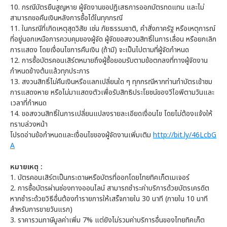
10.
กรณีบัตรยืนสูญหาย ผู้จัดงานขอปฏิเสธการออกบัตรทดแทน และไม่
สามารถขอคืนเงินหลังการซื้อได้ในทุกกรณี
11.
ในกรณีที่เกิดเหตุสุดวิสัย เช่น ภัยธรรมชาติ, คำสั่งภาครัฐ หรือเหตุการณ์
ที่อยู่นอกเหนือการควบคุมของผู้จัด ผู้จัดขอสงวนสิทธิ์ในการเลื่อน หรือยกเลิก
การแสดง โดยเงื่อนไขการคืนเงิน (ถ้ามี) จะเป็นไปตามที่ผู้จัดกำหนด
12.
การซื้อบัตรคอนเสิร์ตหมายถึงผู้ซื้อยอมรับตามข้อตกลงที่ทางผู้จัดงาน
กำหนดข้างต้นแล้วทุกประการ
13. สงวนสิทธิ์ไม่คืนเงินหรือแลกเปลี่ยนใด ๆ ทุกกรณีหากท่านทำบัตรเข้าชม
การแสดงหาย หรือไม่มาแสดงตัวเพื่อรับสิทธิประโยชน์ของวีไอพีตามวันและ
เวลาที่กำหนด
14. ขอสงวนสิทธิ์ในการเปลี่ยนแปลงรายละเอียดเงื่อนไข โดยไม่ต้องแจ้งให้
ทราบล่วงหน้า
โปรดอ่านข้อกำหนดและเงื่อนไขของผู้จัดงานเพิ่มเติม
http://bit.ly/46LcbG
A
หมายเหตุ :
1. บัตรคอนเสิร์ตเป็นกระดาษหรือบัตรที่ออกโดยไทยทิคเก็ตเมเจอร์
2. การซื้อบัตรผ่านช่องทางออนไลน์ สามารถชำระค่าบริการด้วยบัตรเครดิต
หากชำระด้วยวิธีอื่นต้องทำรายการให้เสร็จภายใน 30 นาที (ภายใน 10 นาที
สำหรับการขายวันแรก)
3. ราคารวมภาษีมูลค่าเพิ่ม 7% แต่ยังไม่รวมค่าบริการอื่นของไทยทิคเก็ต