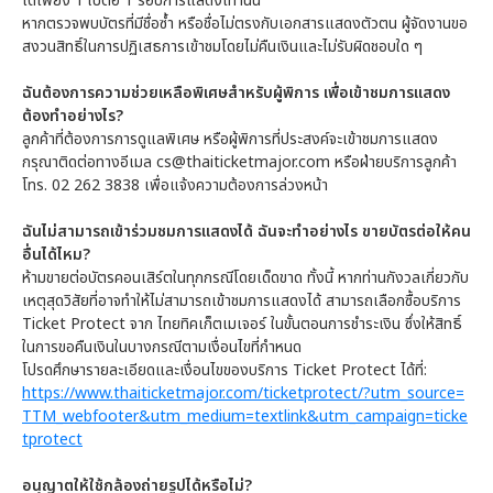
ได้เพียง 1 ใบต่อ 1 รอบการแสดงเท่านั้น
หากตรวจพบบัตรที่มีชื่อซ้ำ หรือชื่อไม่ตรงกับเอกสารแสดงตัวตน ผู้จัดงานขอ
สงวนสิทธิ์ในการปฏิเสธการเข้าชมโดยไม่คืนเงินและไม่รับผิดชอบใด ๆ
ฉันต้องการความช่วยเหลือพิเศษสำหรับผู้พิการ เพื่อเข้าชมการแสดง
ต้องทำอย่างไร?
ลูกค้าที่ต้องการการดูแลพิเศษ หรือผู้พิการที่ประสงค์จะเข้าชมการแสดง
กรุณาติดต่อทางอีเมล cs@thaiticketmajor.com หรือฝ่ายบริการลูกค้า
โทร. 02 262 3838 เพื่อแจ้งความต้องการล่วงหน้า
ฉันไม่สามารถเข้าร่วมชมการแสดงได้ ฉันจะทำอย่างไร ขายบัตรต่อให้คน
อื่นได้ไหม?
ห้ามขายต่อบัตรคอนเสิร์ตในทุกกรณีโดยเด็ดขาด ทั้งนี้ หากท่านกังวลเกี่ยวกับ
เหตุสุดวิสัยที่อาจทำให้ไม่สามารถเข้าชมการแสดงได้ สามารถเลือกซื้อบริการ
Ticket Protect จาก ไทยทิคเก็ตเมเจอร์ ในขั้นตอนการชำระเงิน ซึ่งให้สิทธิ์
ในการขอคืนเงินในบางกรณีตามเงื่อนไขที่กำหนด
โปรดศึกษารายละเอียดและเงื่อนไขของบริการ Ticket Protect ได้ที่:
https://www.thaiticketmajor.com/ticketprotect/?utm_source=
TTM_webfooter&utm_medium=textlink&utm_campaign=ticke
tprotect
อนุญาตให้ใช้กล้องถ่ายรูปได้หรือไม่?