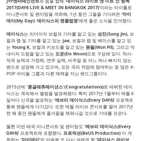
JYP엔터테인먼트
와 힘을 합해
‘데이식스 라이브 앤 미트 인 방콕
2017(DAY6 LIVE & MEET IN BANGKOK 2017)’
이라는 타이틀로
미니콘서트 및 팬미팅을 개최해, 1년 동안 그들을 기다려온
‘마이
데이(My Day): 데이식스의 팬클럽명’
에게 좋은 소식을 안겨줬다.
데이식스
는 리더이자 보컬과 기타를 맡고 있는
성진
(Sung Jin)
, 보
컬과 랩 및 기타를 맡고 있는
Jae
, 보컬과 랩 및 베이스를 맡고 있
는
Young K
, 보컬과 키보드를 맡고 있는
원필
(Won Pil)
, 그리고 막
내이자 드럼을 맡고 있는
도운
(Do Woon)
으로 구성돼 있다. 작사-
작곡 능력과 가창력, 연주 실력, 비주얼 등 어느 하나 빠지지 않는
밴드로 성장해 가고 있으며, 모든 곡의 작업에 참여하는 등 많은 K-
POP 아이돌 그룹과 다른 매력을 지닌 밴드그룹이다.
2015년에
'콩글래츄레이션스'(Congratulations)
로 데뷔한 데이
식스는 계속해서 앨범을 발표해왔다. 특히 2017년 1월부터 매월 6
일마다 신곡을 발표하는
‘에브리 데이식스(Every DAY6)
’ 프로젝트
통해 팬들에게 다가갔다. 또한 매월 라이브 콘서트를 열어 2017년
한 해 동안 팬들에게 즐거움을 채워나갈 것으로 기대를 모은다.
물론 이번 태국 미니콘서트 및 팬미팅도
‘에브리 데이식스(Every
DAY6)
’ 프로젝트에 포함됐다.
프로덕션(BeUS Production)
이 개
최하는
‘마이데이’
의 마음을 또 다시 설레게 할
‘데이식스 라이브