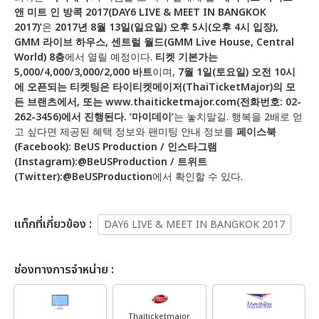
앤 미트 인 방콕 2017(DAY6 LIVE & MEET IN BANGKOK
2017)’
은
2017년 8월 13일(일요일) 오후 5시(오후 4시 입장),
GMM 라이브 하우스, 센트럴 월드(GMM Live House, Central
World) 8층
에서 열릴 예정이다.
티켓 기본가는
5,000/4,000/3,000/2,000 바트
이며,
7월 1일(토요일) 오전 10시
에 오픈되는 티켓팅은
타이티켓메이저
(ThaiTicketMajor)의 모
든 브랜츠에서, 또는 www.thaiticketmajor.com(전화번호: 02-
262-3456)에서 진행된다.
‘마이데이’
는 놓치말길. 행복을 2배로 얻
고 싶다면 제공된 혜택 정보와 팬미팅 안내 정보를
페이스북
(Facebook): BeUS Production / 인스타그램
(Instagram):@BeUSProduction / 트위트
(Twitter):@BeUSProduction
에서 확인할 수 있다.
เเท็กที่เกี่ยวข้อง :
DAY6 LIVE & MEET IN BANGKOK 2017
ช่องทางการจำหน่าย :
Thaiticketmajor