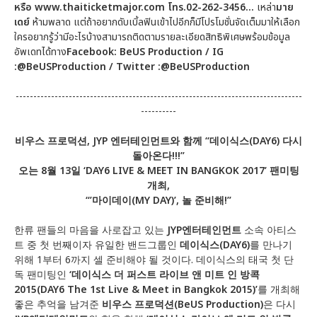
หรือ
www.thaiticketmajor.com โทร.02-262-3456…
เหล่า
มาย
เดย์
ห้ามพลาด แต่ถ้าอยากดับเบิ้ลฟินเข้าไปอีกก็มีโปรโมชั่นจัดเต็มมาให้เลือก
ใครอยากรู้ว่ามีอะไรบ้างสามารถติดตามรายละเอียดสิทธิพิเศษพร้อมข้อมูล
อัพเดทได้ทาง
Facebook: BeUS Production / IG
:@BeUSProduction / Twitter :@BeUSProduction
---------------------------------------------------------------------------------
----------
비우스 프로덕션
, JYP 엔터테인먼트와 함께 “데이식스(DAY6) 다시
돌아온다!!!”
오는
8월 13일 ‘DAY6 LIVE & MEET IN BANGKOK 2017’ 팬미팅
개최,
“’마이데이(MY DAY)’, 놀 준비해!”
한류 팬들의 마음을 사로잡고 있는
JYP엔터테인먼트
소속 아티스
트 중 첫 번째이자 유일한 밴드그룹인
데이식스
(DAY6)
를 만나기
위해 1부터 6까지 셀 준비해야 될 것이다. 데이식스의 태국 첫 단
독 팬미팅인
‘데이식스 더 퍼스트 라이브 앤 미트 인 방콕
2015(DAY6 The 1st Live & Meet in Bangkok 2015)’
를 개최해
좋은 추억을 남겨준
비우스 프로덕션
(BeUS Production)
은 다시