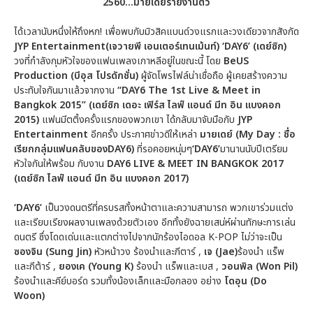
2560...มายเดย์รายงานตัว
ได้เวลานับหนึ่งให้ถึงหก! เพื่อพบกับมิวสิคแบนด์วงแรกและวงเดียวจากสังกัด
JYP Entertainment(เจวายพี เอนเตอร์เทนเม้นท์)
‘DAY6’ (เดย์ซิก)
วงที่กำลังกุมหัวใจของแฟนเพลงเกาหลีอยู่ในขณะนี้ โดย
BeUS
Production (บีอุส โปรดักชั่น)
ผู้จัดโพรไฟล์น่าเชื่อถือ ผู้เคยสร้างความ
ประทับใจกันมาแล้วจากงาน
“DAY6 The 1st Live & Meet in
Bangkok 2015” (เดย์ซิก เดอะ เฟิร์ส ไลฟ์ แอนด์ มีท อิน แบงคอก
2015)
แฟนมีตติ้งครั้งแรกของพวกเขา ได้กลับมาจับมือกับ
JYP
Entertainment
อีกครั้ง ประกาศข่าวดีให้เหล่า
มายเดย์
(
My Day : ชื่อ
เรียกกลุ่มแฟนคลับของDAY6)
ที่รอคอยหนุ่มๆ
‘DAY6’
มานานนับปีเตรียม
หัวใจกันให้พร้อม กับงาน
DAY6 LIVE & MEET IN BANGKOK 2017
(เดย์ซิก ไลฟ์ แอนด์ มีท อิน แบงคอก 2017)
‘DAY6’
เป็นวงดนตรีที่ครบรสทั้งหน้าตาและความสามารถ พวกเขาร่วมแต่ง
และเรียบเรียงผลงานเพลงด้วยตัวเอง อีกทั้งยังฉายเสน่ห์ผ่านทักษะการเล่น
ดนตรี ซึ่งโดดเด่นและแตกต่างไปจากนักร้องไอดอล K-POP ไม่ว่าจะเป็น
ซองจิน (
Sung Jin)
หัวหน้าวง ร้องนำและกีตาร์ ,
เจ (Jae)
ร้องนำ แร็พ
และกีต้าร์ ,
ยองเค
(
Young K)
ร้องนำ แร็พและเบส ,
วอนพิล (Won Pil)
ร้องนำและคีย์บอร์ด รวมทั้งน้องเล็กและมือกลอง อย่าง
โดอุน (
Do
Woon)