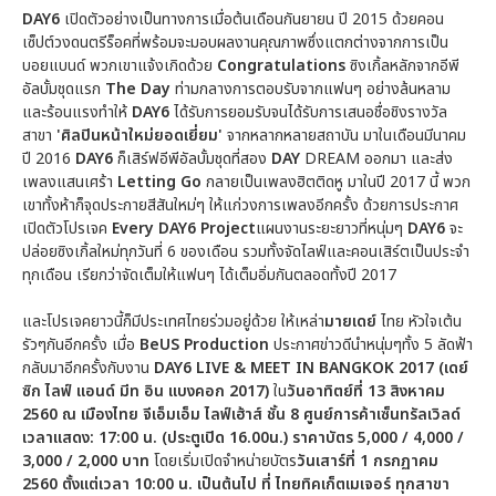
DAY6
เปิดตัวอย่างเป็นทางการเมื่อต้นเดือนกันยายน ปี 2015 ด้วยคอน
เซ็ปต์วงดนตรีร็อคที่พร้อมจะมอบผลงานคุณภาพซึ่งแตกต่างจากการเป็น
บอยแบนด์ พวกเขาแจ้งเกิดด้วย
Congratulations
ซิงเกิ้ลหลักจากอีพี
อัลบั้มชุดแรก
The Day
ท่ามกลางการตอบรับจากแฟนๆ อย่างล้นหลาม
และร้อนแรงทำให้
DAY6
ได้รับการยอมรับจนได้รับการเสนอชื่อชิงรางวัล
สาขา
'ศิลปินหน้าใหม่ยอดเยี่ยม'
จากหลากหลายสถาบัน มาในเดือนมีนาคม
ปี 2016
DAY6
ก็เสิร์ฟอีพีอัลบั้มชุดที่สอง
DAY
DREAM ออกมา และส่ง
เพลงแสนเศร้า
Letting Go
กลายเป็นเพลงฮิตติดหู มาในปี 2017 นี้ พวก
เขาทั้งห้าก็จุดประกายสีสันใหม่ๆ ให้แก่วงการเพลงอีกครั้ง ด้วยการประกาศ
เปิดตัวโปรเจค
Every DAY6 Project
แผนงานระยะยาวที่หนุ่มๆ
DAY6
จะ
ปล่อยซิงเกิ้ลใหม่ทุกวันที่ 6 ของเดือน รวมทั้งจัดไลฟ์และคอนเสิร์ตเป็นประจำ
ทุกเดือน เรียกว่าจัดเต็มให้แฟนๆ ได้เต็มอิ่มกันตลอดทั้งปี 2017
และโปรเจคยาวนี้ก็มีประเทศไทยร่วมอยู่ด้วย ให้เหล่า
มายเดย์
ไทย หัวใจเต้น
รัวๆกันอีกครั้ง เมื่อ
BeUS Production
ประกาศข่าวดีนำหนุ่มๆทั้ง 5 ลัดฟ้า
กลับมาอีกครั้งกับงาน
DAY6 LIVE & MEET IN BANGKOK 2017
(เดย์
ซิก ไลฟ์ แอนด์ มีท อิน แบงคอก 2017)
ใน
วันอาทิตย์ที่
13 สิงหาคม
2560 ณ เมืองไทย จีเอ็มเอ็ม ไลฟ์เฮ้าส์ ชั้น 8 ศูนย์การค้าเซ็นทรัลเวิลด์
เวลาแสดง
: 17:00 น. (ประตูเปิด 16.00น.)
ราคาบัตร
5,000 / 4,000 /
3,000 / 2,000 บาท
โดยเริ่มเปิดจำหน่ายบัตร
วันเสาร์ที่
1 กรกฏาคม
2560 ตั้งแต่เวลา 10:00 น.
เป็นต้นไป ที่ ไทยทิคเก็ตเมเจอร์ ทุกสาขา