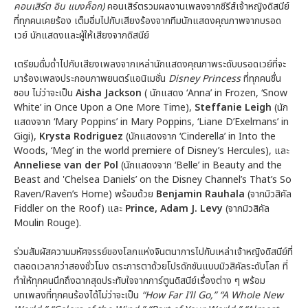
คอนเสิร์ต อิน แบงค็อก)
คอนเสิร์ตรวมผลงานเพลงจากซีรีส์เจ้าหญิงดิสนีย์
ที่ทุกคนเคยร้อง เต็มอิ่มไปกับเสียงร้องจากทีมนักแสดงคุณภาพจากบรอด
เวย์ นักแสดงและผู้ให้เสียงจากดิสนีย์
เตรียมดื่มด่ำไปกับเสียงเพลงจากเหล่านักแสดงคุณภาพระดับบรอดเวย์ที่จะ
มาร้องเพลงประกอบภาพยนตร์แอนิเมชั่น
Disney Princess
ที่ทุกคนชื่น
ชอบ ไม่ว่าจะเป็น
Aisha Jackson
( นักแสดง ‘Anna’ in Frozen, ‘Snow
White’ in Once Upon a One More Time),
Steffanie Leigh
(นัก
แสดงจาก ‘Mary Poppins’ in Mary Poppins, ‘Liane D’Exelmans’ in
Gigi),
Krysta Rodriguez
(นักแสดงจาก ‘Cinderella’ in Into the
Woods, ‘Meg’ in the world premiere of Disney’s Hercules), และ
Anneliese van der Pol
(นักแสดงจาก ‘Belle’ in Beauty and the
Beast and 'Chelsea Daniels’ on the Disney Channel’s That’s So
Raven/Raven’s Home) พร้อมด้วย
Benjamin Rauhala
(จากมิวสิคัล
Fiddler on the Roof) และ
Prince, Adam J. Levy
(จากมิวสิคัล
Moulin Rouge).
ร่วมสัมผัสความมหัศจรรย์ของโลกแห่งจินตนาการไปกับเหล่าเจ้าหญิงดิสนีย์ที่
ตลอดเวลากว่าสองชั่วโมง ตระการตาด้วยโปรดักชันแบบมิวสิคัลระดับโลก ที่
ทำให้ทุกคนนึกถึงฉากสุดประทับใจจากการ์ตูนดิสนีย์เรื่องต่าง ๆ พร้อม
บทเพลงที่ทุกคนร้องได้ไม่ว่าจะเป็น
“How Far I’ll Go,” “A Whole New