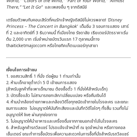
World,” “Colors of the Wind,” “Part of Your World,” “Almost
There,” “Let It Go”
และเพลงอื่น ๆ จากดิสนีย์
เตรียมตัวพบกับคอนเสิร์ตที่คนรักเจ้าหญิงดิสนีย์ไม่ควรพลาด!
‘Disney
Princess – The Concert in Bangkok’
เต็มอิ่ม 3 รอบการแสดง เสาร์
ที่ 2 และอาทิตย์ที่ 3 ธันวาคมนี้ ที่เมืองไทย รัชดาลัย เธียเตอร์บัตรราคาเริ่ม
ต้น 2,000 บาท เริ่มจำหน่ายบัตรวันแรก 17 ตุลาคมนี้ทาง
thaiticketmajor.com หรือไทยทิคเก็ตเมเจอร์ทุกสาขา
เงื่อนไขการเข้าชม
1.
ขอสงวนสิทธิ์ 1 ที่นั่ง ต่อผู้ชม 1 ท่านเท่านั้น
2.
ห้ามเด็กอายุต่ำกว่า 5 ปี เข้าชมการแสดง
(สำหรับลูกค้าที่จะพาเด็กมาชม ต้องซื้อตั๋ว 1 ที่นั่งให้สำหรับเด็ก)
3.
บัตรซื้อแล้ว ไม่สามารถยกเลิก/เปลี่ยนแปลง หรือคืนเงินได้
4.
ห้ามนำกล้องถ่ายภาพและกล้องวิดีโอทุกชนิดเข้าภายในโรงละคร และขณะ
ชมการแสดง
ไม่อนุญาตให้บันทึกเสียงและบันทึกวิดีโอใดๆ ทั้งสิ้น รวมทั้งไม่
อนุญาตให้ live ผ่านทุกช่องทาง
5.
ไม่อนุญาตให้นำอาหารและเครื่องดื่มจากภายนอกเข้าไปในโรงละคร
6.
สำหรับลูกค้ารถวีลแชร์ โปรดแจ้งเจ้าหน้าที่ ณ จุดจำหน่าย หรือทางคอล
เซ็นเตอร์ ขณะทำการซื้อบัตรเพื่อความสะดวกในการซื้อที่นั่งสำหรับรถวีลแชร์