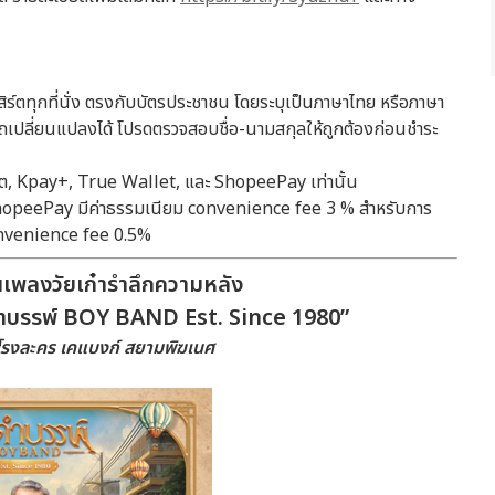
อนเสิร์ตทุกที่นั่ง ตรงกับบัตรประชาชน โดยระบุเป็นภาษาไทย หรือภาษา
ารถเปลี่ยนแปลงได้ โปรดตรวจสอบชื่อ-นามสกุลให้ถูกต้องก่อนชำระ
ดบิต, Kpay+, True Wallet, และ ShopeePay เท่านั้น
, ShopeePay มีค่าธรรมเนียม convenience fee 3 % สำหรับการ
onvenience fee 0.5%
เพลงวัยเก๋ารำลึกความหลัง
ึกดำบรรพ์ BOY BAND Est. Since 1980”
่โรงละคร เคแบงก์ สยามพิฆเนศ