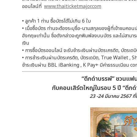
ออนไลน์ที่
www.thaiticketmajor.com
• ลูกค้า 1 ท่าน ซื้อบัตรได้ไม่เกิน 6 ใบ
• เมื่อซื้อบัตร ท่านจะต้องระบุชื่อ-นามสกุลของผู้ที่เข้าชมค
อังกฤษเท่านั้น ชื่อดังกล่าวจะถูกพิมพ์ลงบนบัตร และไม่สาม
เงิน
• การซื้อบัตรออนไลน์ จะรับชำระเงินผ่านบัตรเครดิต, บัตรเ
• การชำระเงินผ่านบัตรเครดิต, บัตรเดบิต, True Wallet 
ชำระเงินผ่าน BBL iBanking , K Pay+ มีค่าธรรมเนียม c
“ดึกดำบรรพ์” ชวนแฟน
กับคอนเสิร์ตใหญ่ในรอบ 5 ปี “ด
23 -24 มีนาคม 2567 ที