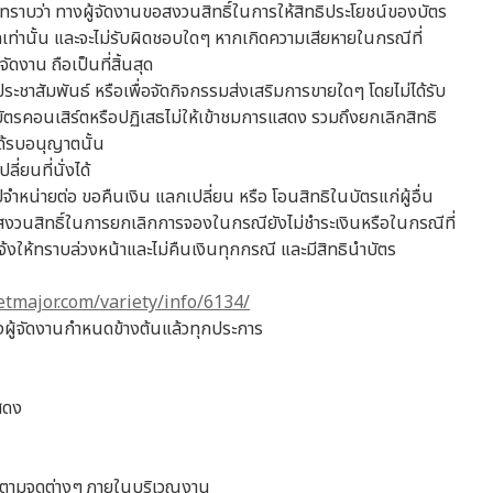
ราบว่า ทางผู้จัดงานขอสงวนสิทธิ์ในการให้สิทธิประโยชน์ของบัตร
ัดเท่านั้น และจะไม่รับผิดชอบใดๆ หากเกิดความเสียหายในกรณีที่
จัดงาน ถือเป็นที่สิ้นสุด
ชาสัมพันธ์ หรือเพื่อจัดกิจกรรมส่งเสริมการขายใดๆ โดยไม่ได้รับ
ิกบัตรคอนเสิร์ตหรือปฏิเสธไม่ให้เข้าชมการแสดง รวมถึงยกเลิกสิทธิ
ได้รบอนุญาตนั้น
ี่ยนที่นั่งได้
จำหน่ายต่อ ขอคืนเงิน แลกเปลี่ยน หรือ โอนสิทธิในบัตรแก่ผู้อื่น
วนสิทธิ์ในการยกเลิกการจองในกรณียังไม่ชำระเงินหรือในกรณีที่
แจ้งให้ทราบล่วงหน้าและไม่คืนเงินทุกกรณี และมีสิทธินำบัตร
etmajor.com/variety/info/6134/
างผู้จัดงานกำหนดข้างต้นแล้วทุกประการ
สดง
ารตามจุดต่างๆ ภายในบริเวณงาน