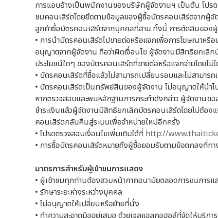
การแอบอ้างเป็นพนักงานของบริษัทผู้จัดงานฯ เป็นต้น โปรดท
ชมคอนเสิร์ตโดยยึดตามข้อมูลของผู้ซื้อบัตรคอนเสิร์ตจากผู้จ
ลูกค้าซื้อบัตรคอนเสิร์ตจากบุคคลที่สาม ทั้งนี้ การตัดสินของผู้
• การนำบัตรคอนเสิร์ตไปขายต่อหรือแจกเพื่อการโฆษณาหรือประ
อนุญาตจากผู้จัดงาน ถือว่าผิดเงื่อนไข ผู้จัดงานมีสิทธิยกเล
ประโยชน์ใดๆ ของบัตรคอนเสิร์ตที่ขายต่อหรือแจกจ่ายโดยไม่
• บัตรคอนเสิร์ตที่ซื้อแล้วไม่สามารถเปลี่ยนรอบและไม่สามารถเปล
• บัตรคอนเสิร์ตเป็นทรัพย์สินของผู้จัดงาน ไม่อนุญาตให้นำไป
หากตรวจสอบและพบหลักฐานการกระทำดังกล่าว ผู้จัดงานขอสง
ชำระเงินแล้วผู้จัดงานมีสิทธิยกเลิกบัตรคอนเสิร์ตโดยไม่ต้อง
คอนเสิร์ตกลับคืนสู่ระบบเพื่อจำหน่ายใหม่อีกครั้ง
• โปรดตรวจสอบเงื่อนไขเพิ่มเติมได้ที่
http://www.thaitick
• การซื้อบัตรคอนเสิร์ตหมายถึงผู้ซื้อยอมรับตามข้อตกลงที่ท
มาตรการสําหรับผู้เข้าชมการแสดง
• ผู้เข้าชมทุกท่านต้องสวมหน้ากากอนามัยตลอดการชมการแ
• รักษาระยะห่างระหว่างบุคคล
• ไม่อนุญาตให้เปลี่ยนหรือย้ายที่นั่ง
• ทำความสะอาดมืออยู่เสมอ ด้วยเจลแอลกอฮอล์ที่จัดให้บริก