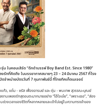
ะรุ่น ในคอนเสิร์ต “ดึกดำบรรพ์ Boy Band Est. Since 1980”
เพลงรักที่คิดถึง ในบรรยากาศสบายๆ 23 – 24 มีนาคม 2567 ที่โรง
ำหน่ายบัตรวันที่ 7 กุมภาพันธ์นี้ ที่ไทยทิคเก็ตเมเจอร์
ียวแก้ว, แต๋ม - ชรัส เฟื่องอารมย์ และ ตุ่น - พนเทพ สุวรรณะบุณย์
ลงานเพลงรักสุดอมตะมากมายอย่าง “โอ้ใจเอ๋ย”, “เพราะเธอ”, “ส่อง
 ที่ผ่านช่วงเวลาของชีวิตที่หลากหลายและเข้าไปอยู่ในความทรงจำของ