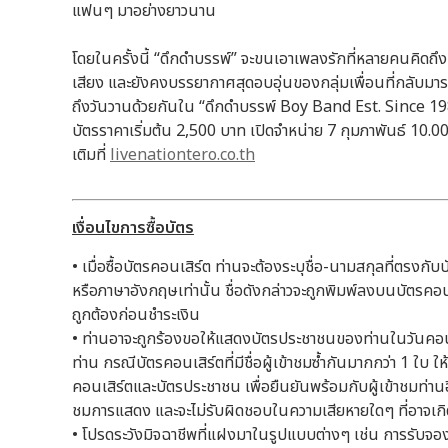
แฟนๆ มาอย่างยาวนาน
โดยในครั้งนี้ “ดึกดำบรรพ์” จะขนเอาเพลงรักที่หลายคนคิดถึง
เสียง และยังคงบรรยากาศสุดอบอุ่นของกลุ่มเพื่อนที่กลับมาร
ถึงวันวานด้วยกันใน “ดึกดำบรรพ์ Boy Band Est. Since 19
บัตรราคาเริ่มต้น 2,500 บาท เปิดจำหน่าย 7 กุมภาพันธ์ 10.00 น
เติมที่
livenationtero.co.th
เงื่อนไขการซื้อบัตร
• เมื่อซื้อบัตรคอนเสิร์ต ท่านจะต้องระบุชื่อ-นามสกุลที่ตรงกั
หรือภาษาอังกฤษเท่านั้น ชื่อดังกล่าวจะถูกพิมพ์ลงบนบัตรคอ
ถูกต้องก่อนชำระเงิน
• ท่านอาจะถูกร้องขอให้แสดงบัตรประชาชนของท่านในวันคอน
ท่าน กรณีบัตรคอนเสิร์ตที่มีชื่อผู้เข้าชมซ้ำกันมากกว่า 1 ใบ 
คอนเสิร์ตและบัตรประชาชน เพื่อยืนยันพร้อมกับผู้เข้าชมท่านอ
ชมการแสดง และจะไม่รับผิดชอบในความเสียหายใดๆ ที่อาจเกิด
• โปรดระวังมิจฉาชีพที่แฝงมาในรูปแบบต่างๆ เช่น การรับจอ