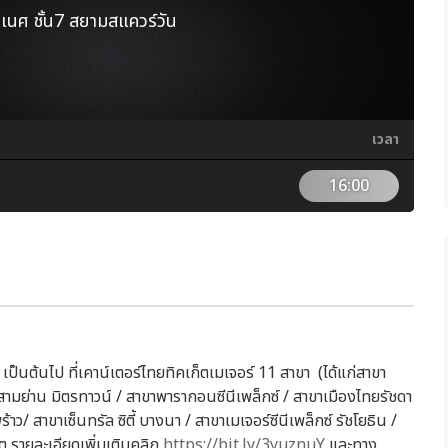
นศ ชั้น7 สยามสแควร์วัน
เวลา
16:00
 เป็นต้นไป ที่เคาน์เตอร์ไทยทิคเก็ตเมเจอร์ 11 สาขา (ได้แก่สาขา
ย่าน มิตรทาวน์ / สาขาพารากอนซีนีเพล็กซ์ / สาขาเมืองไทยรัชดา
าว/ สาขาเซ็นทรัล ซิตี้ บางนา / สาขาเมเจอร์ซีนีเพล็กซ์ รัชโยธิน /
สิต รายละเอียดเพิ่มเติมคลิก
https://bit.ly/3yuznuY
และทาง