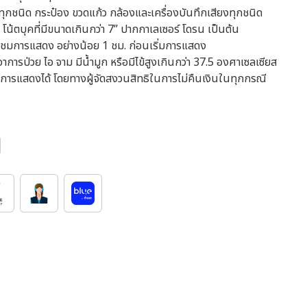
ุธทุกชนิด กระป๋อง ขวดแก้ว กล้องและเครื่องบันทึกเสียงทุกชนิด
อ โน้ตบุคที่มีขนาดเกินกว่า 7” ปากกาเลเซอร์ โดรน เป็นต้น
าชมการแสดง อย่างน้อย 1 ชม. ก่อนเริ่มการแสดง
การป่วย ไอ จาม มีน้ำมูก หรือมีไข้สูงเกินกว่า 37.5 องศาเซลเซียส
ชมการแสดงได้ โดยทางผู้จัดสงวนสิทธิในการไม่คืนเงินในทุกกรณี