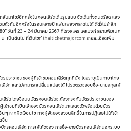
กลับมาโชว์อีกครั้งในคอนเสิร์ตเต็มรูปแบบ จัดเต็มทั้งดนตรีสด แสง
วมตัวกันอีกครั้งในรอบหลายปี แฟนเพลงพลาดไม่ได้ ตีตั๋วไปรำลึก
80” วันที่ 23 – 24 มีนาคม 2567 ที่โรงละคร เคแบงก์ สยามพิฆเนศ
. เป็นต้นไป ที่เว็บไซต์
thaiticketmajor.com
รายละเอียดเพิ่ม
บบัตรประชาชนของผู้ที่เข้าชมคอนเสิร์ตทุกที่นั่ง โดยระบุเป็นภาษาไทย
นเสิร์ต และไม่สามารถเปลี่ยนแปลงได้ โปรดตรวจสอบชื่อ-นามสกุลให้
เสิร์ต โดยชื่อบนบัตรคอนเสิร์ตจะต้องตรงกับบัตรประชาชนของ
ให้ผู้เข้าชมที่เป็นเจ้าของบัตรคอนเสิร์ตมาแสดงตัวพร้อมด้วยบัตร
ื่นๆ หากผิดเงื่อนไข ทางผู้จัดของสงวนสิทธิ์ในการปฏิเสธไม่ให้เข้า
ขึ้น
งบัตรคอนเสิร์ต การให้โค้ดจอง การซื้อ-ขายบัตรคอนเสิร์ตนอกระบบ