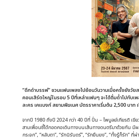
“ดึกดำบรรพ์” ชวนแฟนเพลงไปย้อนวันวานเมื่อครั้งยังวัยส
คอนเสิร์ตใหญ่ในรอบ 5 ปีที่เหล่าแฟนๆ จะได้ดื่มด่ำไปกับ
ละคร เคแบงก์ สยามพิฆเนศ บัตรราคาเริ่มต้น 2,500 บาท เปิดจ
จากปี 1980 ถึงปี 2024 กว่า 40 ปีที่ ปั่น – ไพบูลย์เกียรติ เข
สามเพื่อนซี้ได้กอดคอเดินทางบนเส้นทางดนตรีมาด้วยกัน มีผ
กระจก”, “หลับตา”, “รักนิรันดร์”, “รักยืนยง”, “ทั้งรู้ก็รัก”