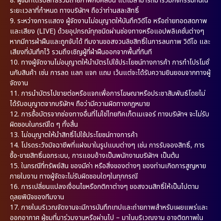
8. ผู้ชมที่ได้รับสิทธิ์ร่วมถ่ายภาพกับศิลปิน แต่ไม่สามารถมาร่วมกิจกรรมทันใน
ระยะเวลาที่กำหนด ทางบริษัทฯ ถือว่าท่านสละสิทธิ์
9. ระหว่างการแสดง ผู้จัดงานไม่อนุญาตให้บันทึกวิดีโอ หรือถ่ายทอดสดภาพ
และเสียง (LIVE) ด้วยอุปกรณ์ทุกชนิดผ่านช่องทางหรือแอปพลิเคชั่นต่างๆ
หากมีการฝ่าฝืนและถูกจับได้ ทีมงานขอสงวนลิขสิทธิ์ในการลบภาพ วิดีโอ และ
เสียงที่บันทึกไว้ รวมถึงเชิญผู้ที่ฝ่าฝืนออกจากพื้นที่ทันที
10. ทางผู้จัดงานไม่อนุญาตให้นำบัตรไปใช้ประโยชน์ทางการค้า การทำโปรโมชั่
นกับสินค้า เช่น การลด แลก แจก แถม เว้นแต่จะได้รับความยินยอมจากทางผู้
จัดงาน
11. การนำบัตรไปขายต่อหรือแจกเพื่อการโฆษณาหรือประชาสัมพันธ์โดยไม่
ได้รับอนุญาตจากบริษัทฯ ถือว่ามีความผิดทางกฎหมาย
12. การซื้อบัตรจากช่องทางอื่นที่ไม่ใช่ไทยทิคเก็ตเมเจอร์ ทางบริษัทฯ จะไม่รับ
ผิดชอบในกรณีใด ๆ ทั้งสิ้น
13. ไม่อนุญาตให้นำสิทธิ์ไปใช้ประโยชน์ทางการค้า
14. โปรดระวังมิจฉาชีพที่แฝงมาในรูปแบบต่างๆ เช่น การรับจองสิทธิ์, การ
ซื้อ-ขายสิทธิ์นอกระบบ, การแอบอ้างเป็นพนักงานบริษัทฯ เป็นต้น
15. ในกรณีที่ทรัพย์สิน ของมีค่า หรือสิ่งของต่างๆ ของท่านเกิดการสูญหาย
ภายในงาน ทางผู้จัดจะไม่รับผิดชอบใดๆในทุกกรณี
16. การเปลี่ยนแปลงเงื่อนไขหรือกติกาต่างๆ ขอสงวนสิทธิ์ให้เป็นไปตาม
ดุลยพินิจของทีมงาน
17. ภายในบริเวณจัดงานจะมีการบันทึกเทปและถ่ายภาพสำหรับเผยแพร่และ
ออกอากาศ ผู้ชมที่มาร่วมงานหรือผ่านไป – มาในบริเวณงาน อาจติดภาพใน