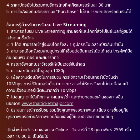
4.
ราคาบัตรยังไม่รวมค่าบริการไทยทิคเก็ตเมเจอร์ใบละ 30 บาท
5.
การซื้อ/จองที่แสดงสถานะ "Purchase" ไม่สามารถยกเลิกหรือคืนเงินได้
ข้อควรรู้สำหรับการรับชม Live Streaming
1.
สามารถรับชม Live Streaming ผ่านลิ้งค์และโค้ดที่ส่งไปในอีเมลที่ผู้ชมได้
แจ้งตอนซื้อบัตร
2.
1 โค้ด สามารถเข้าสู่ระบบได้ครั้งละ 1 อุปกรณ์ในเวลาเดียวกันเท่านั้น
3.
สามารถเลือกรับชมผ่านอุปกรณ์ที่เชื่อมต่ออินเทอร์เน็ตได้ เช่น โทรศัพท์มือ
ถือ คอมพิวเตอร์ และสมาร์ททีวี
4.
กรุณาอัพเดทเบราว์เซอร์ให้เป็นเวอร์ชั่นล่าสุด
5.
ความละเอียดวีดีโอสูงสุด 1080p
6.
เพื่อความต่อเนื่องในการรับชม ควรใช้ความเร็วอินเทอร์เน็ตขั้นต่ำ
10Mbps การใช้อินเทอร์เน็ตสาธารณะ อาจทำให้การรับชมไม่ต่อเนื่อง แม้
ความเร็วอินเทอร์เน็ตจะมากกว่า 10Mbps
7.
ไม่อนุญาตให้บันทึกภาพ เผยแพร่ซ้ำ และถ่ายทอดสดผ่านช่องทางอื่น
นอกจาก
www.thaiticketmajor.com
8.
ประสบการณ์การรับชม รวมถึงคุณภาพของภาพและเสียง อาจขึ้นอยู่กับ
คุณภาพเครือข่าย/สภาพแวดล้อมของผู้ใช้และปัจจัยภายนอกอื่นๆ
เปิดจำหน่ายบัตร บนช่องทาง Online : วันเสาร์ที่ 28 กุมภาพันธ์ 2569 เริ่ม
เวลา 10:00 น. เป็นต้นไป