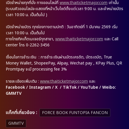
เปิดจำหน่ายทุกที่นั่ง ทางออนไลน์ที่
www.thaiticketmajor.com
เท่านั้น
(ระบบคิวออนไลน์จะแสดงที่หน้าเว็บไซต์ตั้งแต่เวลา 9:00 น. และจำหน่ายบัตร
เวลา 10:00 น. เป็นต้นไป )
เปิดจำหน่ายบัตร ทุกช่องทางตามปกติ : วันอาทิตย์ที่ 1 มีนาคม 2569 เริ่ม
เวลา 10:00 น. เป็นต้นไป
ทางไทยทิคเก็ตเมเจอร์ทุกสาขา,
www.thaiticketmajor.com
และ Call
center โทร 0-2262-3456
เงื่อนไขการชำระเงิน : การชำระเงินผ่านบัตรเครดิต, บัตรเดบิต, True
Money Wallet, ShopeePay, Alipay, Wechat pay , KPay Plus, QR
Promtpay จะมี processing fee 3%
รายละเอียดเพิ่มเติม
:
www.thaiticketmajor.com
และ
Facebook / Instagram / X / TikTok / YouTube / Weibo:
GMMTV
เเท็กที่เกี่ยวข้อง :
FORCE BOOK FUNTOPIA FANCON
GMMTV