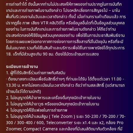
การถ่ายทำได้ ดังนั้นหากท่านไม่ประสงค์ให้ภาพของท่านปรากฏในการบันทึก
เทปและการถ่ายภาพในงานดังกล่าว โปรดหลีกเลี่ยงการสัญจรไป – มาใน
พื้นที่บริเวณงานในวันและเวลาดังกล่าว ทั้งนี้ เมื่อท่านทราบคำเตือนแล้ว การ
ปรากฏชื่อ ภาพ เสียง VTR คลิปวิดีโอ หรือข้อมูลอื่นใดที่เป็นข้อมูลส่วนบุคคล
ของท่าน ในการบันทึกเทปและการถ่ายภาพในงานดังกล่าว ให้ถือว่าท่าน
ประสงค์ตกลงให้ใช้ข้อมูลส่วนบุคคลของท่าน เพื่อใช้ในการประชาสัมพันธ์งาน
โดยการเผยแพร่ออกอากาศทางช่องทางการสื่อสารที่มีในปัจจุบัน หรือที่จะมี
ขึ้นในอนาคต รวมทั้งใช้ในสินค้าและบริการเพื่อใช้ในทางพาณิชย์ได้ทุกประการ
18. เด็กที่มีส่วนสูงเกิน 90 ซม. ต้องใช้บัตรเข้าชมการแสดง
ระเบียบการเข้างาน
1.
ผู้ที่ได้รับสิทธิ์ร่วมถ่ายภาพกับศิลปิน
·
ต้องมาลงทะเบียนเพื่อรับสิทธิ์ต่างๆ ที่ท่านจะได้รับ ได้ตั้งแต่เวลา 11.00 -
13.30 น. หากไม่ลงทะเบียนในเวลาดังกล่าว ถือว่าท่านสละสิทธิ์ (แต่สามารถ
เข้าชมโชว์ได้ตามปกติ)
2.
ไม่อนุญาตให้นำอาหารและเครื่องดื่มทุกชนิดเข้าภายในงาน
3.
ไม่อนุญาตให้นำอาวุธ หรือของมีคมทุกชนิดเข้าภายในงาน
4.
ไม่อนุญาตให้ใช้แฟลชในการถ่ายภาพ
5.
ไม่อนุญาตให้นำเลนส์ซูม ( Tele Zoom ) ระยะ 50-230 / 70-200 / 70-
300 / 300-400 / 600, Teleconverter ระยะ x1.4 และ x2, กล้อง Pro
Zoomer, Compact Camera และกล้องที่มีเลนส์ติดมากับตัวกล้อง ที่มี