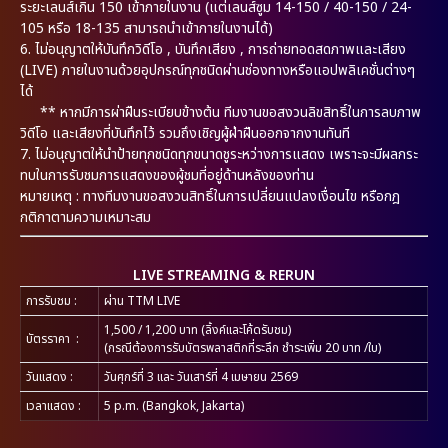
ระยะเลนส์เกิน 150 เข้าภายในงาน (แต่เลนส์ซูม 14-150 / 40-150 / 24-
105 หรือ 18-135 สามารถนำเข้าภายในงานได้)
6.
ไม่อนุญาตให้บันทึกวิดีโอ , บันทึกเสียง , การถ่ายทอดสดภาพและเสียง
(LIVE) ภายในงานด้วยอุปกรณ์ทุกชนิดผ่านช่องทางหรือแอปพลิเคชั่นต่างๆ
ได้
** หากมีการผ่าฝืนระเบียบข้างต้น ทีมงานขอสงวนลิขสิทธิ์ในการลบภาพ
วิดีโอ และเสียงที่บันทึกไว้ รวมถึงเชิญผู้ฝ่าฝืนออกจากงานทันที
7.
ไม่อนุญาตให้นำป้ายทุกชนิดทุกขนาดชูระหว่างการแสดง เพราะจะมีผลกระ
ทบในการรับชมการแสดงของผู้ชมที่อยู่ด้านหลังของท่าน
หมายเหตุ : ทางทีมงานขอสงวนสิทธิ์ในการเปลี่ยนแปลงเงื่อนไข หรือกฎ
กติกาตามความเหมาะสม
LIVE STREAMING & RERUN
การรับชม
:
ผ่าน TTM LIVE
1,500 / 1,200 บาท (ลิ้งค์และโค้ดรับชม)
บัตรราคา
:
(กรณีต้องการรับบัตรพลาสติกที่ระลึก ชำระเพิ่ม 20 บาท /ใบ)
วันแสดง
:
วันศุกร์ที่ 3 และ วันเสาร์ที่ 4 เมษายน 2569
เวลาแสดง
:
5 p.m. (Bangkok, Jakarta)