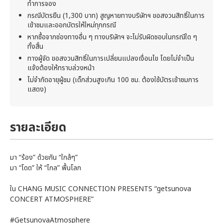
ทำการจอง
กรณีบัตรยืน (1,300 บาท) สูญหายทางบริษัทฯ ขอสงวนสิทธิ์ในการ
เข้าชมและออกบัตรให้ใหม่ทุกกรณี
หากซื้อจากช่องทางอื่น ๆ ทางบริษัทฯ จะไม่รับผิดชอบในกรณีใด ๆ
ทั้งสิ้น
ทางผู้จัด ขอสงวนสิทธิ์ในการเปลี่ยนแปลงเงื่อนไข โดยไม่จำเป็น
แจ้งต้องให้ทราบล่วงหน้า
ไม่จำกัดอายุผู้ชม (เด็กส่วนสูงเกิน 100 ซม. ต้องใช้บัตรเข้าชมการ
แสดง)
รายละเอียด
มา “ร้อง” ด้วยกัน “ใกล้ๆ”
มา “โดด” ให้ “ไกล” พื้นโลก
ใน CHANG MUSIC CONNECTION PRESENTS “getsunova
CONCERT ATMOSPHERE”
#GetsunovaAtmosphere