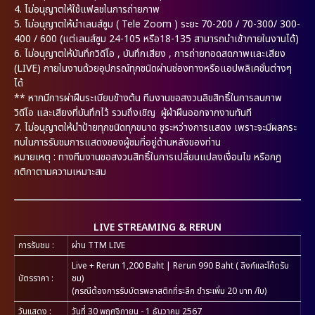
4. ไม่อนุญาตให้ใช้แฟลชในการถ่ายภาพ
5. ไม่อนุญาตให้นำเลนส์ซูม ( Tele Zoom ) ระยะ 70-200 / 70-300/ 300-
400 / 600 (แต่เลนส์ซูม 24-105 หรือ18-135 สามารถนำเข้าภายในงานได้)
6. ไม่อนุญาตให้บันทึกวิดีโอ , บันทึกเสียง , การถ่ายทอดสดภาพและเสียง
(LIVE) ภายในงานด้วยอุปกรณ์ทุกชนิดผ่านช่องทางหรือแอปพลิเคชั่นต่างๆ
ได้
** หากมีการผ่าฝืนระเบียบข้างต้น ทีมงานขอสงวนลิขสิทธิ์ในการลบภาพ
วิดีโอ และเสียงที่บันทึกไว้ รวมถึงเชิญ ผู้ฝ่าฝืนออกจากงานทันที
7. ไม่อนุญาตให้นำป้ายทุกชนิดทุกขนาด ชูระหว่างการแสดง เพราะจะมีผลกระ
ทบในการรับชมการแสดงของผู้ชมที่อยู่ด้านหลังของท่าน
หมายเหตุ : ทางทีมงานขอสงวนสิทธิ์ในการเปลี่ยนแปลงเงื่อนไข หรือกฎ
กติกาตามความเหมาะสม
LIVE STREAMING & RERUN
การรับชม :
ผ่าน TTM LIVE
Live + Rerun 1,200 Baht | Rerun 990 Baht ( ลิงก์และโค้ดรับ
บัตรราคา :
ชม)
(กรณีต้องการรับบัตรพลาสติกที่ระลึก ชำระเพิ่ม 20 บาท /ใบ)
วันแสดง :
วันที่ 30 พฤศจิกายน - 1 ธันวาคม 2567