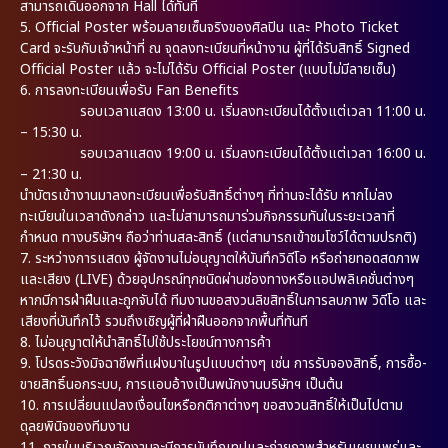
สามารถเดินออกจาก Hall ได้ทันที
5. Official Poster พร้อมลายเซ็นจริงของศิลปิน และ Photo Ticket
Card จะรับกับเจ้าหน้าที่ ณ จุดลงทะเบียนที่หน้างาน ผู้ที่ได้รับสิทธิ์ Signed
Official Poster แล้ว จะไม่ได้รับ Official Poster (แบบไม่มีลายเซ็น)
6. การลงทะเบียนเพื่อรับ Fan Benefits
รอบเวลาแสดง 13:00 น. เริ่มลงทะเบียนได้ตั้งแต่เวลา 11:00 น.
– 15:30 น.
รอบเวลาแสดง 19:00 น. เริ่มลงทะเบียนได้ตั้งแต่เวลา 16:00 น.
– 21:30 น.
นำบัตรเข้างานมาลงทะเบียนเพื่อรับสิทธิ์ต่างๆ ที่ท่านจะได้รับ หากไม่ลง
ทะเบียนในเวลาดังกล่าว และไม่สามารถมาร่วมกิจกรรมทันในระยะเวลาที่
กำหนด ทางบริษัทฯ ถือว่าท่านสละสิทธิ์ (แต่สามารถเข้าชมโชว์ได้ตามปรกติ)
7. ระหว่างการแสดง ผู้จัดงานไม่อนุญาตให้บันทึกวิดีโอ หรือถ่ายทอดสดภาพ
และเสียง (LIVE) ด้วยอุปกรณ์ทุกชนิดผ่านช่องทางหรือแอปพลิเคชั่นต่างๆ
หากมีการฝ่าฝืนและถูกจับได้ ทีมงานขอสงวนลิขสิทธิ์ในการลบภาพ วิดีโอ และ
เสียงที่บันทึกไว้ รวมถึงเชิญผู้ที่ฝ่าฝืนออกจากพื้นที่ทันที
8. ไม่อนุญาตให้นำสิทธิ์ไปใช้ประโยชน์ทางการค้า
9. โปรดระวังมิจฉาชีพที่แฝงมาในรูปแบบต่างๆ เช่น การรับจองสิทธิ์, การซื้อ-
ขายสิทธิ์นอกระบบ, การแอบอ้างเป็นพนักงานบริษัทฯ เป็นต้น
10. การเปลี่ยนแปลงเงื่อนไขหรือกติกาต่างๆ ขอสงวนสิทธิ์ให้เป็นไปตาม
ดุลยพินิจของทีมงาน
11. ภายในบริเวณจัดงานจะมีการบันทึกเทปและถ่ายภาพสำหรับเผยแพร่และ