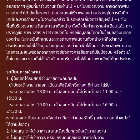
ออกอากาศ ผู้ชมที่มาร่วมงานหรือผ่านไป – มาในบริเวณงาน อาจติดภาพใน
การถ่ายทำได้ ดังนั้นหากท่านไม่ประสงค์ให้ภาพของท่านปรากฏในการบันทึก
เทปและการถ่ายภาพในงานดังกล่าว โปรดหลีกเลี่ยงการสัญจรไป – มาใน
พื้นที่บริเวณงานในวันและเวลาดังกล่าว ทั้งนี้ เมื่อท่านทราบคำเตือนแล้ว การ
ปรากฏชื่อ ภาพ เสียง VTR คลิปวีดิโอ หรือข้อมูลอื่นใดที่เป็นข้อมูลส่วนบุคคล
ของท่าน ในการบันทึกเทปและการถ่ายภาพในงานดังกล่าว ให้ถือว่าท่าน
ประสงค์ตกลงให้ใช้ข้อมูลส่วนบุคคลของท่าน เพื่อใช้ในการประชาสัมพันธ์งาน
โดยการเผยแพร่ออกอากาศทางช่องทางการสื่อสารที่มีในปัจจุบัน หรือที่จะมี
ขึ้นในอนาคต รวมทั้งใช้ในสินค้าและบริการเพื่อใช้ในทางพาณิชย์ได้ทุกประการ
ระเบียบการเข้างาน
1. ผู้โชคดีที่ได้รับสิทธิ์ร่วมถ่ายภาพกับศิลปิน
- นำบัตรเข้างาน มาลงทะเบียนเพื่อรับสิทธิ์ต่างๆ ที่ท่านจะได้รับ
รอบเวลาแสดง 13:00 น. เริ่มลงทะเบียนได้ตั้งแต่เวลา 11:00 น. –
15:30 น.
รอบเวลาแสดง 19:00 น. เริ่มลงทะเบียนได้ตั้งแต่เวลา 16:00 น. –
21:30 น.
หากไม่ลงทะเบียนในเวลาดังกล่าว ถือว่าท่านสละสิทธิ์ (แต่สามารถเข้าชมโชว์
ได้ตามปรกติ)
2. ไม่อนุญาตให้นำอาหารและเครื่องดื่มทุกชนิดเข้าภายในงาน
3. ไม่อนุญาตให้นำอาวุธ หรือของมีคมทุกชนิดเข้าภายในงาน